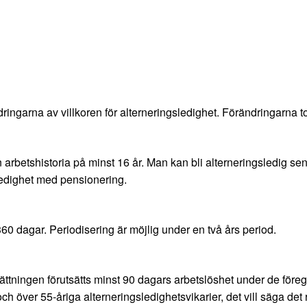
ngarna av villkoren för alterneringsledighet. Förändringarna tord
n arbetshistoria på minst 16 år. Man kan bli alterneringsledig se
ledighet med pensionering.
60 dagar. Periodisering är möjlig under en två års period.
rtsättningen förutsätts minst 90 dagars arbetslöshet under de f
 över 55-åriga alterneringsledighetsvikarier, det vill säga det r