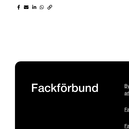
By
Fackförbund
ar
Fa
Fa