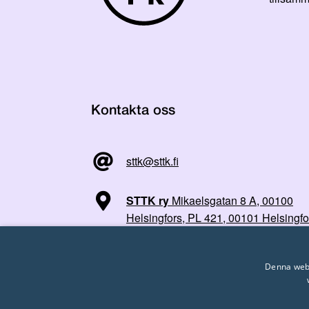
Kontakta oss
sttk@sttk.fi
STTK ry
Mikaelsgatan 8 A, 00100
Helsingfors, PL 421, 00101 Helsingfo
Denna webb