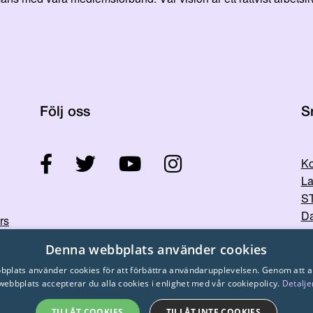
Följ oss
S
Ko
La
ST
Da
rs
Denna webbplats använder cookies
plats använder cookies för att förbättra användarupplevelsen. Genom att 
webbplats accepterar du alla cookies i enlighet med vår cookiepolicy.
Detalje
TILLÅT COOKIES
TILLÅT INTE COOKIES