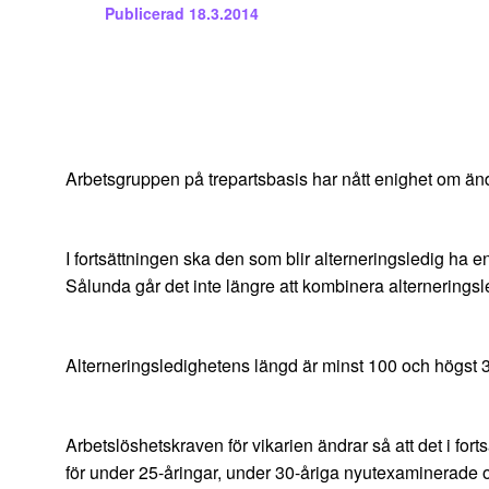
Publicerad
18.3.2014
Arbetsgruppen på trepartsbasis har nått enighet om ändri
I fortsättningen ska den som blir alterneringsledig ha e
Sålunda går det inte längre att kombinera alternerings
Alterneringsledighetens längd är minst 100 och högst 3
Arbetslöshetskraven för vikarien ändrar så att det i fo
för under 25-åringar, under 30-åriga nyutexaminerade och