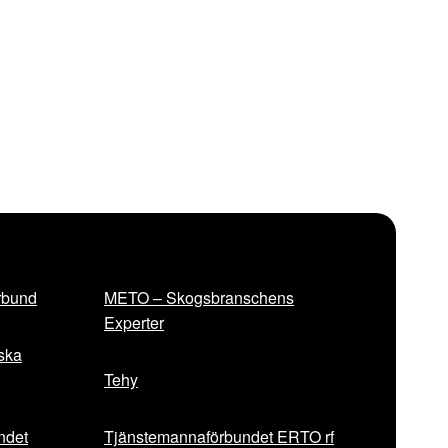
rbund
METO – Skogsbranschens
Experter
iska
Tehy
ndet
Tjänstemannaförbundet ERTO rf