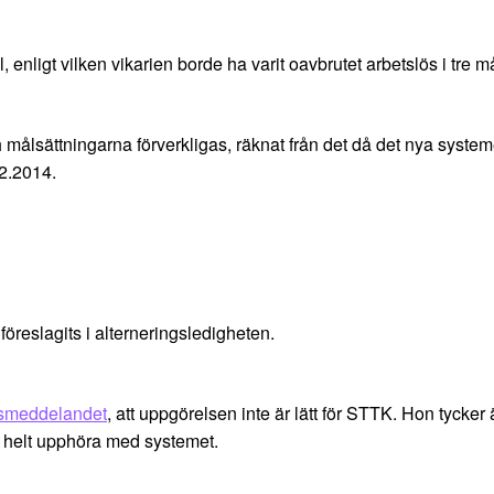
 enligt vilken vikarien borde ha varit oavbrutet arbetslös i tre m
h målsättningarna förverkligas, räknat från det då det nya systeme
12.2014.
reslagits i alterneringsledigheten.
smeddelandet
, att uppgörelsen inte är lätt för STTK. Hon tycker
tt helt upphöra med systemet.