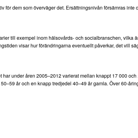
nativ för dem som överväger det. Ersättningsnivån försämras inte 
arier till exempel inom hälsovårds- och socialbranschen, vilka 
tiden visar hur förändringarna eventuellt påverkar, det vill säga 
et har under åren 2005–2012 varierat mellan knappt 17 000 och
en 50–59 år och en knapp tredjedel 40–49 år gamla. Över 60-åri