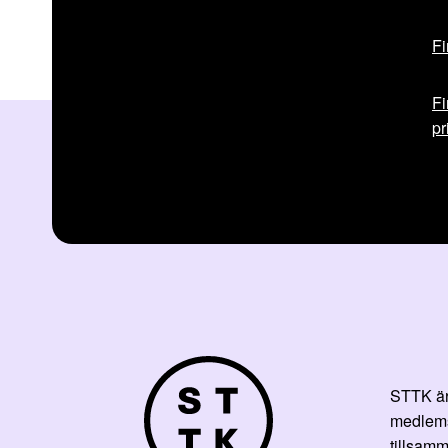
Fi
Fi
pr
STTK är 
medlemsf
tillsamm