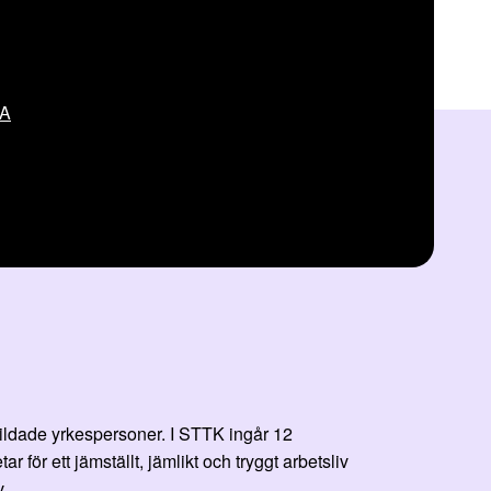
VA
bildade yrkespersoner. I STTK ingår 12
r ett jämställt, jämlikt och tryggt arbetsliv
.