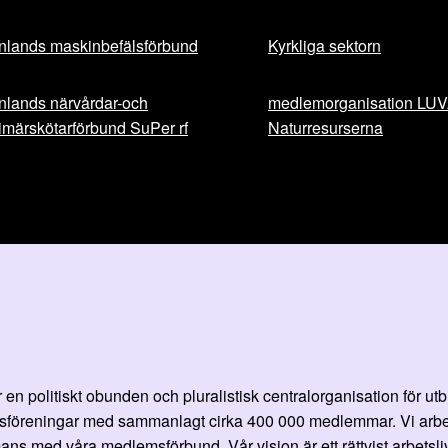
nlands maskinbefälsförbund
Kyrkliga sektorn
nlands närvårdar-och
medlemorganisation LU
imärskötarförbund SuPer rf
Naturresurserna
en politiskt obunden och pluralistisk centralorganisation för ut
öreningar med sammanlagt cirka 400 000 medlemmar. Vi arbetar fö
ans med våra medlemsförbund. Vår vision är ett rättvist arbetsliv