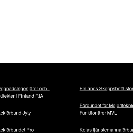
ggnadsingenjörer och -
Finlands Skeppsbefälsfö
kitekter i Finland RIA
Förbundet för Mejeritekn
ckförbund Jyty
Funktionärer MVL
ckförbundet Pro
Kelas tjänstemannaförbu