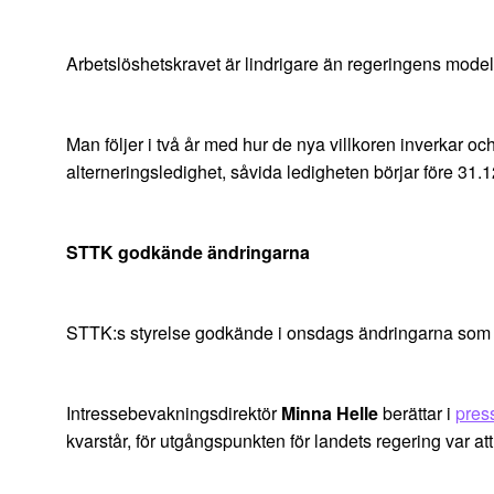
Arbetslöshetskravet är lindrigare än regeringens modell,
Man följer i två år med hur de nya villkoren inverkar oc
alterneringsledighet, såvida ledigheten börjar före 31.
STTK godkände ändringarna
STTK:s styrelse godkände i onsdags ändringarna som fö
Intressebevakningsdirektör
Minna Helle
berättar i
pres
kvarstår, för utgångspunkten för landets regering var a