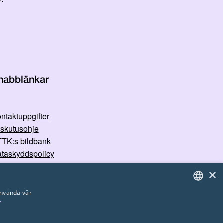
nabblänkar
ntaktuppgifter
skutusohje
TK:s bildbank
taskyddspolicy
×
använda vår
r
FINNISH
ENGLISH