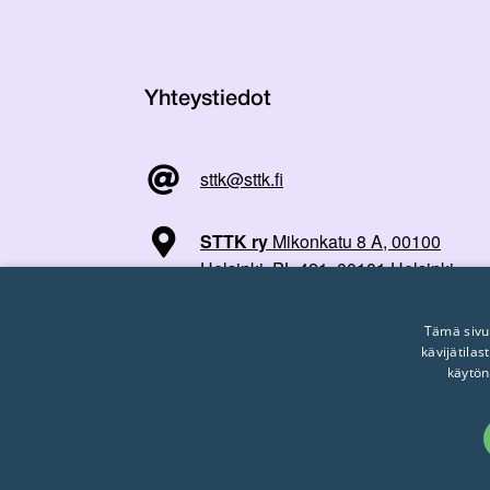
Yhteystiedot
sttk@sttk.fi
STTK ry
Mikonkatu 8 A, 00100
Helsinki, PL 421, 00101 Helsinki
Tämä sivu
kävijätila
käytön