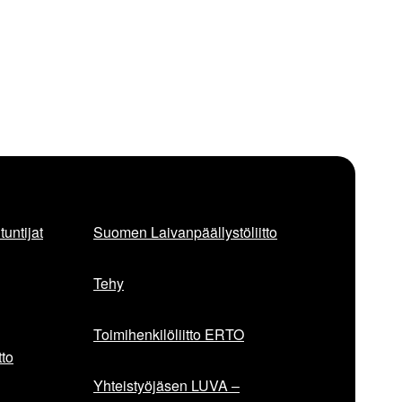
untijat
Suomen Laivanpäällystöliitto
Tehy
Toimihenkilöliitto ERTO
to
Yhteistyöjäsen LUVA –