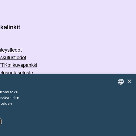
kalinkit
teystiedot
skutustiedot
TK:n kuvapankki
etosuojaseloste
×
rvallisemman tilan periaatteet
ttämiseksi
 evästeiden
FINNISH
steiden
ENGLISH
SWEDISH