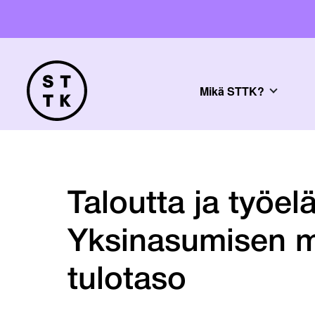
Mikä STTK?
Taloutta ja työe
Yksinasumisen m
tulotaso