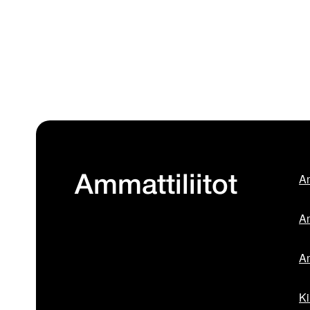
Am
Ammattiliitot
Am
Am
Ki