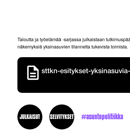
Taloutta ja työelämää -sarjassa julkaistaan tutkimuspä
näkemyksiä yksinasuvien tilannetta tukevista toimista.
sttkn-esitykset-yksinasuvia
asuntopolitiikka
JULKAISUT
SELVITYKSET