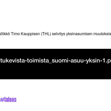
ällikkö Timo Kauppisen (THL) selvitys yksinasumisen muutoksist
-tukevista-toimista_suomi-asuu-yksin-1.
talous