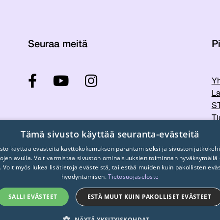
Seuraa meitä
Pi
Yh
La
ST
Ti
Tu
Tämä sivusto käyttää seuranta-evästeitä
sto käyttää evästeitä käyttökokemuksen parantamiseksi ja sivuston jatkokehi
stojen avulla. Voit varmistaa sivuston ominaisuuksien toiminnan hyväksymällä
. Voit myös lukea lisätietoja evästeistä, tai estää muiden kuin pakollisten evä
hyödyntämisen.
Tietosuojaseloste
SALLI EVÄSTEET
ESTÄ MUUT KUIN PAKOLLISET EVÄSTEET
© 2026
STTK.
Made with ❤ by
Avoin.Systems
NÄYTÄ YKSITYISKOHDAT