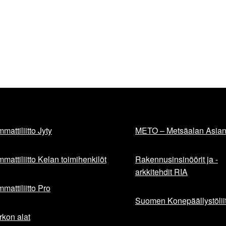
mattiliitto Jyty
METO – Metsäalan Asiant
mattiliitto Kelan toimihenkilöt
Rakennusinsinöörit ja -
arkkitehdit RIA
mattiliitto Pro
Suomen Konepäällystöliit
rkon alat