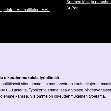
Suomen lähi- ja perushoita
SuPer
ijerialan Ammattilaiset MVL
ta oikeudenmukaista työelämää
oliittisesti sitoutumaton ja moniarvoinen koulutettujen ammattil
 400 000 jäsentä. Työskentelemme tasa-arvoisen, yhdenvertaisen
ittojemme kanssa. Visiomme on oikeudenmukainen työelämä.