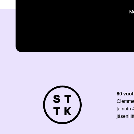
Me
80 vuot
Olemme p
ja noin
jäsenli