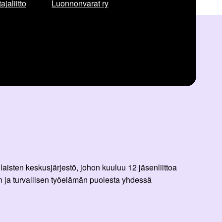
jaliitto
Luonnonvarat ry
aisten keskusjärjestö, johon kuuluu 12 jäsenliittoa
 ja turvallisen työelämän puolesta yhdessä