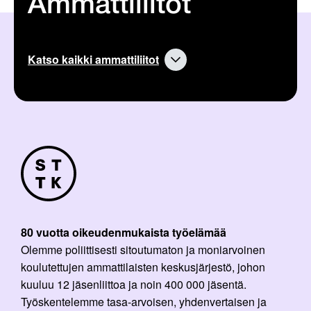
Ammattiliitot
Katso kaikki ammattiliitot
80 vuotta oikeudenmukaista työelämää
Olemme poliittisesti sitoutumaton ja moniarvoinen
koulutettujen ammattilaisten keskusjärjestö, johon
kuuluu 12 jäsenliittoa ja noin 400 000 jäsentä.
Työskentelemme tasa-arvoisen, yhdenvertaisen ja