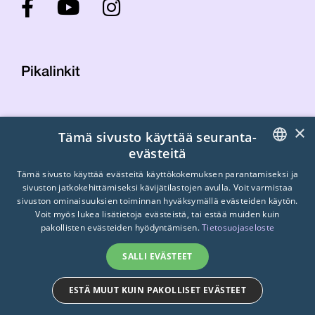
Pikalinkit
Yhteystiedot
×
Tämä sivusto käyttää seuranta-
Laskutustiedot
evästeitä
STTK:n kuvapankki
FINNISH
Tietosuojaseloste
Tämä sivusto käyttää evästeitä käyttökokemuksen parantamiseksi ja
sivuston jatkokehittämiseksi kävijätilastojen avulla. Voit varmistaa
Turvallisemman tilan periaatteet
ENGLISH
sivuston ominaisuuksien toiminnan hyväksymällä evästeiden käytön.
Voit myös lukea lisätietoja evästeistä, tai estää muiden kuin
SWEDISH
pakollisten evästeiden hyödyntämisen.
Tietosuojaseloste
SALLI EVÄSTEET
ESTÄ MUUT KUIN PAKOLLISET EVÄSTEET
© 2026
STTK.
Made with ❤ by
Avoin.Systems