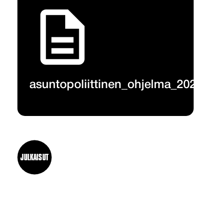
asuntopoliittinen_ohjelma_2024_siv
JULKAISUT