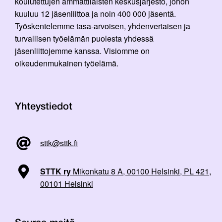
koulutettujen ammattilaisten keskusjärjestö, johon
kuuluu 12 jäsenliittoa ja noin 400 000 jäsentä.
Työskentelemme tasa-arvoisen, yhdenvertaisen ja
turvallisen työelämän puolesta yhdessä
jäsenliittojemme kanssa. Visiomme on
oikeudenmukainen työelämä.
Yhteystiedot
sttk@sttk.fi
STTK ry
Mikonkatu 8 A, 00100 Helsinki, PL 421,
00101 Helsinki