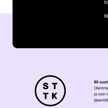
Ki
Me
80 vuot
Olemme p
ja noin
jäsenli