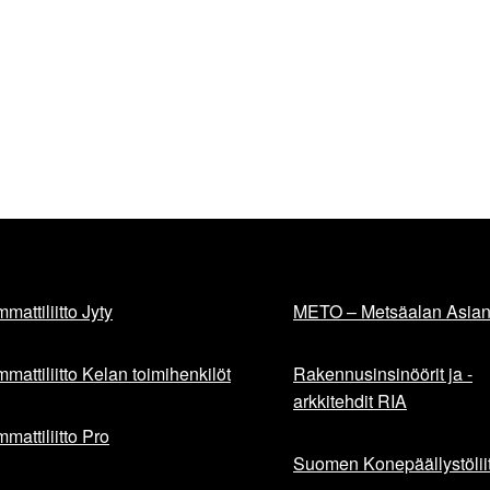
mattiliitto Jyty
METO – Metsäalan Asiant
mattiliitto Kelan toimihenkilöt
Rakennusinsinöörit ja -
arkkitehdit RIA
mattiliitto Pro
Suomen Konepäällystöliit