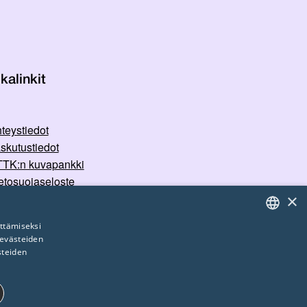
kalinkit
teystiedot
skutustiedot
TK:n kuvapankki
etosuojaseloste
×
rvallisemman tilan periaatteet
ttämiseksi
 evästeiden
FINNISH
steiden
ENGLISH
SWEDISH