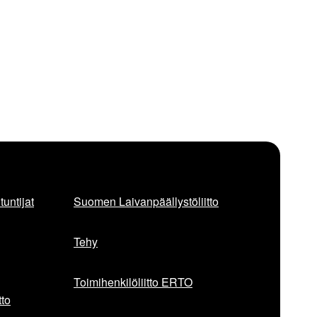
untijat
Suomen Laivanpäällystöliitto
Tehy
Toimihenkilöliitto ERTO
to