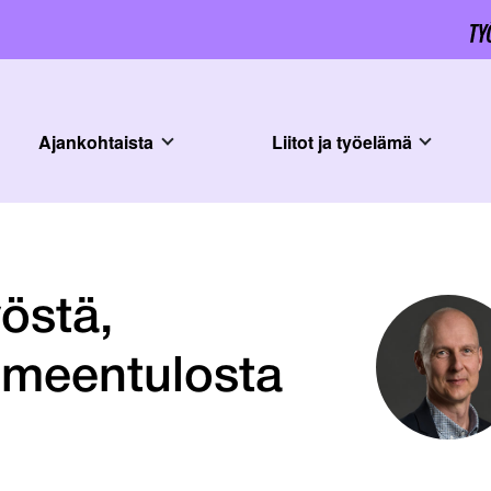
Ajankohtaista
Liitot ja työelämä
yöstä,
oimeentulosta