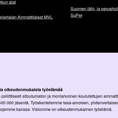
rkon alat
Suomen lähi- ja perushoita
SuPer
ijerialan Ammattilaiset MVL
ta oikeudenmukaista työelämää
oliittisesti sitoutumaton ja moniarvoinen koulutettujen ammattil
 400 000 jäsentä. Työskentelemme tasa-arvoisen, yhdenvertaisen
ittojemme kanssa. Visiomme on oikeudenmukainen työelämä.