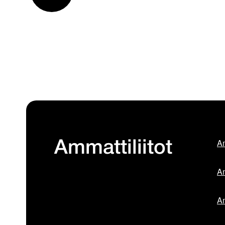
Am
Ammattiliitot
Am
Am