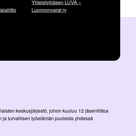
Yhteistyöjäsen LUVA –
jaliitto
Luonnonvarat ry
aisten keskusjärjestö, johon kuuluu 12 jäsenliittoa
 ja turvallisen työelämän puolesta yhdessä