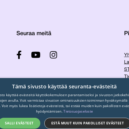
Seuraa meitä
Pi
Yh
La
ST
Ti
Tu
Tämä sivusto käyttää seuranta-evästeitä
sto käyttää evästeitä käyttökokemuksen parantamiseksi ja sivuston jatkokehi
stojen avulla. Voit varmistaa sivuston ominaisuuksien toiminnan hyväksymällä
. Voit myös lukea lisätietoja evästeistä, tai estää muiden kuin pakollisten evä
hyödyntämisen.
Tietosuojaseloste
SALLI EVÄSTEET
ESTÄ MUUT KUIN PAKOLLISET EVÄSTEET
© 2026
STTK.
Made with ❤ by
Avoin.Systems