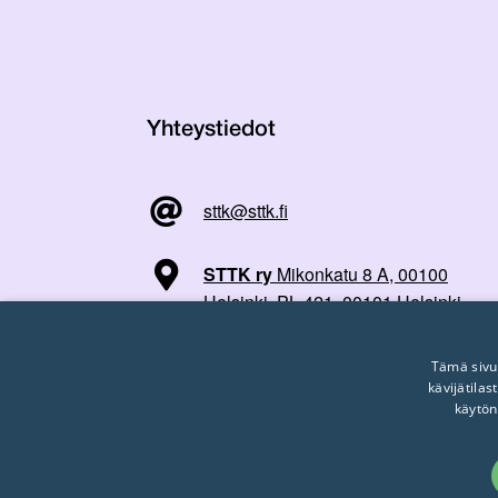
Yhteystiedot
sttk@sttk.fi
STTK ry
Mikonkatu 8 A, 00100
Helsinki, PL 421, 00101 Helsinki
Tämä sivu
kävijätila
käytön