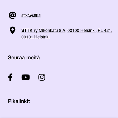
sttk@sttk.fi
STTK ry
Mikonkatu 8 A, 00100 Helsinki, PL 421,
00101 Helsinki
Seuraa meitä
Pikalinkit