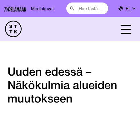
Mediakuvat
FI
Uuden edessä –
Näkökulmia alueiden
muutokseen