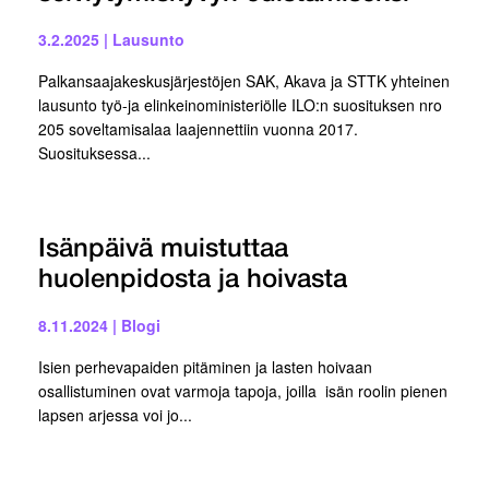
3.2.2025
|
Lausunto
Palkansaajakeskusjärjestöjen SAK, Akava ja STTK yhteinen
lausunto työ-ja elinkeinoministeriölle ILO:n suosituksen nro
205 soveltamisalaa laajennettiin vuonna 2017.
Suosituksessa...
Isänpäivä muistuttaa
huolenpidosta ja hoivasta
8.11.2024
|
Blogi
Isien perhevapaiden pitäminen ja lasten hoivaan
osallistuminen ovat varmoja tapoja, joilla isän roolin pienen
lapsen arjessa voi jo...