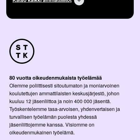
l
i
:
80 vuotta oikeudenmukaista työelämää
Olemme poliittisesti sitoutumaton ja moniarvoinen
koulutettujen ammattilaisten keskusjärjestö, johon
kuuluu 12 jäsenliittoa ja noin 400 000 jäsentä.
Työskentelemme tasa-arvoisen, yhdenvertaisen ja
turvallisen työelämän puolesta yhdessä
jäsenliittojemme kanssa. Visiomme on
oikeudenmukainen työelämä.