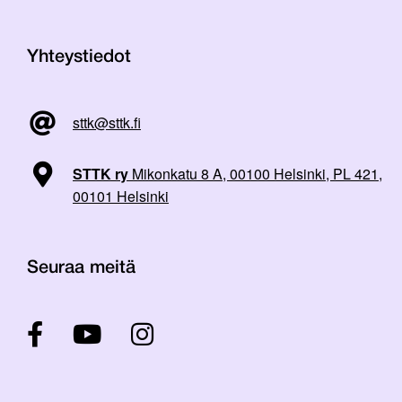
Yhteystiedot
sttk@sttk.fi
STTK ry
Mikonkatu 8 A, 00100 Helsinki, PL 421,
00101 Helsinki
Seuraa meitä