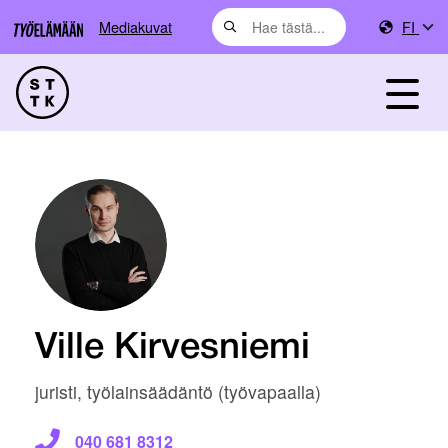
Mediakuvat
FI
Ville Kirvesniemi
juristi, työlainsäädäntö (työvapaalla)
040 681 8312