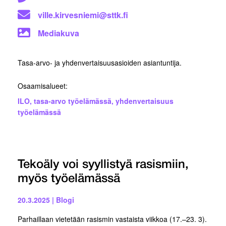
ville.kirvesniemi@sttk.fi
Mediakuva
Tasa-arvo- ja yhdenvertaisuusasioiden asiantuntija.
Osaamisalueet:
ILO
,
tasa-arvo työelämässä
,
yhdenvertaisuus
työelämässä
Tekoäly voi syyllistyä rasismiin,
myös työelämässä
20.3.2025
|
Blogi
Parhaillaan vietetään rasismin vastaista viikkoa (17.–23. 3).