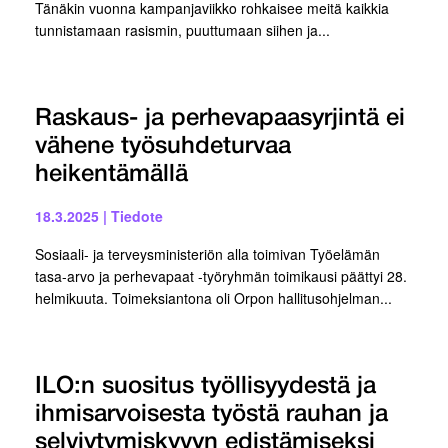
Tänäkin vuonna kampanjaviikko rohkaisee meitä kaikkia
tunnistamaan rasismin, puuttumaan siihen ja...
Raskaus- ja perhevapaasyrjintä ei
vähene työsuhdeturvaa
heikentämällä
18.3.2025
|
Tiedote
Sosiaali- ja terveysministeriön alla toimivan Työelämän
tasa-arvo ja perhevapaat -työryhmän toimikausi päättyi 28.
helmikuuta. Toimeksiantona oli Orpon hallitusohjelman...
ILO:n suositus työllisyydestä ja
ihmisarvoisesta työstä rauhan ja
selviytymiskyvyn edistämiseksi