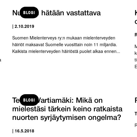
BLOGI
Nuorten hätään vastattava
| 2.10.2019
R
Suomen Mielenterveys ry:n mukaan mielenterveyden
häiriöt maksavat Suomelle vuosittain noin 11 miljardia.
M
Kaikista mielenterveyden häiriöstä puolet alkaa ennen...
k
a
t
E
BLOGI
Teemu Vartiamäki: Mikä on
mielestäsi tärkein keino ratkaista
T
nuorten syrjäytymisen ongelma?
R
| 16.5.2018