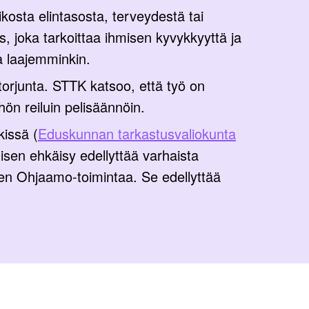
ikosta elintasosta, terveydestä tai
s, joka tarkoittaa ihmisen kyvykkyyttä ja
a laajemminkin.
torjunta. STTK katsoo, että työ on
hön reiluin pelisäännöin.
kissä (
Eduskunnan tarkastusvaliokunta
isen ehkäisy edellyttää varhaista
kuten Ohjaamo-toimintaa. Se edellyttää