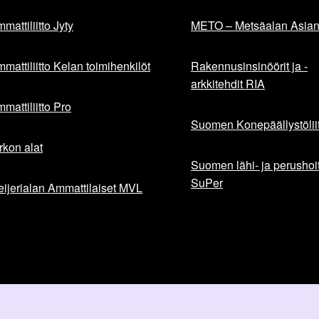
mattiliitto Jyty
METO – Metsäalan Asiant
mattiliitto Kelan toimihenkilöt
Rakennusinsinöörit ja -
arkkitehdit RIA
mattiliitto Pro
Suomen Konepäällystöliit
rkon alat
Suomen lähi- ja perushoita
SuPer
ijerialan Ammattilaiset MVL