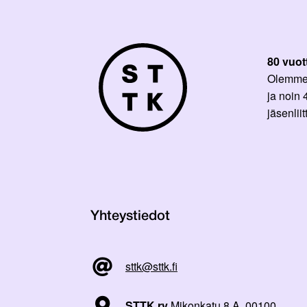
80 vuot
Olemme p
ja noin
jäsenli
Yhteystiedot
sttk@sttk.fi
STTK ry
Mikonkatu 8 A, 00100