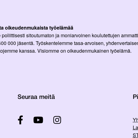
ta oikeudenmukaista työelämää
oliittisesti sitoutumaton ja moniarvoinen koulutettujen ammattil
 400 000 jäsentä. Työskentelemme tasa-arvoisen, yhdenvertaisen
ittojemme kanssa. Visiomme on oikeudenmukainen työelämä.
Seuraa meitä
Pi
Yh
La
ST