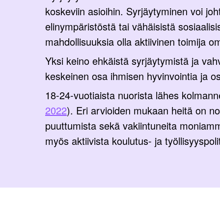
koskeviin asioihin. Syrjäytyminen voi joh
elinympäristöstä tai vähäisistä sosiaalis
mahdollisuuksia olla aktiivinen toimija
Yksi keino ehkäistä syrjäytymistä ja vah
keskeinen osa ihmisen hyvinvointia ja os
18-24-vuotiaista nuorista lähes kolmanne
2022
). Eri arvioiden mukaan heitä on n
puuttumista sekä vakiintuneita moniammati
myös aktiivista koulutus- ja työllisyyspoli