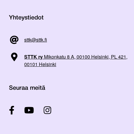
Yhteystiedot
sttk@sttk.fi
STTK ry
Mikonkatu 8 A, 00100 Helsinki, PL 421,
00101 Helsinki
Seuraa meitä