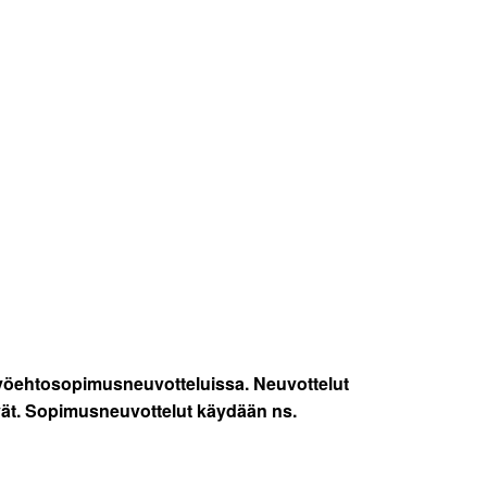
on työehtosopimusneuvotteluissa. Neuvottelut
vät. Sopimusneuvottelut käydään ns.