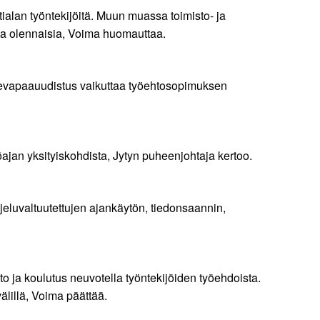
tialan työntekijöitä. Muun muassa toimisto- ja
alta olennaisia, Voima huomauttaa.
rhevapaauudistus vaikuttaa työehtosopimuksen
jan yksityiskohdista, Jytyn puheenjohtaja kertoo.
jeluvaltuutettujen ajankäytön, tiedonsaannin,
to ja koulutus neuvotella työntekijöiden työehdoista.
älillä, Voima päättää.