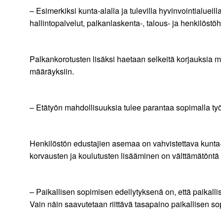
– Esimerkiksi kunta-alalla ja tulevilla hyvinvointialue
hallintopalvelut, palkanlaskenta-, talous- ja henkilöst
Palkankorotusten lisäksi haetaan selkeitä korjauksia 
määräyksiin.
– Etätyön mahdollisuuksia tulee parantaa sopimalla ty
Henkilöstön edustajien asemaa on vahvistettava kunta-a
korvausten ja koulutusten lisääminen on välttämätöntä
– Paikallisen sopimisen edellytyksenä on, että paikallis
Vain näin saavutetaan riittävä tasapaino paikallisen so