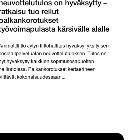
neuvottelutulos on hyväksytty –
ratkaisu tuo reilut
palkankorotukset
työvoimapulasta kärsivälle alalle
Ammattiliitto Jytyn liittohallitus hyväksyi yksityisen
sosiaalipalvelualan neuvottelutuloksen. Tulos on
nyt hyväksytty kaikkien sopimusosapuolten
hallinnoissa. Palkankorotukset kertaerineen
ylittävät kokonaisuudessaan...