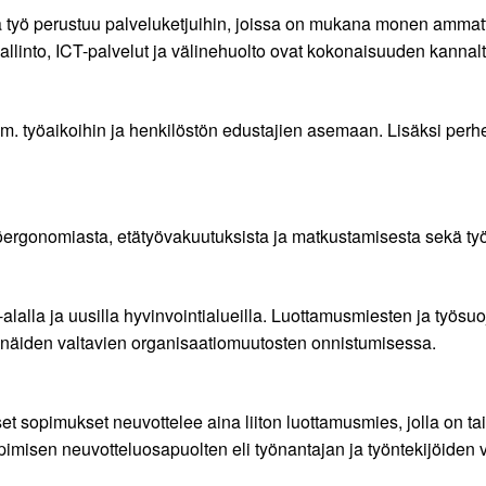
illa työ perustuu palveluketjuihin, joissa on mukana monen ammat
öhallinto, ICT-palvelut ja välinehuolto ovat kokonaisuuden kann
mm. työaikoihin ja henkilöstön edustajien asemaan. Lisäksi pe
öergonomiasta, etätyövakuutuksista ja matkustamisesta sekä työa
lalla ja uusilla hyvinvointialueilla. Luottamusmiesten ja työsuo
 näiden valtavien organisaatiomuutosten onnistumisessa.
et sopimukset neuvottelee aina liiton luottamusmies, jolla on tai
pimisen neuvotteluosapuolten eli työnantajan ja työntekijöiden v