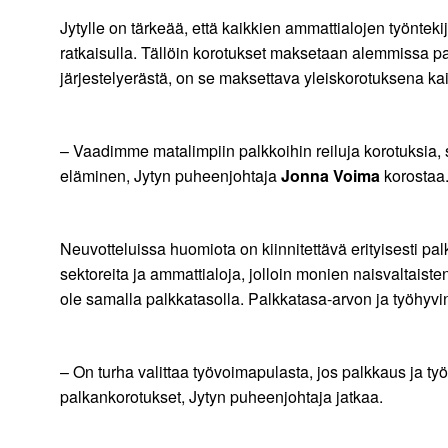
Jytylle on tärkeää, että kaikkien ammattialojen työntek
ratkaisulla. Tällöin korotukset maksetaan alemmissa pa
järjestelyerästä, on se maksettava yleiskorotuksena kai
– Vaadimme matalimpiin palkkoihin reiluja korotuksia, s
eläminen, Jytyn puheenjohtaja
Jonna Voima
korostaa
Neuvotteluissa huomiota on kiinnitettävä erityisesti p
sektoreita ja ammattialoja, jolloin monien naisvaltais
ole samalla palkkatasolla. Palkkatasa-arvon ja työhyv
– On turha valittaa työvoimapulasta, jos palkkaus ja työ
palkankorotukset, Jytyn puheenjohtaja jatkaa.