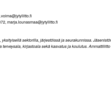
oima@jytyliitto.fi
2, marja.lounasmaa@jytyliitto.fi
, yksityisellä sektorilla, järjestöissä ja seurakunnissa. Jäsenistö
- ja terveysala, kirjastoala sekä kasvatus ja koulutus. Ammattiliitt