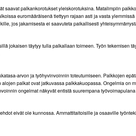
ijät saavat palkankorotukset yleiskorotuksina. Matalimpiin palkk
lkoissa euromääräisenä tiettyyn rajaan asti ja vasta ylemmissä
kille, jos jakamisesta ei saavuteta paikallisesti yhteisymmärryst
illä jokaisen täytyy tulla palkallaan toimeen. Työn tekemisen tä
.
alkkatasa-arvon ja työhyvinvoinnin toteutumiseen. Palkkojen epä
ten alojen palkat ovat jatkuvassa palkkakuopassa. Ongelmia on my
invoinnin ongelmat näkyvät entistä suurempana työvoimapulana u
ehdot eivät ole kunnossa. Ammattitaitoisille ja osaaville työntek