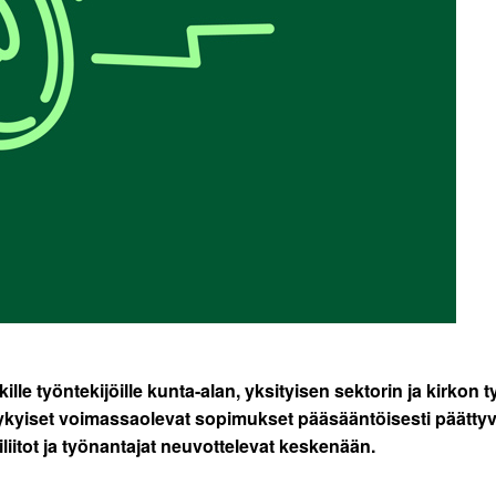
aikille työntekijöille kunta-alan, yksityisen sektorin ja kirk
nykyiset voimassaolevat sopimukset pääsääntöisesti päätty
liitot ja työnantajat neuvottelevat keskenään.