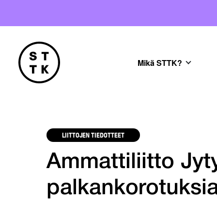
Mikä STTK?
LIITTOJEN TIEDOTTEET
Ammattiliitto Jyty
palkankorotuksi