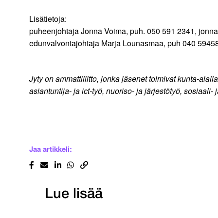
Lisätietoja:
puheenjohtaja Jonna Voima, puh. 050 591 2341, jonna.v
edunvalvontajohtaja Marja Lounasmaa, puh 040 594587
Jyty on ammattiliitto, jonka jäsenet toimivat kunta-alalla
asiantuntija- ja ict-työ, nuoriso- ja järjestötyö, sosiaali
Jaa artikkeli:
Lue lisää