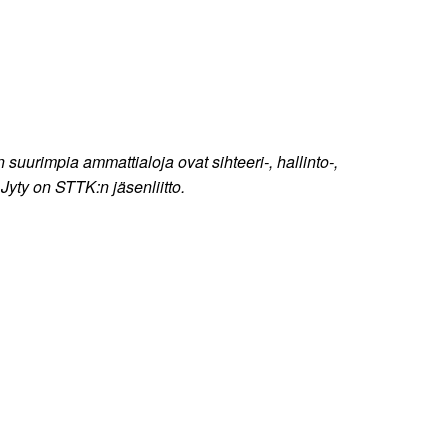
n suurimpia ammattialoja ovat sihteeri-, hallinto-,
o Jyty on STTK:n jäsenliitto.