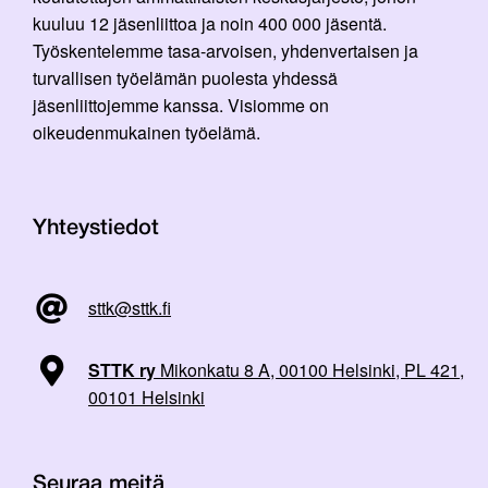
kuuluu 12 jäsenliittoa ja noin 400 000 jäsentä.
Työskentelemme tasa-arvoisen, yhdenvertaisen ja
turvallisen työelämän puolesta yhdessä
jäsenliittojemme kanssa. Visiomme on
oikeudenmukainen työelämä.
Yhteystiedot
sttk@sttk.fi
STTK ry
Mikonkatu 8 A, 00100 Helsinki, PL 421,
00101 Helsinki
Seuraa meitä