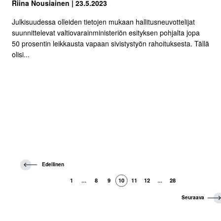
Riina Nousiainen | 23.5.2023
Julkisuudessa olleiden tietojen mukaan hallitusneuvottelijat
suunnittelevat valtiovarainministeriön esityksen pohjalta jopa
50 prosentin leikkausta vapaan sivistystyön rahoituksesta. Tällä
olisi...
E
Edellinen
d
e
1
8
9
10
11
12
28
…
…
l
l
S
Seuraava
i
e
n
u
e
r