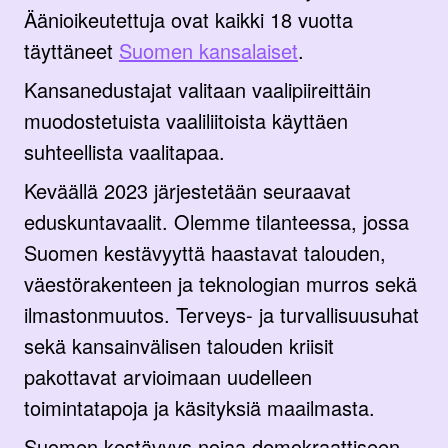
Äänioikeutettuja ovat kaikki 18 vuotta
täyttäneet
Suomen kansalaiset
.
Kansanedustajat valitaan vaalipiireittäin
muodostetuista vaaliliitoista käyttäen
suhteellista vaalitapaa.
Keväällä 2023 järjestetään seuraavat
eduskuntavaalit. Olemme tilanteessa, jossa
Suomen kestävyyttä haastavat talouden,
väestörakenteen ja teknologian murros sekä
ilmastonmuutos. Terveys- ja turvallisuusuhat
sekä kansainvälisen talouden kriisit
pakottavat arvioimaan uudelleen
toimintatapoja ja käsityksiä maailmasta.
Suomen kestävyys nojaa demokraattiseen