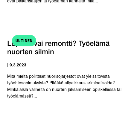
ovat palkansaajien ja työelämän kannalta mitä...
UUTINEN
Lupaus vai remontti? Työelämä
nuorten silmin
| 9.3.2023
Mitä mieltä poliittiset nuorisojärjestöt ovat yleissitovista
työehtosopimuksista? Pitääkö alipalkkaus kriminalisoida?
Minkälaisia välineitä on nuorten jaksamiseen opiskellessa tai
työelämässä?...