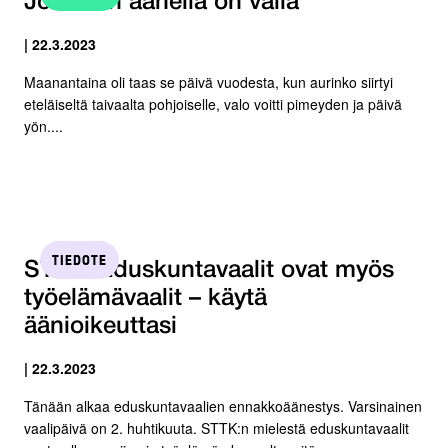
Jokaisen äänellä on väliä
| 22.3.2023
Maanantaina oli taas se päivä vuodesta, kun aurinko siirtyi
eteläiseltä taivaalta pohjoiselle, valo voitti pimeyden ja päivä
yön....
TIEDOTE
STTK: Eduskuntavaalit ovat myös
työelämävaalit – käytä
äänioikeuttasi
| 22.3.2023
Tänään alkaa eduskuntavaalien ennakkoäänestys. Varsinainen
vaalipäivä on 2. huhtikuuta. STTK:n mielestä eduskuntavaalit