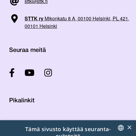
sttk@sttk.fi
STTK ry
Mikonkatu 8 A, 00100 Helsinki, PL 421,
00101 Helsinki
Seuraa meitä
Pikalinkit
Yhteystiedot
×
Tämä sivusto käyttää seuranta-
Laskutustiedot