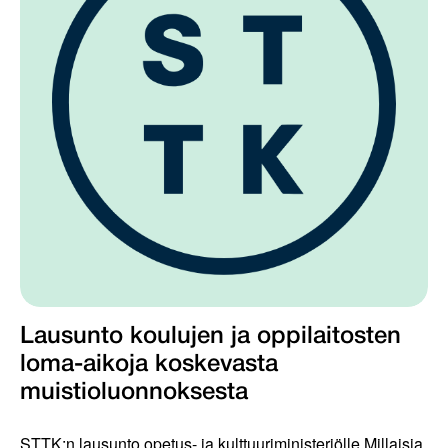
Lausunto koulujen ja oppilaitosten
loma-aikoja koskevasta
muistioluonnoksesta
STTK:n lausunto opetus- ja kulttuuriministeriölle Millaisia