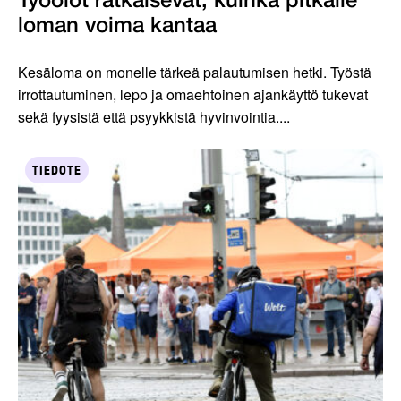
Työolot ratkaisevat, kuinka pitkälle
loman voima kantaa
Kesäloma on monelle tärkeä palautumisen hetki. Työstä
irrottautuminen, lepo ja omaehtoinen ajankäyttö tukevat
sekä fyysistä että psyykkistä hyvinvointia....
TIEDOTE