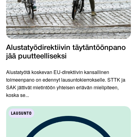
Alustatyödirektiivin täytäntöönpano
jää puutteelliseksi
Alustatyötä koskevan EU-direktiivin kansallinen
toimeenpano on edennyt lausuntokierrokselle. STTK ja
SAK jättivät mietintöön yhteisen eriävän mielipiteen,
koska se...
LAUSUNTO