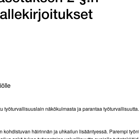
llekirjoitukset
ölle
 työturvallisuuslain näkökulmasta ja parantaa työturvallisuutta.
in kohdistuvan häirinnän ja uhkailun lisääntyessä. Parempi työ