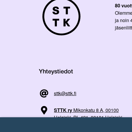
80 vuot
Olemme p
ja noin
jäsenli
Yhteystiedot
sttk@sttk.fi
STTK ry
Mikonkatu 8 A, 00100
Helsinki, PL 421, 00101 Helsinki