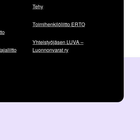
Tehy
Toimihenkilöliitto ERTO
to
Yhteistyöjäsen LUVA –
jaliitto
Luonnonvarat ry