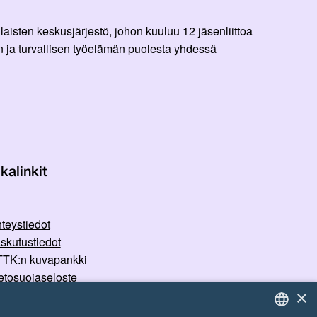
aisten keskusjärjestö, johon kuuluu 12 jäsenliittoa
 ja turvallisen työelämän puolesta yhdessä
kalinkit
teystiedot
skutustiedot
TK:n kuvapankki
etosuojaseloste
×
rvallisemman tilan periaatteet