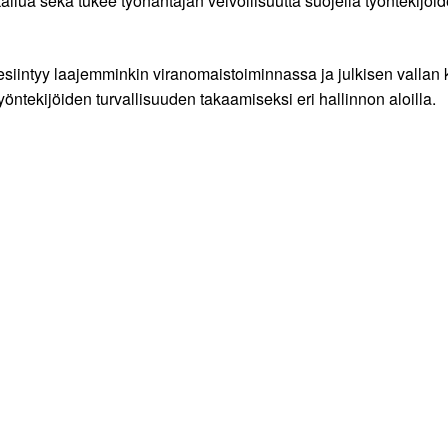
ailua sekä tukee työnantajan velvollisuutta suojella työntekijöiden
esiintyy laajemminkin viranomaistoiminnassa ja julkisen vallan 
öntekijöiden turvallisuuden takaamiseksi eri hallinnon aloilla.