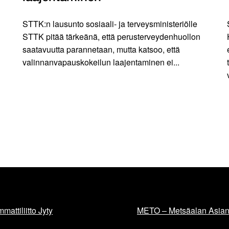
STTK:n lausunto sosiaali- ja terveysministeriölle
STTK pitää tärkeänä, että perusterveydenhuollon
saatavuutta parannetaan, mutta katsoo, että
valinnanvapauskokeilun laajentaminen ei...
mattiliitto Jyty
METO – Metsäalan Asiant