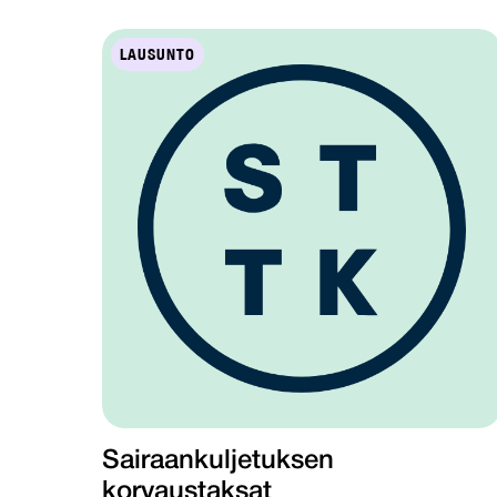
LAUSUNTO
Sairaankuljetuksen
korvaustaksat