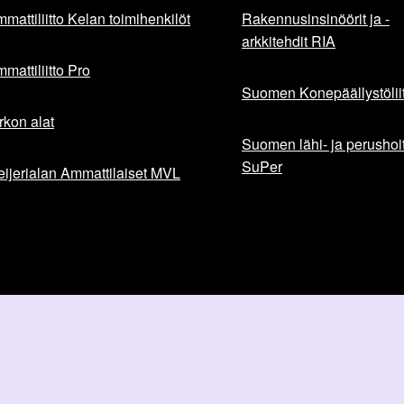
mattiliitto Kelan toimihenkilöt
Rakennusinsinöörit ja -
arkkitehdit RIA
mattiliitto Pro
Suomen Konepäällystöliit
rkon alat
Suomen lähi- ja perushoita
SuPer
ijerialan Ammattilaiset MVL