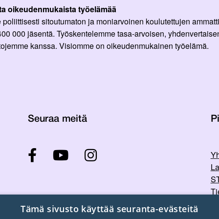
ta oikeudenmukaista työelämää
oliittisesti sitoutumaton ja moniarvoinen koulutettujen ammattil
 400 000 jäsentä. Työskentelemme tasa-arvoisen, yhdenvertaisen
ittojemme kanssa. Visiomme on oikeudenmukainen työelämä.
Seuraa meitä
Pi
Yh
La
ST
Ti
Tu
Tämä sivusto käyttää seuranta-evästeitä