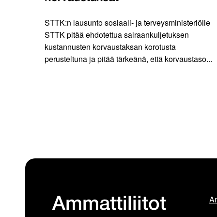
STTK:n lausunto sosiaali- ja terveysministeriölle
STTK pitää ehdotettua sairaankuljetuksen
kustannusten korvaustaksan korotusta
perusteltuna ja pitää tärkeänä, että korvaustaso...
Am
Ammattiliitot