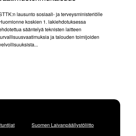
STTK:n lausunto sosiaali- ja terveysministeriölle
Huomionne koskien 1. lakiehdotuksessa
ehdotettua sääntelyä teknisten laitteen
turvallisuusvaatimuksia ja talouden toimijoiden
velvollisuuksista...
untijat
Suomen Laivanpäällystöliitto