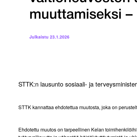
muuttamiseksi – a
Julkaistu
23.1.2026
STTK:n lausunto sosiaali- ja terveysministeri
STTK kannattaa ehdotettua muutosta, joka on perusteltu
Ehdotettu muutos on tarpeellinen Kelan toimihenkilöih