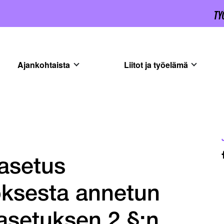
Ajankohtaista
Liitot ja työelämä
asetus
oksesta annetun
asetuksen 2 §:n