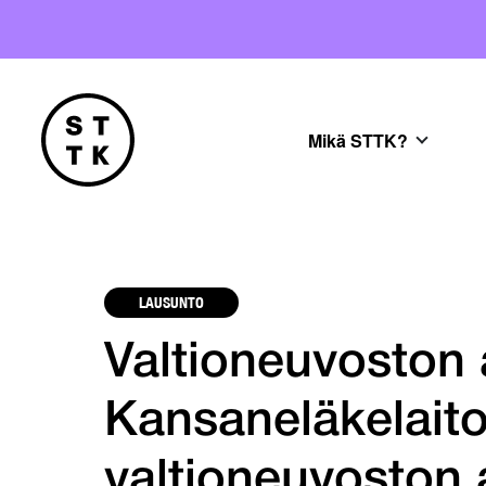
Mikä STTK?
LAUSUNTO
Valtioneuvoston 
Kansaneläkelait
valtioneuvoston 