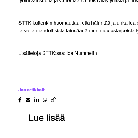
työturvallisuutta ja vähentää häiriökäyttäytymistä ja uhk
STTK kuitenkin huomauttaa, että häirintää ja uhkailua 
tarvetta mahdollisista lainsäädännön muutostarpeista ty
Lisätietoja STTK:ssa: Ida Nummelin
Jaa artikkeli:
Lue lisää