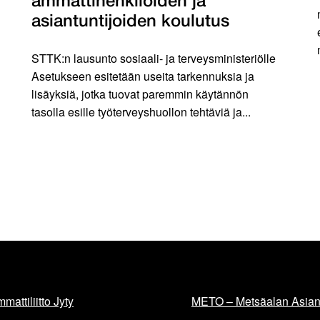
ammattihenkilöiden ja
asiantuntijoiden koulutus
STTK:n lausunto sosiaali- ja terveysministeriölle
Asetukseen esitetään useita tarkennuksia ja
lisäyksiä, jotka tuovat paremmin käytännön
tasolla esille työterveyshuollon tehtäviä ja...
mattiliitto Jyty
METO – Metsäalan Asiant