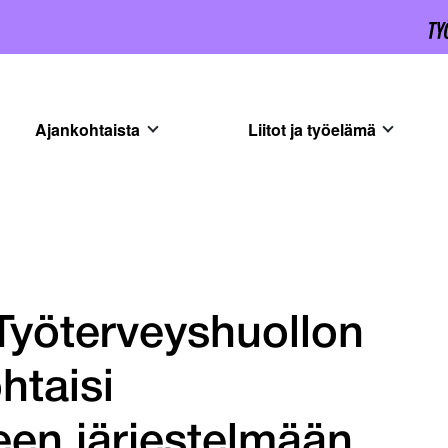
Ajankohtaista
Liitot ja työelämä
 Työterveyshuollon
htaisi
een järjestelmään