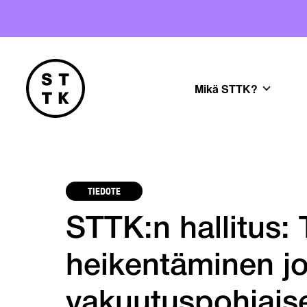
Mikä STTK?
TIEDOTE
STTK:n hallitus:
heikentäminen jo
vakuutuspohjais