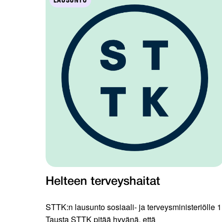
LAUSUNTO
Helteen terveyshaitat
STTK:n lausunto sosiaali- ja terveysministeriölle 1
Tausta STTK pitää hyvänä, että