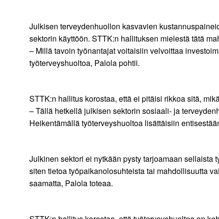
Julkisen terveydenhuollon kasvavien kustannuspaineide
sektorin käyttöön. STTK:n hallituksen mielestä tätä mahdo
– Millä tavoin työnantajat voitaisiin velvoittaa investoi
työterveyshuoltoa, Palola pohtii.
STTK:n hallitus korostaa, että ei pitäisi rikkoa sitä, mikä
– Tällä hetkellä julkisen sektorin sosiaali- ja terveyd
Heikentämällä työterveyshuoltoa lisättäisiin entisestää
Julkinen sektori ei nytkään pysty tarjoamaan sellaista 
siten tietoa työpaikanolosuhteista tai mahdollisuutta va
saamatta, Palola toteaa.
STTK:n hallitus korostaa, että työterveyshuoltoa on k