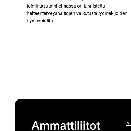
toimintasuunnitelmassa on tunnistettu
helteenterveyshaittojen vaikutusta työntekijöiden
hyvinvointiin...
Am
Ammattiliitot