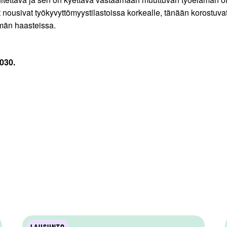
et nousivat työkyvyttömyystilastoissa korkealle, tänään korostu
ämän haasteissa.
6030.