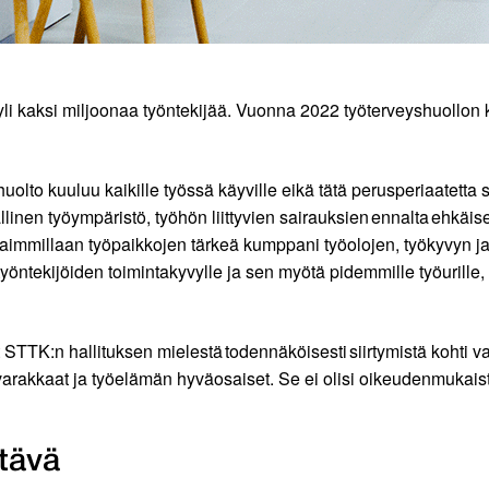
yli kaksi miljoonaa työntekijää. Vuonna 2022 työterveyshuollon 
uolto kuuluu kaikille työssä käyville eikä tätä perusperiaatetta 
allinen työympäristö, työhön liittyvien sairauksien ennalta ehkäi
haimmillaan työpaikkojen tärkeä kumppani työolojen, työkyvyn ja
t työntekijöiden toimintakyvylle ja sen myötä pidemmille työurill
 STTK:n hallituksen mielestä todennäköisesti siirtymistä kohti 
s, varakkaat ja työelämän hyväosaiset. Se ei olisi oikeudenmukais
tävä