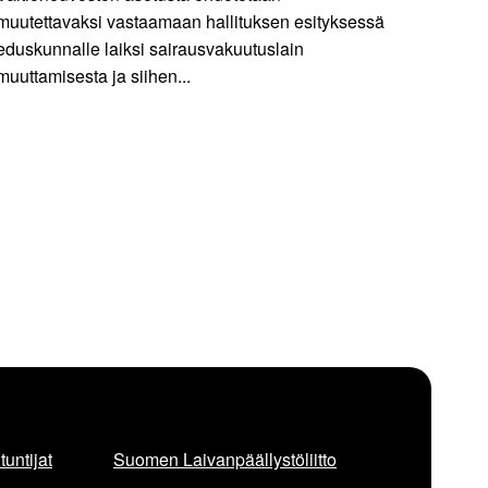
muutettavaksi vastaamaan hallituksen esityksessä
eduskunnalle laiksi sairausvakuutuslain
muuttamisesta ja siihen...
untijat
Suomen Laivanpäällystöliitto