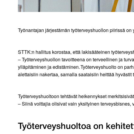
Työnantajan järjestämän työterveyshuollon piirissä on 
STTK:n hallitus korostaa, että lakisääteinen työterveysh
– Työterveyshuollon tavoitteena on terveellinen ja turv
ylläpitäminen ja edistäminen. Työterveyshuolto on par
alettaisiin nakertaa, samalla saataisiin heittää hyvästi
Työterveyshuoltoon tehtävät heikennykset merkitsisivät
– Siinä voittajia olisivat vain yksityinen terveysbisne
Työterveyshuoltoa on kehitet