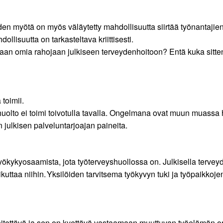
n myötä on myös väläytetty mahdollisuutta siirtää työnantajien
llisuutta on tarkasteltava kriittisesti.
maan omia rahojaan julkiseen terveydenhoitoon? Entä kuka sitten ho
 toimii.
enhuolto ei toimi toivotulla tavalla. Ongelmana ovat muun muassa 
n julkisen palveluntarjoajan paineita.
työkykyosaamista, jota työterveyshuollossa on. Julkisella tervey
ikuttaa niihin. Yksilöiden tarvitsema työkyvyn tuki ja työpaikkoje
ehitettävä ja sen on kyettävä vastaamaan muuttuvan työelämän 