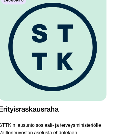
LAUSUNTO
Erityisraskausraha
STTK:n lausunto sosiaali- ja terveysministeriölle
Valtioneuvoston asetusta ehdotetaan