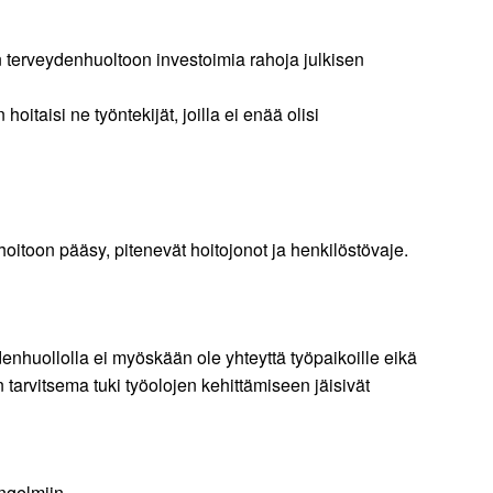
 terveydenhuoltoon investoimia rahoja julkisen
itaisi ne työntekijät, joilla ei enää olisi
hoitoon pääsy, pitenevät hoitojonot ja henkilöstövaje.
denhuollolla ei myöskään ole yhteyttä työpaikoille eikä
n tarvitsema tuki työolojen kehittämiseen jäisivät
ongelmiin.