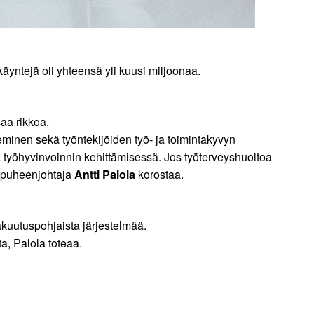
käyntejä oli yhteensä yli kuusi miljoonaa.
saa rikkoa.
seminen sekä työntekijöiden työ- ja toimintakyvyn
 työhyvinvoinnin kehittämisessä. Jos työterveyshuoltoa
e, puheenjohtaja
Antti Palola
korostaa.
vakuutuspohjaista järjestelmää.
ta, Palola toteaa.