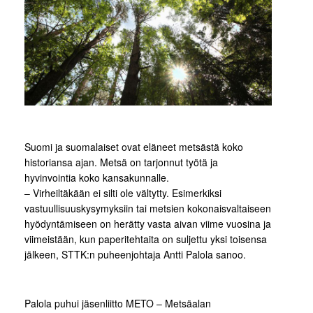
Suomi ja suomalaiset ovat eläneet metsästä koko
historiansa ajan. Metsä on tarjonnut työtä ja
hyvinvointia koko kansakunnalle.
– Virheiltäkään ei silti ole vältytty. Esimerkiksi
vastuullisuuskysymyksiin tai metsien kokonaisvaltaiseen
hyödyntämiseen on herätty vasta aivan viime vuosina ja
viimeistään, kun paperitehtaita on suljettu yksi toisensa
jälkeen, STTK:n puheenjohtaja Antti Palola sanoo.
Palola puhui jäsenliitto METO – Metsäalan