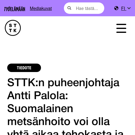
Mediakuvat
FI
TIEDOTE
STTK:n puheenjohtaja
Antti Palola:
Suomalainen
metsänhoito voi olla