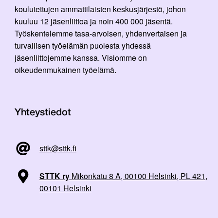
koulutettujen ammattilaisten keskusjärjestö, johon
kuuluu 12 jäsenliittoa ja noin 400 000 jäsentä.
Työskentelemme tasa-arvoisen, yhdenvertaisen ja
turvallisen työelämän puolesta yhdessä
jäsenliittojemme kanssa. Visiomme on
oikeudenmukainen työelämä.
Yhteystiedot
sttk@sttk.fi
STTK ry
Mikonkatu 8 A, 00100 Helsinki, PL 421,
00101 Helsinki