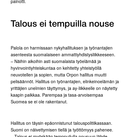
painotti.
Talous ei tempuilla nouse
Palola on harmissaan nykyhallituksen ja työnantajien
asenteesta suomalaiseen ammattiyhdistysliikkeeseen.
– Näihin aikoihin asti suomalaista työelämää ja
hyvinvointiyhteiskuntaa on kehitetty yhteistyöllä
neuvotellen ja sopien, mutta Orpon hallitus muutti
pelisäännöt. Hallitus on työnantajien, elinkeinoelämän ja
yrittäjien unelmien täyttymys, ja ay-liikkeelle on näytetty
kaapin paikkaa. Parempaa ja tasa-arvoisempaa
Suomea se ei ole rakentanut.
Hallitus on täysin epäonnistunut talouspolitiikassaan.
Suomi on näivettymisen tiellä ja työttömyys pahenee.
– Talous ei myöskään temppuilulla nousuun lähde.