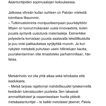
Asiantuntijoiden sopimusalojen kokouksessa.
Jatkossa vihreän kullan suhteen on Palolan mielestä
toimittava fiksummin.
– Tutkimustoiminta monipuolisempaan puunkäyttöön
liittyen on tuonut mukanaan uusia innovaatiota, kuten
puusta syntyviä uusiutuvia materiaaleja. Esimerkiksi
polyesteria korvataan puusta saatavalla tekstiilikuidulla
ja puu voisi pakkauksissa syrjäyttää muovin. Ja kun
nykyisin metsästä puhutaan usein hiilinielujen kautta,
puurakentaminen olisi ilmastoteko parhaimmillaan, hän
listaa.
Metsänhoito voi olla yhtä aikaa sekä tehokasta että
laadukasta.
– Metsä tarjoaa rajattomat mahdollisuudet työskennellä
kestävän tulevaisuuden puolesta. Sen takaavat
ammattitaitoiset ja osaamisestaan huolta pitävät
metsäasiantuntijat – te kaikki metolaiset jäsenet, Palola