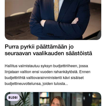
Purra pyrkii päättämään jo
seuraavan vaalikauden säästöistä
Hallitus valmistautuu syksyn budjettiriiheen, jossa
linjataan valtion ensi vuoden rahankäytöstä. Ennen
budjettiriihtä valtiovarainministeriö kävi sisäiset
budjettineuvottelunsa, joiden tulosta...
BLOGI