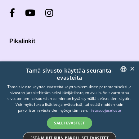
Pikalinkit
Yhteystiedot
×
Tämä sivusto käyttää seuranta-
Laskutustiedot
evästeitä
STTK:n kuvapankki
FINNISH
Tietosuojaseloste
Tämä sivusto käyttää evästeitä käyttökokemuksen parantamiseksi ja
sivuston jatkokehittämiseksi kävijätilastojen avulla. Voit varmistaa
Turvallisemman tilan periaatteet
ENGLISH
sivuston ominaisuuksien toiminnan hyväksymällä evästeiden käytön.
Voit myös lukea lisätietoja evästeistä, tai estää muiden kuin
SWEDISH
pakollisten evästeiden hyödyntämisen.
Tietosuojaseloste
SALLI EVÄSTEET
ESTÄ MUUT KUIN PAKOLLISET EVÄSTEET