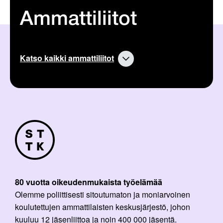
Ammattiliitot
Katso kaikki ammattiliitot
80 vuotta oikeudenmukaista työelämää
Olemme poliittisesti sitoutumaton ja moniarvoinen
koulutettujen ammattilaisten keskusjärjestö, johon
kuuluu 12 jäsenliittoa ja noin 400 000 jäsentä.