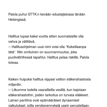
Palola puhui STTK:n kevään edustajistossa tänään
Helsingissä.
Hallitus lupasi kaksi vuotta sitten suomalaisille olla
vahva ja välittävä.
─ Hallitusohjelman uusi nimi voisi olla ”Kokeillaanpa
tätä”. Niin omituinen on suunnanmuutos, joka
puoliväliriihessä tapahtui. Hallitus pelaa riskillä, Palola
toteaa.
Kaiken huipuksi hallitus vippasi valtion eläkerahastosta
miljardin.
─ Liikumme todella vaarallisilla vesillä, kun kajotaan
eläkerahastoihin, joiden tarkoitus on turvata eläkkeet.
Lainan panttina ovat epämääräiset dynaamiset
vaikutukset, joilla verokevennyksiä usein perustellaan,