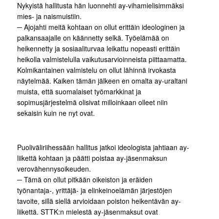
Nykyistä hallitusta hän luonnehti ay-vihamielisimmäksi
mies- ja naismuistiin.
─ Ajojahti meitä kohtaan on ollut erittäin ideologinen ja
palkansaajalle on käännetty selkä. Työelämää on
heikennetty ja sosiaaliturvaa leikattu nopeasti erittäin
heikolla valmistelulla vaikutusarvioinneista piittaamatta.
Kolmikantainen valmistelu on ollut lähinnä irvokasta
näytelmää. Kaiken tämän jälkeen en omalta ay-uraltani
muista, että suomalaiset työmarkkinat ja
sopimusjärjestelmä olisivat milloinkaan olleet niin
sekaisin kuin ne nyt ovat.
Puoliväliriihessään hallitus jatkoi ideologista jahtiaan ay-
liikettä kohtaan ja päätti poistaa ay-jäsenmaksun
verovähennysoikeuden.
─ Tämä on ollut pitkään oikeiston ja eräiden
työnantaja-, yrittäjä- ja elinkeinoelämän järjestöjen
tavoite, sillä siellä arvioidaan poiston heikentävän ay-
liikettä. STTK:n mielestä ay-jäsenmaksut ovat