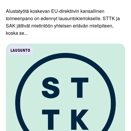
Alustatyötä koskevan EU-direktiivin kansallinen
toimeenpano on edennyt lausuntokierrokselle. STTK ja
SAK jättivät mietintöön yhteisen eriävän mielipiteen,
koska se...
LAUSUNTO