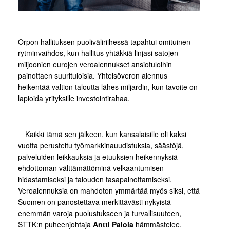
Orpon hallituksen puoliväliriihessä tapahtui omituinen
rytminvaihdos, kun hallitus yhtäkkiä linjasi satojen
miljoonien eurojen veroalennukset ansiotuloihin
painottaen suurituloisia. Yhteisöveron alennus
heikentää valtion taloutta lähes miljardin, kun tavoite on
lapioida yrityksille investointirahaa.
─ Kaikki tämä sen jälkeen, kun kansalaisille oli kaksi
vuotta perusteltu työmarkkinauudistuksia, säästöjä,
palveluiden leikkauksia ja etuuksien heikennyksiä
ehdottoman välttämättöminä velkaantumisen
hidastamiseksi ja talouden tasapainottamiseksi.
Veroalennuksia on mahdoton ymmärtää myös siksi, että
Suomen on panostettava merkittävästi nykyistä
enemmän varoja puolustukseen ja turvallisuuteen,
STTK:n puheenjohtaja
Antti Palola
hämmästelee.