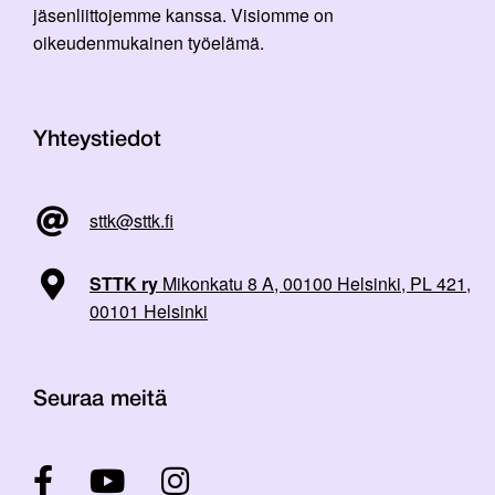
jäsenliittojemme kanssa. Visiomme on
oikeudenmukainen työelämä.
Yhteystiedot
sttk@sttk.fi
STTK ry
Mikonkatu 8 A, 00100 Helsinki, PL 421,
00101 Helsinki
Seuraa meitä