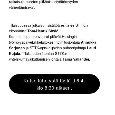
ratkaisuja nuorten pitkäaikaistyöttömyyden
vähentämiseksi.
Tilaisuudessa julkaisun sisältöä esittelee STTK:n
ekonomisti
Tom-Henrik Sirviö
.
Kommenttipuheenvuorot pitävät Helsingin
työllisyyspalveluliikelaitoksen toimitusjohtaja
Annukka
Sorjonen
ja STTK-opiskelijoiden puheenjohtaja
Lauri
Kujala
. Tilaisuuden juontaa STTK:n
yhteiskuntavaikuttamisen johtaja
Taina Vallander.
Katso lähetystä tästä ti 8.4.
klo 8:30 alkaen.