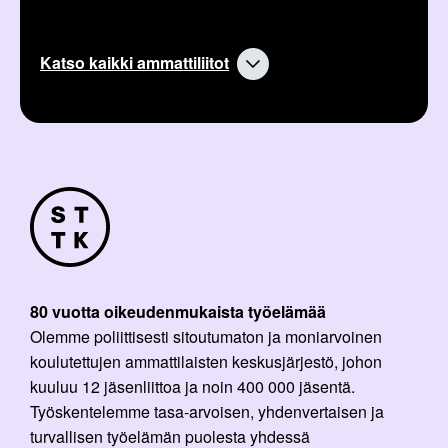
Katso kaikki ammattiliitot
80 vuotta oikeudenmukaista työelämää
Olemme poliittisesti sitoutumaton ja moniarvoinen
koulutettujen ammattilaisten keskusjärjestö, johon
kuuluu 12 jäsenliittoa ja noin 400 000 jäsentä.
Työskentelemme tasa-arvoisen, yhdenvertaisen ja
turvallisen työelämän puolesta yhdessä