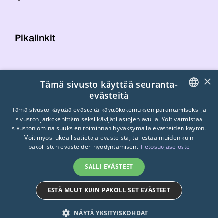
Pikalinkit
Yhteystiedot
×
Tämä sivusto käyttää seuranta-
Laskutustiedot
evästeitä
STTK:n kuvapankki
FINNISH
Tietosuojaseloste
Tämä sivusto käyttää evästeitä käyttökokemuksen parantamiseksi ja
sivuston jatkokehittämiseksi kävijätilastojen avulla. Voit varmistaa
Turvallisemman tilan periaatteet
ENGLISH
sivuston ominaisuuksien toiminnan hyväksymällä evästeiden käytön.
Voit myös lukea lisätietoja evästeistä, tai estää muiden kuin
SWEDISH
pakollisten evästeiden hyödyntämisen.
Tietosuojaseloste
SALLI EVÄSTEET
ESTÄ MUUT KUIN PAKOLLISET EVÄSTEET
© 2026
STTK.
Made with ❤ by
Avoin.Systems
NÄYTÄ YKSITYISKOHDAT