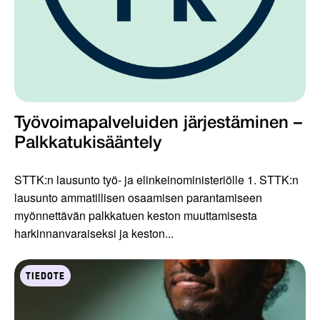
Työvoimapalveluiden järjestäminen –
Palkkatukisääntely
STTK:n lausunto työ- ja elinkeinoministeriölle 1. STTK:n
lausunto ammatillisen osaamisen parantamiseen
myönnettävän palkkatuen keston muuttamisesta
harkinnanvaraiseksi ja keston...
TIEDOTE