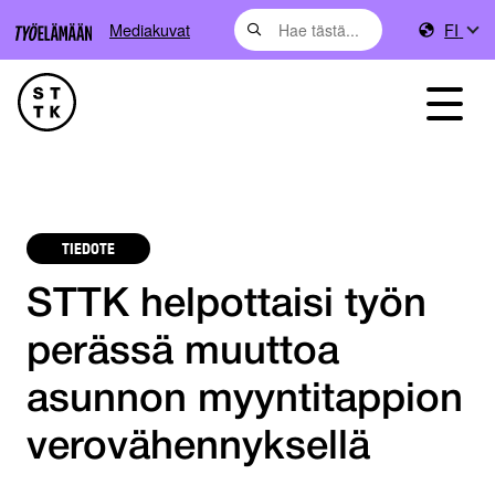
Mediakuvat
FI
TIEDOTE
STTK helpottaisi työn
perässä muuttoa
asunnon myyntitappion
verovähennyksellä