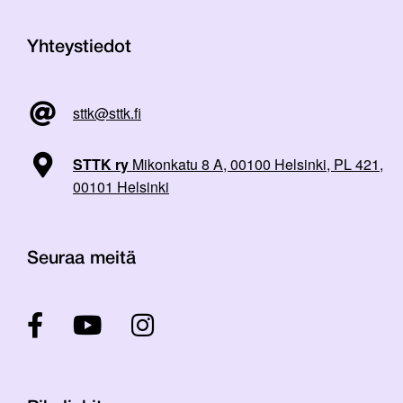
Yhteystiedot
sttk@sttk.fi
STTK ry
Mikonkatu 8 A, 00100 Helsinki, PL 421,
00101 Helsinki
Seuraa meitä