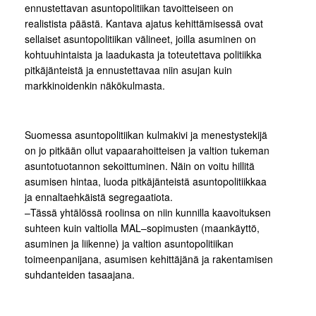
ennustettavan asuntopolitiikan tavoitteiseen on
realistista päästä. Kantava ajatus kehittämisessä ovat
sellaiset asuntopolitiikan välineet, joilla asuminen on
kohtuuhintaista ja laadukasta ja toteutettava politiikka
pitkäjänteistä ja ennustettavaa niin asujan kuin
markkinoidenkin näkökulmasta.
Suomessa asuntopolitiikan kulmakivi ja menestystekijä
on jo pitkään ollut vapaarahoitteisen ja valtion tukeman
asuntotuotannon sekoittuminen. Näin on voitu hillitä
asumisen hintaa, luoda pitkäjänteistä asuntopolitiikkaa
ja ennaltaehkäistä segregaatiota.
–Tässä yhtälössä roolinsa on niin kunnilla kaavoituksen
suhteen kuin valtiolla MAL–sopimusten (maankäyttö,
asuminen ja liikenne) ja valtion asuntopolitiikan
toimeenpanijana, asumisen kehittäjänä ja rakentamisen
suhdanteiden tasaajana.