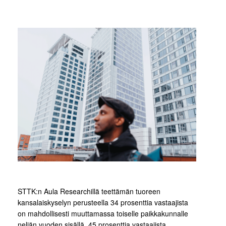
STTK:n Aula Researchillä teettämän tuoreen
kansalaiskyselyn perusteella 34 prosenttia vastaajista
on mahdollisesti muuttamassa toiselle paikkakunnalle
neljän vuoden sisällä. 45 prosenttia vastaajista