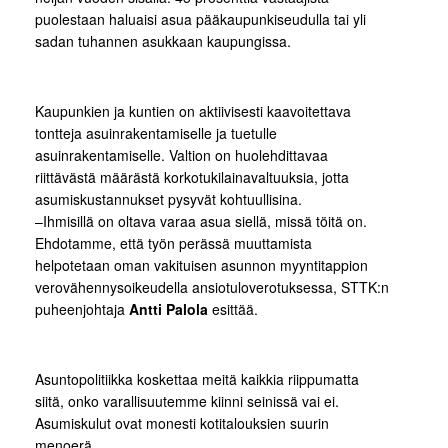
puolestaan haluaisi asua pääkaupunkiseudulla tai yli
sadan tuhannen asukkaan kaupungissa.
Kaupunkien ja kuntien on aktiivisesti kaavoitettava
tontteja asuinrakentamiselle ja tuetulle
asuinrakentamiselle. Valtion on huolehdittavaa
riittävästä määrästä korkotukilainavaltuuksia, jotta
asumiskustannukset pysyvät kohtuullisina.
–Ihmisillä on oltava varaa asua siellä, missä töitä on.
Ehdotamme, että työn perässä muuttamista
helpotetaan oman vakituisen asunnon myyntitappion
verovähennysoikeudella ansiotuloverotuksessa, STTK:n
puheenjohtaja
Antti Palola
esittää.
Asuntopolitiikka koskettaa meitä kaikkia riippumatta
siitä, onko varallisuutemme kiinni seinissä vai ei.
Asumiskulut ovat monesti kotitalouksien suurin
menoerä.