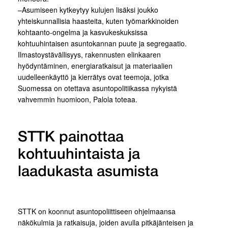
–Asumiseen kytkeytyy kulujen lisäksi joukko
yhteiskunnallisia haasteita, kuten työmarkkinoiden
kohtaanto-ongelma ja kasvukeskuksissa
kohtuuhintaisen asuntokannan puute ja segregaatio.
Ilmastoystävällisyys, rakennusten elinkaaren
hyödyntäminen, energiaratkaisut ja materiaalien
uudelleenkäyttö ja kierrätys ovat teemoja, jotka
Suomessa on otettava asuntopolitiikassa nykyistä
vahvemmin huomioon, Palola toteaa.
STTK painottaa
kohtuuhintaista ja
laadukasta asumista
STTK on koonnut asuntopoliittiseen ohjelmaansa
näkökulmia ja ratkaisuja, joiden avulla pitkäjänteisen ja