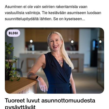
Asuminen ei ole vain seinien rakentamista vaan
vastuullisia valintoja. Tie kestävään asumiseen luodaan
suunnittelupöydältä lähtien. Se on kyseiseen...
BLOGI
Tuoreet luvut asunnottomuudesta
pysäyttävät