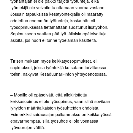
työnantajan ei ole pakko tarjota työtunteja, eikä
työntekijä ole velvoitettu ottamaan vuoroa vastaan.
Jossain tapauksissa kesätyöntekijälle oli määrätty
odotettua enemmän työtunteja, koska hän oli
työsopimuksessa tietämättään suostunut lisätyöhön.
Sopimukseen saattaa päättyä tällaisia epätoivottuja
asioita, jos nuori ei tunne työelämän käsitteitä.
Tirisen mukaan myös keikkatyösopimukset, eli
sopimukset, joissa työntekijä kutsutaan tarvittaessa
töihin, näkyivät Kesäduunari-infon yhteydenotoissa.
– Monille oli epäselvää, että allekirjoitettu
keikkasopimus ei ole työsopimus, vaan siinä sovitaan
lyhyiden määräaikaisten työsuhteiden ehdoista.
Esimerkiksi sairausajan palkanmaksu on keikkatyössä
epävarmempaa, sillä työsuhde ei ole voimassa
työvuorojen välillä.