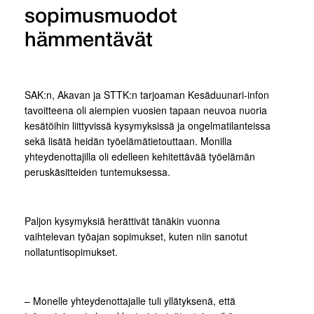
sopimusmuodot
hämmentävät
SAK:n, Akavan ja STTK:n tarjoaman Kesäduunari-infon
tavoitteena oli aiempien vuosien tapaan neuvoa nuoria
kesätöihin liittyvissä kysymyksissä ja ongelmatilanteissa
sekä lisätä heidän työelämätietouttaan. Monilla
yhteydenottajilla oli edelleen kehitettävää työelämän
peruskäsitteiden tuntemuksessa.
Paljon kysymyksiä herättivät tänäkin vuonna
vaihtelevan työajan sopimukset, kuten niin sanotut
nollatuntisopimukset.
– Monelle yhteydenottajalle tuli yllätyksenä, että