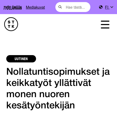
Mediakuvat
FI
UUTINEN
Nollatuntisopimukset ja
keikkatyöt yllättivät
monen nuoren
kesätyöntekijän