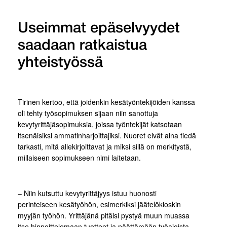
Useimmat epäselvyydet
saadaan ratkaistua
yhteistyössä
Tirinen kertoo, että joidenkin kesätyöntekijöiden kanssa
oli tehty työsopimuksen sijaan niin sanottuja
kevytyrittäjäsopimuksia, joissa työntekijät katsotaan
itsenäisiksi ammatinharjoittajiksi. Nuoret eivät aina tiedä
tarkasti, mitä allekirjoittavat ja miksi sillä on merkitystä,
millaiseen sopimukseen nimi laitetaan.
– Niin kutsuttu kevytyrittäjyys istuu huonosti
perinteiseen kesätyöhön, esimerkiksi jäätelökioskin
myyjän työhön. Yrittäjänä pitäisi pystyä muun muassa
itse hinnoittelemaan tuotteet ja päättämään työajoista.