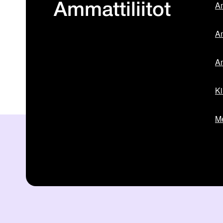
Am
Ammattiliitot
Am
Am
Ki
Me