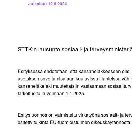
Julkaistu
12.8.2024
STTK:n lausunto sosiaali- ja terveysministeriö
Esityksessä ehdotetaan, että kansaneläkkeeseen olisi 
asetuksen soveltamisalaan kuuluvissa tilanteissa vähi
kansaneläkelaki muutettaisiin vastaamaan sosiaaliturva
tarkoitus tulla voimaan 1.1.2025.
Esitysluonnos on valmisteltu virkatyönä sosiaali- ja te
esitetty tulkinta EU-tuomioistuimen oikeuskäytännös