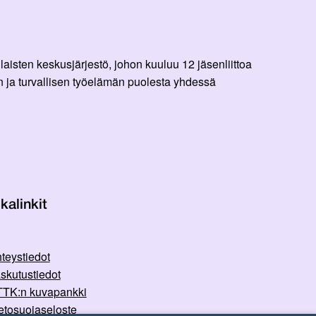
aisten keskusjärjestö, johon kuuluu 12 jäsenliittoa
 ja turvallisen työelämän puolesta yhdessä
kalinkit
teystiedot
skutustiedot
TK:n kuvapankki
etosuojaseloste