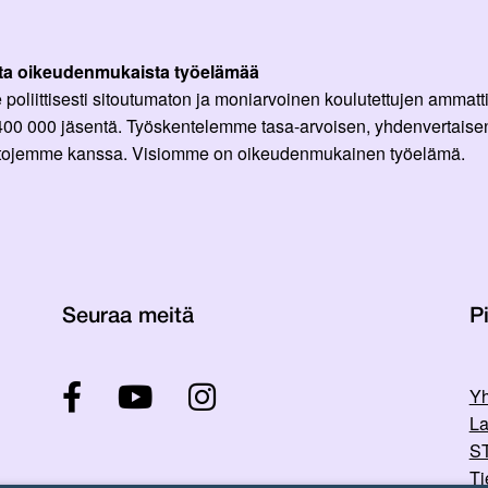
ta oikeudenmukaista työelämää
oliittisesti sitoutumaton ja moniarvoinen koulutettujen ammattil
 400 000 jäsentä. Työskentelemme tasa-arvoisen, yhdenvertaisen
ittojemme kanssa. Visiomme on oikeudenmukainen työelämä.
Seuraa meitä
Pi
Yh
La
ST
Ti