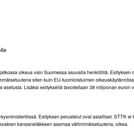
lle
jatkossa oikeus vain Suomessa asuvalla henkilöllä. Esityksen m
mmäisetuutena siten kuin EU-tuomioistuimen oikeuskäytännössä e
-asetusta. Lisäksi esityksellä tavoitellaan 38 miljoonan euron
rveysministeriössä. Esityksen perustelut ovat asialliset. STTK e
tä koskien kansaneläkkeen asemaa vähimmäisetuutena, oikea.