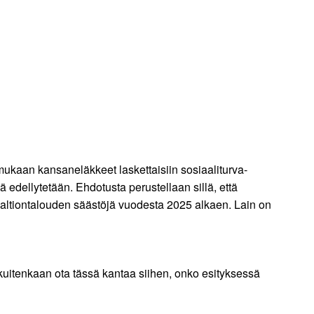
ukaan kansaneläkkeet laskettaisiin sosiaaliturva-
dellytetään. Ehdotusta perustellaan sillä, että
 valtiontalouden säästöjä vuodesta 2025 alkaen. Lain on
i kuitenkaan ota tässä kantaa siihen, onko esityksessä