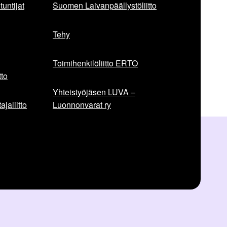
untijat
Suomen Laivanpäällystöliitto
Tehy
Toimihenkilöliitto ERTO
to
Yhteistyöjäsen LUVA –
jaliitto
Luonnonvarat ry