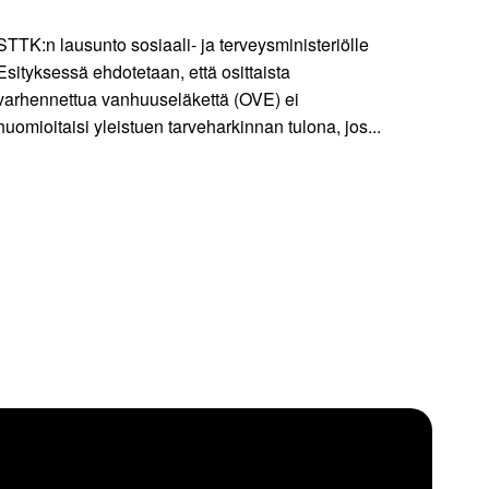
STTK:n lausunto sosiaali- ja terveysministeriölle
Esityksessä ehdotetaan, että osittaista
varhennettua vanhuuseläkettä (OVE) ei
huomioitaisi yleistuen tarveharkinnan tulona, jos...