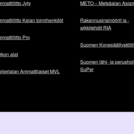
mattiliitto Jyty
METO – Metsäalan Asiant
mattiliitto Kelan toimihenkilöt
Rakennusinsinöörit ja -
arkkitehdit RIA
mattiliitto Pro
Suomen Konepäällystöliit
rkon alat
Suomen lähi- ja perushoita
SuPer
ijerialan Ammattilaiset MVL