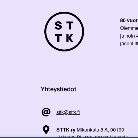
80 vuot
Olemme p
ja noin
jäsenli
Yhteystiedot
sttk@sttk.fi
STTK ry
Mikonkatu 8 A, 00100
Helsinki, PL 421, 00101 Helsinki