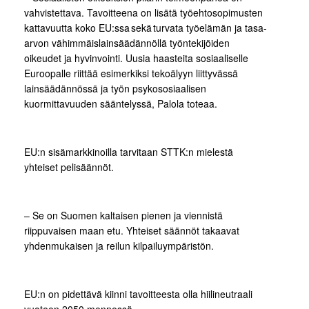
vahvistettava. Tavoitteena on lisätä työehtosopimusten
kattavuutta koko EU:ssa sekä turvata työelämän ja tasa-
arvon vähimmäislainsäädännöllä työntekijöiden
oikeudet ja hyvinvointi. Uusia haasteita sosiaaliselle
Euroopalle riittää esimerkiksi tekoälyyn liittyvässä
lainsäädännössä ja työn psykososiaalisen
kuormittavuuden sääntelyssä, Palola toteaa.
EU:n sisämarkkinoilla tarvitaan STTK:n mielestä
yhteiset pelisäännöt.
– Se on Suomen kaltaisen pienen ja viennistä
riippuvaisen maan etu. Yhteiset säännöt takaavat
yhdenmukaisen ja reilun kilpailuympäristön.
EU:n on pidettävä kiinni tavoitteesta olla hiilineutraali