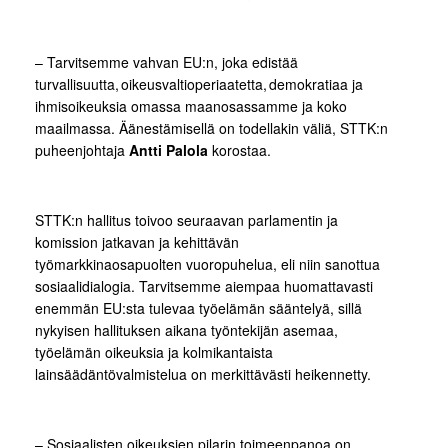
– Tarvitsemme vahvan EU:n, joka edistää
turvallisuutta, oikeusvaltioperiaatetta, demokratiaa ja
ihmisoikeuksia omassa maanosassamme ja koko
maailmassa. Äänestämisellä on todellakin väliä, STTK:n
puheenjohtaja
Antti Palola
korostaa.
STTK:n hallitus toivoo seuraavan parlamentin ja
komission jatkavan ja kehittävän
työmarkkinaosapuolten vuoropuhelua, eli niin sanottua
sosiaalidialogia. Tarvitsemme aiempaa huomattavasti
enemmän EU:sta tulevaa työelämän sääntelyä, sillä
nykyisen hallituksen aikana työntekijän asemaa,
työelämän oikeuksia ja kolmikantaista
lainsäädäntövalmistelua on merkittävästi heikennetty.
– Sosiaalisten oikeuksien pilarin toimeenpanoa on