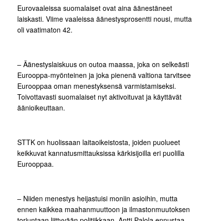
Eurovaaleissa suomalaiset ovat aina äänestäneet
laiskasti. Viime vaaleissa äänestysprosentti nousi, mutta
oli vaatimaton 42.
– Äänestyslaiskuus on outoa maassa, joka on selkeästi
Eurooppa-myönteinen ja joka pienenä valtiona tarvitsee
Eurooppaa oman menestyksensä varmistamiseksi.
Toivottavasti suomalaiset nyt aktivoituvat ja käyttävät
äänioikeuttaan.
STTK on huolissaan laitaoikeistosta, joiden puolueet
keikkuvat kannatusmittauksissa kärkisijoilla eri puolilla
Eurooppaa.
– Niiden menestys heijastuisi moniin asioihin, mutta
ennen kaikkea maahanmuuttoon ja ilmastonmuutoksen
torjuntaan liittyvään politiikkaan, Antti Palola ennustaa.