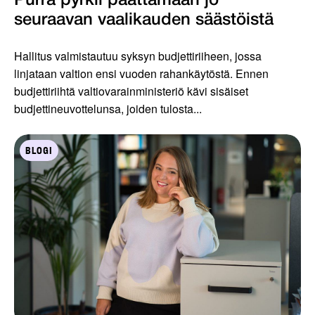
Purra pyrkii päättämään jo
seuraavan vaalikauden säästöistä
Hallitus valmistautuu syksyn budjettiriiheen, jossa
linjataan valtion ensi vuoden rahankäytöstä. Ennen
budjettiriihtä valtiovarainministeriö kävi sisäiset
budjettineuvottelunsa, joiden tulosta...
BLOGI