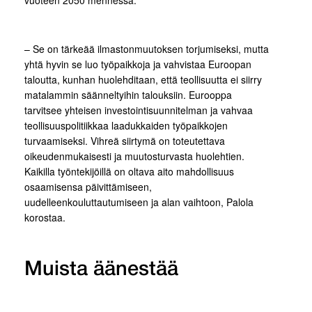
vuoteen 2050 mennessä.
– Se on tärkeää ilmastonmuutoksen torjumiseksi, mutta
yhtä hyvin se luo työpaikkoja ja vahvistaa Euroopan
taloutta, kunhan huolehditaan, että teollisuutta ei siirry
matalammin säänneltyihin talouksiin. Eurooppa
tarvitsee yhteisen investointisuunnitelman ja vahvaa
teollisuuspolitiikkaa laadukkaiden työpaikkojen
turvaamiseksi. Vihreä siirtymä on toteutettava
oikeudenmukaisesti ja muutosturvasta huolehtien.
Kaikilla työntekijöillä on oltava aito mahdollisuus
osaamisensa päivittämiseen,
uudelleenkouluttautumiseen ja alan vaihtoon, Palola
korostaa.
Muista äänestää