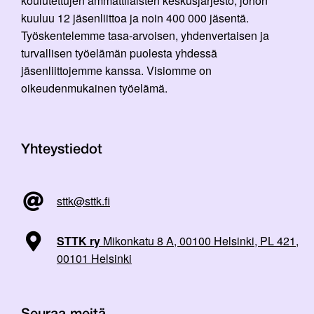
koulutettujen ammattilaisten keskusjärjestö, johon
kuuluu 12 jäsenliittoa ja noin 400 000 jäsentä.
Työskentelemme tasa-arvoisen, yhdenvertaisen ja
turvallisen työelämän puolesta yhdessä
jäsenliittojemme kanssa. Visiomme on
oikeudenmukainen työelämä.
Yhteystiedot
sttk@sttk.fi
STTK ry
Mikonkatu 8 A, 00100 Helsinki, PL 421,
00101 Helsinki