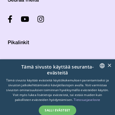
Seuraa meitä
Pikalinkit
Yhteystiedot
×
Tämä sivusto käyttää seuranta-
Laskutustiedot
evästeitä
STTK:n kuvapankki
FINNISH
Tietosuojaseloste
Tämä sivusto käyttää evästeitä käyttökokemuksen parantamiseksi ja
sivuston jatkokehittämiseksi kävijätilastojen avulla. Voit varmistaa
Turvallisemman tilan periaatteet
ENGLISH
sivuston ominaisuuksien toiminnan hyväksymällä evästeiden käytön.
Voit myös lukea lisätietoja evästeistä, tai estää muiden kuin
SWEDISH
pakollisten evästeiden hyödyntämisen.
Tietosuojaseloste
SALLI EVÄSTEET