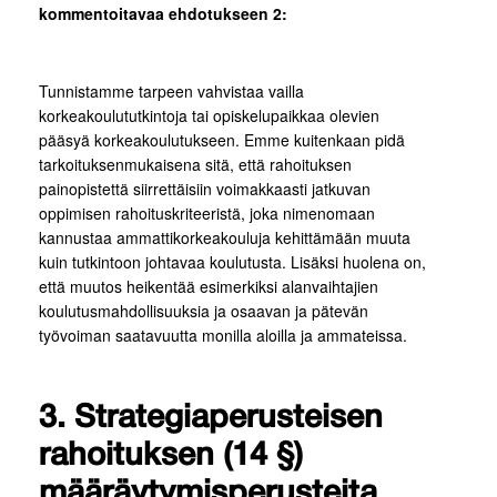
kommentoitavaa ehdotukseen 2:
Tunnistamme tarpeen vahvistaa vailla
korkeakoulututkintoja tai opiskelupaikkaa olevien
pääsyä korkeakoulutukseen. Emme kuitenkaan pidä
tarkoituksenmukaisena sitä, että rahoituksen
painopistettä siirrettäisiin voimakkaasti jatkuvan
oppimisen rahoituskriteeristä, joka nimenomaan
kannustaa ammattikorkeakouluja kehittämään muuta
kuin tutkintoon johtavaa koulutusta. Lisäksi huolena on,
että muutos heikentää esimerkiksi alanvaihtajien
koulutusmahdollisuuksia ja osaavan ja pätevän
työvoiman saatavuutta monilla aloilla ja ammateissa.
3. Strategiaperusteisen
rahoituksen (14 §)
määräytymisperusteita