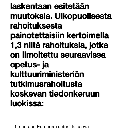
laskentaan esitetään
muutoksia. Ulkopuolisesta
rahoituksesta
painotettaisiin kertoimella
1,3 niitä rahoituksia, jotka
on ilmoitettu seuraavissa
opetus- ja
kulttuuriministeriön
tutkimusrahoitusta
koskevan tiedonkeruun
luokissa:
suoraan Euroopan unionilta tuleva