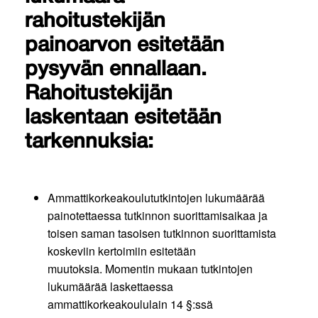
rahoitustekijän
painoarvon esitetään
pysyvän ennallaan.
Rahoitustekijän
laskentaan esitetään
tarkennuksia:
Ammattikorkeakoulututkintojen lukumäärää
painotettaessa tutkinnon suorittamisaikaa ja
toisen saman tasoisen tutkinnon suorittamista
koskeviin kertoimiin esitetään
muutoksia. Momentin mukaan tutkintojen
lukumäärää laskettaessa
ammattikorkeakoululain 14 §:ssä