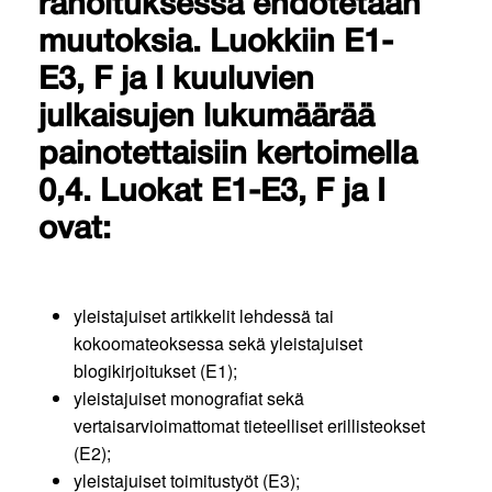
rahoituksessa ehdotetaan
muutoksia. Luokkiin E1-
E3, F ja I kuuluvien
julkaisujen lukumäärää
painotettaisiin kertoimella
0,4. Luokat E1-E3, F ja I
ovat:
yleistajuiset artikkelit lehdessä tai
kokoomateoksessa sekä yleistajuiset
blogikirjoitukset (E1);
yleistajuiset monografiat sekä
vertaisarvioimattomat tieteelliset erillisteokset
(E2);
yleistajuiset toimitustyöt (E3);