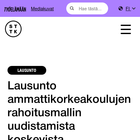
Mediakuvat
FI
LAUSUNTO
Lausunto
ammattikorkeakoulujen
rahoitusmallin
uudistamista