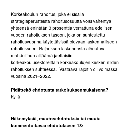
Korkeakoulun rahoitus, joka ei sisällä
strategiaperusteista rahoitusosuutta voisi vähentyä
yhteensä enintään 3 prosenttia verrattuna edellisen
vuoden rahoituksen tasoon, joka on suhteutettu
rahoitusvuonna käytettävissä olevaan laskennalliseen
rahoitukseen. Rajauksen laskennasta aiheutuva
mahdollinen alijäämä jaettaisiin
korkeakoulusektoreittain korkeakoulujen kesken niiden
rahoituksen suhteessa. Vastaava rajoitin oli voimassa
vuosina 2021–2022.
Pidättekö ehdotusta tarkoituksenmukaisena?
Kyllä
Näkemyksiä, muutosehdotuksia tai muuta
kommentoitavaa ehdotukseen 13: