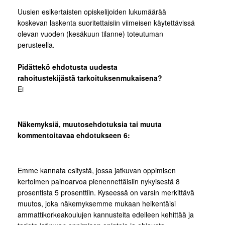
Uusien esikertaisten opiskelijoiden lukumäärää
koskevan laskenta suoritettaisiin viimeisen käytettävissä
olevan vuoden (kesäkuun tilanne) toteutuman
perusteella.
Pidättekö ehdotusta uudesta
rahoitustekijästä tarkoituksenmukaisena?
Ei
Näkemyksiä, muutosehdotuksia tai muuta
kommentoitavaa ehdotukseen 6:
Emme kannata esitystä, jossa jatkuvan oppimisen
kertoimen painoarvoa pienennettäisiin nykyisestä 8
prosentista 5 prosenttiin. Kyseessä on varsin merkittävä
muutos, joka näkemyksemme mukaan heikentäisi
ammattikorkeakoulujen kannusteita edelleen kehittää ja