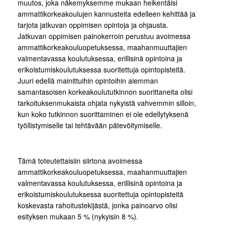
muutos, joka näkemyksemme mukaan heikentäisi
ammattikorkeakoulujen kannusteita edelleen kehittää ja
tarjota jatkuvan oppimisen opintoja ja ohjausta.
Jatkuvan oppimisen painokerroin perustuu avoimessa
ammattikorkeakouluopetuksessa, maahanmuuttajien
valmentavassa koulutuksessa, erillisinä opintoina ja
erikoistumiskoulutuksessa suoritettuja opintopisteitä.
Juuri edellä mainittuihin opintoihin aiemman
samantasoisen korkeakoulututkinnon suorittaneita olisi
tarkoituksenmukaista ohjata nykyistä vahvemmin silloin,
kun koko tutkinnon suorittaminen ei ole edellytyksenä
työllistymiselle tai tehtävään pätevöitymiselle.
Tämä toteutettaisiin siirtona avoimessa
ammattikorkeakouluopetuksessa, maahanmuuttajien
valmentavassa koulutuksessa, erillisinä opintoina ja
erikoistumiskoulutuksessa suoritettuja opintopisteitä
koskevasta rahoitustekijästä, jonka painoarvo olisi
esityksen mukaan 5 % (nykyisin 8 %).