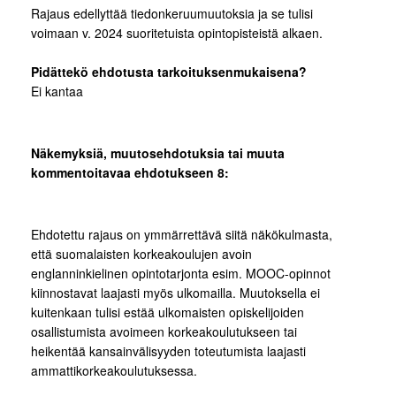
Rajaus edellyttää tiedonkeruumuutoksia ja se tulisi
voimaan v. 2024 suoritetuista opintopisteistä alkaen.
Pidättekö ehdotusta tarkoituksenmukaisena?
Ei kantaa
Näkemyksiä, muutosehdotuksia tai muuta
kommentoitavaa ehdotukseen 8:
Ehdotettu rajaus on ymmärrettävä siitä näkökulmasta,
että suomalaisten korkeakoulujen avoin
englanninkielinen opintotarjonta esim. MOOC-opinnot
kiinnostavat laajasti myös ulkomailla. Muutoksella ei
kuitenkaan tulisi estää ulkomaisten opiskelijoiden
osallistumista avoimeen korkeakoulutukseen tai
heikentää kansainvälisyyden toteutumista laajasti
ammattikorkeakoulutuksessa.