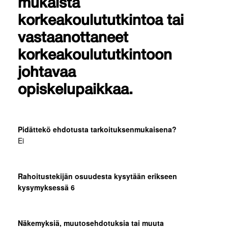
mukaista
korkeakoulututkintoa tai
vastaanottaneet
korkeakoulututkintoon
johtavaa
opiskelupaikkaa.
Pidättekö ehdotusta tarkoituksenmukaisena?
Ei
Rahoitustekijän osuudesta kysytään erikseen
kysymyksessä 6
Näkemyksiä, muutosehdotuksia tai muuta