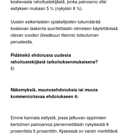
koskevasta rahoitustekijästä, jonka painoarvo olisi
esityksen mukaan 5 % (nykyisin 8 %).
Uusien esikertaisten opiskelijoiden lukumäärää
koskevan laskenta suoritettaisiin viimeisen käytettävissä
olevan vuoden (kesäkuun tilanne) toteutuman
perusteella.
Pidättekö ehdotusta uudesta
rahoitustekijästä tarkoituksenmukaisena?
Ei
Näkemyksiä, muutosehdotuksia tai muuta
kommentoitavaa ehdotukseen 6:
Emme kannata esitystä, jossa jatkuvan oppimisen
kertoimen painoarvoa pienennettäisiin nykyisestä 8
prosentista 5 prosenttiin. Kyseessä on varsin merkittävä