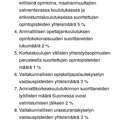
erillisinä opintoina, maahanmuuttajien
valmentavassa koulutuksessa ja
erikoistumiskoulutuksessa suoritettujen
opintopisteiden yhteismäärä 5 %
Ammatillisen opettajankoulutuksen
opintokokonaisuuden suorittaneiden
lukumäärä 2 %
Korkeakoulujen välisten yhteistyösopimusten
perusteella suoritettujen opintopisteiden
määrä 1 %
Valtakunnallisen opiskelijapalautekyselyn
vastauspisteiden yhteismäärä 3 %
Ammattikorkeakoulututkinnon suorittaneiden
työllisten määrä Suomessa vuosi
valmistumisen jälkeen 2 %
Valtakunnallisen uraseurantakyselyn
vastauspisteiden yhteismäärä 3 %