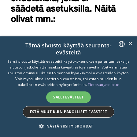
säädetä asetuksilla. Näitä
olivat mm.:
×
Yliopisto- ja ammattikorkeakoululait
Tämä sivusto käyttää seuranta-
mahdollistavat sen, että OKM voi myöntää
evästeitä
korkeakouluille myös tuloksellisuusrahoitusta
FINNISH
Tämä sivusto käyttää evästeitä käyttökokemuksen parantamiseksi ja
korkeakoulun tuloksellisen toiminnan
sivuston jatkokehittämiseksi kävijätilastojen avulla. Voit varmistaa
ENGLISH
sivuston ominaisuuksien toiminnan hyväksymällä evästeiden käytön.
perusteella. Työryhmä ehdotti, että
Voit myös lukea lisätietoja evästeistä, tai estää muiden kuin
laskennallisen rahoitusmallin ulkopuolella
SWEDISH
pakollisten evästeiden hyödyntämisen.
Tietosuojaseloste
otettaisiin käyttöön korkeakoulujen kesken
kohdennettava erillinen kannustepalkkio
SALLI EVÄSTEET
vaikeammin mitattavien toimien kohdalle
(esimerkiksi työ- ja opiskeluhyvinvointi,
ESTÄ MUUT KUIN PAKOLLISET EVÄSTEET
johtaminen, sidosryhmäyhteistyö).
NÄYTÄ YKSITYISKOHDAT
Kannustepalkkiota ei välttämättä
kohdennettaisi joka vuosi. Tarkasteltavat