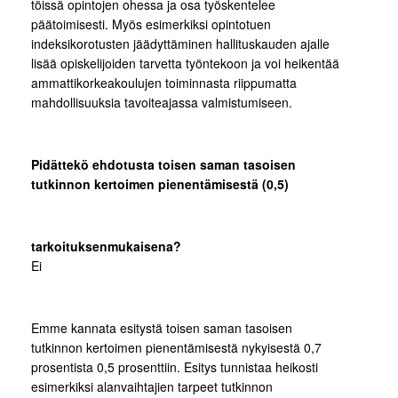
töissä opintojen ohessa ja osa työskentelee
päätoimisesti. Myös esimerkiksi opintotuen
indeksikorotusten jäädyttäminen hallituskauden ajalle
lisää opiskelijoiden tarvetta työntekoon ja voi heikentää
ammattikorkeakoulujen toiminnasta riippumatta
mahdollisuuksia tavoiteajassa valmistumiseen.
Pidättekö ehdotusta toisen saman tasoisen
tutkinnon kertoimen pienentämisestä (0,5)
tarkoituksenmukaisena?
Ei
Emme kannata esitystä toisen saman tasoisen
tutkinnon kertoimen pienentämisestä nykyisestä 0,7
prosentista 0,5 prosenttiin. Esitys tunnistaa heikosti
esimerkiksi alanvaihtajien tarpeet tutkinnon