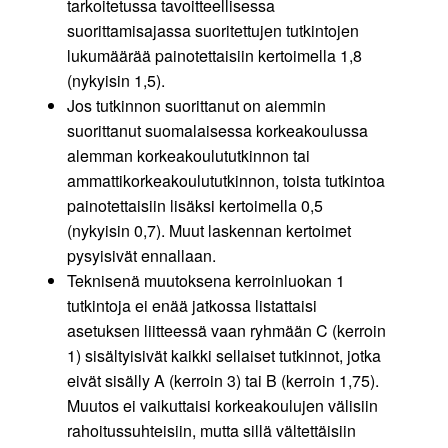
tarkoitetussa tavoitteellisessa
suorittamisajassa suoritettujen tutkintojen
lukumäärää painotettaisiin kertoimella 1,8
(nykyisin 1,5).
Jos tutkinnon suorittanut on aiemmin
suorittanut suomalaisessa korkeakoulussa
alemman korkeakoulututkinnon tai
ammattikorkeakoulututkinnon, toista tutkintoa
painotettaisiin lisäksi kertoimella 0,5
(nykyisin 0,7). Muut laskennan kertoimet
pysyisivät ennallaan.
Teknisenä muutoksena kerroinluokan 1
tutkintoja ei enää jatkossa listattaisi
asetuksen liitteessä vaan ryhmään C (kerroin
1) sisältyisivät kaikki sellaiset tutkinnot, jotka
eivät sisälly A (kerroin 3) tai B (kerroin 1,75).
Muutos ei vaikuttaisi korkeakoulujen välisiin
rahoitussuhteisiin, mutta sillä vältettäisiin