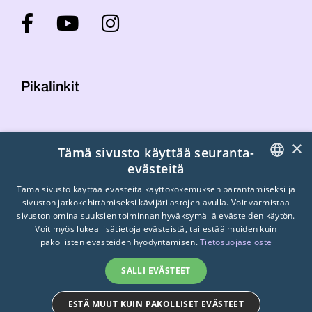
Pikalinkit
Yhteystiedot
×
Tämä sivusto käyttää seuranta-
Laskutustiedot
evästeitä
STTK:n kuvapankki
FINNISH
Tietosuojaseloste
Tämä sivusto käyttää evästeitä käyttökokemuksen parantamiseksi ja
sivuston jatkokehittämiseksi kävijätilastojen avulla. Voit varmistaa
Turvallisemman tilan periaatteet
ENGLISH
sivuston ominaisuuksien toiminnan hyväksymällä evästeiden käytön.
Voit myös lukea lisätietoja evästeistä, tai estää muiden kuin
SWEDISH
pakollisten evästeiden hyödyntämisen.
Tietosuojaseloste
SALLI EVÄSTEET
ESTÄ MUUT KUIN PAKOLLISET EVÄSTEET
© 2026
STTK.
Made with ❤ by
Avoin.Systems