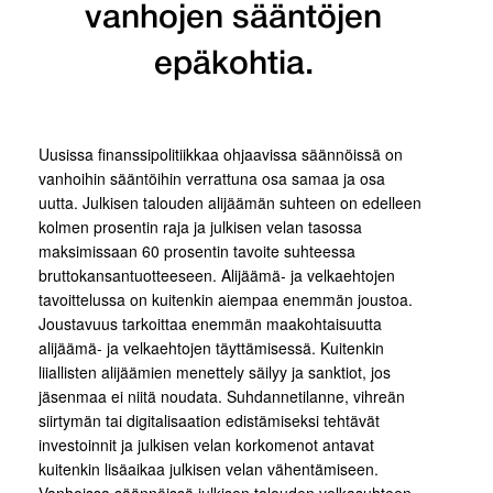
vanhojen sääntöjen
epäkohtia.
Uusissa finanssipolitiikkaa ohjaavissa säännöissä on
vanhoihin sääntöihin verrattuna osa samaa ja osa
uutta. Julkisen talouden alijäämän suhteen on edelleen
kolmen prosentin raja ja julkisen velan tasossa
maksimissaan 60 prosentin tavoite suhteessa
bruttokansantuotteeseen. Alijäämä- ja velkaehtojen
tavoittelussa on kuitenkin aiempaa enemmän joustoa.
Joustavuus tarkoittaa enemmän maakohtaisuutta
alijäämä- ja velkaehtojen täyttämisessä. Kuitenkin
liiallisten alijäämien menettely säilyy ja sanktiot, jos
jäsenmaa ei niitä noudata. Suhdannetilanne, vihreän
siirtymän tai digitalisaation edistämiseksi tehtävät
investoinnit ja julkisen velan korkomenot antavat
kuitenkin lisäaikaa julkisen velan vähentämiseen.
Vanhoissa säännöissä julkisen talouden velkasuhteen