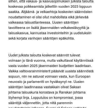
siihen, että vakaus- ja kasvusopimuksen julkista taloutta
koskevaa poikkeamista jatkettiin vuoden 2023 loppuun
saakka. Alijäämä- ja velkaehtoja koskevien säännösten
noudattaminen ei olisi ollut mahdollista eikä järkevää
vaikeassa taloustilanteessa. Uusien sääntöjen
tavoitteena on lisätä jäsenmaiden velkakestävyyttä ja
talouskasvua, kannustaa investointeihin ja uudistuksiin
sekä korjata vanhojen sääntöjen epäkohtia.
Uudet julkista taloutta koskevat säännöt tulevat
voimaan jo tänä vuonna, mutta vaikuttavat käytännössä
vasta vuoden 2025 jäsenmaiden budjettien laadintaan.
Vaikka valtiovarainministerit pääsivät uusista säännöistä
sopuun, niin ne astuvat voimaan vasta, kun Euroopan
neuvosto ja parlamentti on hyväksynyt ne. Uusien
sääntöjen laadinnassa vastakkain olivat Saksan
johtama talouskuria korostava ja Ranskan johtama
löyhempi linja. Lopputulos on kompromissi, jossa
sääntöjä väljennettiin, jotta niitä paremmin
noudatettaisiin jatkossa. Suomi oli Saksan vetämän