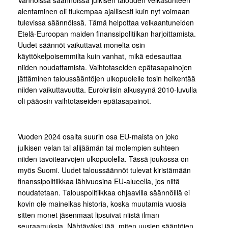
alentaminen oli tiukempaa ajallisesti kuin nyt voimaan
tulevissa säännöissä. Tämä helpottaa velkaantuneiden
Etelä-Euroopan maiden finanssipolitiikan harjoittamista.
Uudet säännöt vaikuttavat monelta osin
käyttökelpoisemmilta kuin vanhat, mikä edesauttaa
niiden noudattamista. Vaihtotaseiden epätasapainojen
jättäminen taloussääntöjen ulkopuolelle tosin heikentää
niiden vaikuttavuutta. Eurokriisin alkusyynä 2010-luvulla
oli pääosin vaihtotaseiden epätasapainot.
Vuoden 2024 osalta suurin osa EU-maista on joko
julkisen velan tai alijäämän tai molempien suhteen
niiden tavoitearvojen ulkopuolella. Tässä joukossa on
myös Suomi. Uudet taloussäännöt tulevat kiristämään
finanssipolitiikkaa lähivuosina EU-alueella, jos niitä
noudatetaan. Talouspolitiikkaa ohjaavilla säännöillä ei
kovin ole maineikas historia, koska muutamia vuosia
sitten monet jäsenmaat lipsuivat niistä ilman
seuraamuksia. Nähtäväksi jää, miten uusien sääntöjen