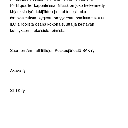
PP18quarter kappaleissa. Niissä on joko heikennetty
kirjauksia työntekijöiden ja muiden ryhmien
ihmisoikeuksia, syrjimättömyydestä, osallistamista tai
ILO:a roolista osana kokonaisuutta ja kestävän
kehityksen mukaisista toimista.
Suomen Ammattiliittojen Keskusjärjestö SAK ry
Akava ry
STTK ry