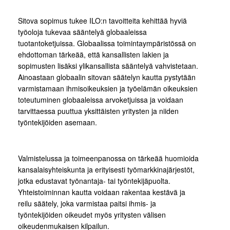
Sitova sopimus tukee ILO:n tavoitteita kehittää hyviä
työoloja tukevaa sääntelyä globaaleissa
tuotantoketjuissa. Globaalissa toimintaympäristössä on
ehdottoman tärkeää, että kansallisten lakien ja
sopimusten lisäksi ylikansallista sääntelyä vahvistetaan.
Ainoastaan globaalin sitovan säätelyn kautta pystytään
varmistamaan ihmisoikeuksien ja työelämän oikeuksien
toteutuminen globaaleissa arvoketjuissa ja voidaan
tarvittaessa puuttua yksittäisten yritysten ja niiden
työntekijöiden asemaan.
Valmistelussa ja toimeenpanossa on tärkeää huomioida
kansalaisyhteiskunta ja erityisesti työmarkkinajärjestöt,
jotka edustavat työnantaja- tai työntekijäpuolta.
Yhteistoiminnan kautta voidaan rakentaa kestävä ja
reilu säätely, joka varmistaa paitsi ihmis- ja
työntekijöiden oikeudet myös yritysten välisen
oikeudenmukaisen kilpailun.