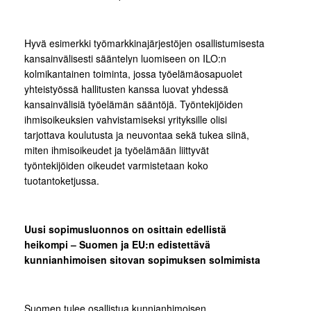
Hyvä esimerkki työmarkkinajärjestöjen osallistumisesta
kansainvälisesti sääntelyn luomiseen on ILO:n
kolmikantainen toiminta, jossa työelämäosapuolet
yhteistyössä hallitusten kanssa luovat yhdessä
kansainvälisiä työelämän sääntöjä. Työntekijöiden
ihmisoikeuksien vahvistamiseksi yrityksille olisi
tarjottava koulutusta ja neuvontaa sekä tukea siinä,
miten ihmisoikeudet ja työelämään liittyvät
työntekijöiden oikeudet varmistetaan koko
tuotantoketjussa.
Uusi sopimusluonnos on osittain edellistä
heikompi – Suomen ja EU:n edistettävä
kunnianhimoisen sitovan sopimuksen solmimista
Suomen tulee osallistua kunnianhimoisen