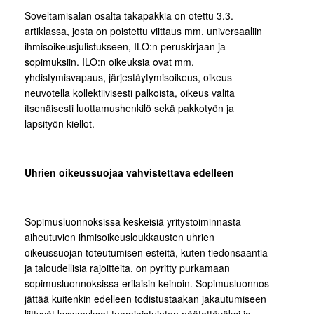
Soveltamisalan osalta takapakkia on otettu 3.3.
artiklassa, josta on poistettu viittaus mm. universaaliin
ihmisoikeusjulistukseen, ILO:n peruskirjaan ja
sopimuksiin. ILO:n oikeuksia ovat mm.
yhdistymisvapaus, järjestäytymisoikeus, oikeus
neuvotella kollektiivisesti palkoista, oikeus valita
itsenäisesti luottamushenkilö sekä pakkotyön ja
lapsityön kiellot.
Uhrien oikeussuojaa vahvistettava edelleen
Sopimusluonnoksissa keskeisiä yritystoiminnasta
aiheutuvien ihmisoikeusloukkausten uhrien
oikeussuojan toteutumisen esteitä, kuten tiedonsaantia
ja taloudellisia rajoitteita, on pyritty purkamaan
sopimusluonnoksissa erilaisin keinoin. Sopimusluonnos
jättää kuitenkin edelleen todistustaakan jakautumiseen