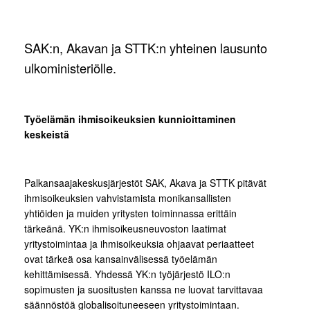
SAK:n, Akavan ja STTK:n yhteinen lausunto
ulkoministeriölle.
Työelämän ihmisoikeuksien kunnioittaminen
keskeistä
Palkansaajakeskusjärjestöt SAK, Akava ja STTK pitävät
ihmisoikeuksien vahvistamista monikansallisten
yhtiöiden ja muiden yritysten toiminnassa erittäin
tärkeänä. YK:n ihmisoikeusneuvoston laatimat
yritystoimintaa ja ihmisoikeuksia ohjaavat periaatteet
ovat tärkeä osa kansainvälisessä työelämän
kehittämisessä. Yhdessä YK:n työjärjestö ILO:n
sopimusten ja suositusten kanssa ne luovat tarvittavaa
säännöstöä globalisoituneeseen yritystoimintaan.