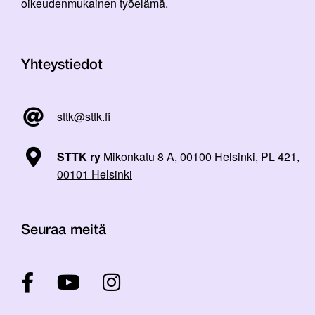
oikeudenmukainen työelämä.
Yhteystiedot
sttk@sttk.fi
STTK ry
Mikonkatu 8 A, 00100 Helsinki, PL 421,
00101 Helsinki
Seuraa meitä