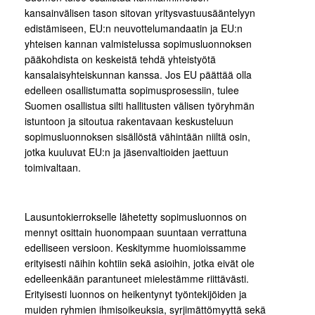
kansainvälisen tason sitovan yritysvastuusääntelyyn
edistämiseen, EU:n neuvottelumandaatin ja EU:n
yhteisen kannan valmistelussa sopimusluonnoksen
pääkohdista on keskeistä tehdä yhteistyötä
kansalaisyhteiskunnan kanssa. Jos EU päättää olla
edelleen osallistumatta sopimusprosessiin, tulee
Suomen osallistua silti hallitusten välisen työryhmän
istuntoon ja sitoutua rakentavaan keskusteluun
sopimusluonnoksen sisällöstä vähintään niiltä osin,
jotka kuuluvat EU:n ja jäsenvaltioiden jaettuun
toimivaltaan.
Lausuntokierrokselle lähetetty sopimusluonnos on
mennyt osittain huonompaan suuntaan verrattuna
edelliseen versioon. Keskitymme huomioissamme
erityisesti näihin kohtiin sekä asioihin, jotka eivät ole
edelleenkään parantuneet mielestämme riittävästi.
Erityisesti luonnos on heikentynyt
työntekijöiden ja
muiden ryhmien ihmisoikeuksia, syrjimättömyyttä sekä