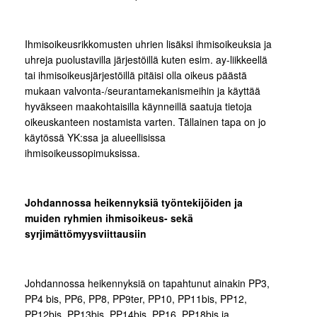
Ihmisoikeusrikkomusten uhrien lisäksi ihmisoikeuksia ja
uhreja puolustavilla järjestöillä kuten esim. ay-liikkeellä
tai ihmisoikeusjärjestöillä pitäisi olla oikeus päästä
mukaan valvonta-/seurantamekanismeihin ja käyttää
hyväkseen maakohtaisilla käynneillä saatuja tietoja
oikeuskanteen nostamista varten. Tällainen tapa on jo
käytössä YK:ssa ja alueellisissa
ihmisoikeussopimuksissa.
Johdannossa heikennyksiä työntekijöiden ja
muiden ryhmien ihmisoikeus- sekä
syrjimättömyysviittausiin
Johdannossa heikennyksiä on tapahtunut ainakin PP3,
PP4 bis, PP6, PP8, PP9ter, PP10, PP11bis, PP12,
PP12bis, PP13bis, PP14bis, PP16, PP18bis ja