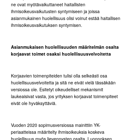
ne ovat myötävaikuttaneet haitallisten
ihmisoikeusvaikutusten syntymiseen ja joissa
asianmukainen huolellisuus olisi voinut estää haitallisen
ihmisoikeusvaikutuksen syntymisen.
Asianmukaisen huolellisuuden määritelmän osalta
korjaavat toimet osaksi huolellisuusvelvoitetta
Korjaavien toimenpiteiden tulisi olla selkeästi osa
huolellisuusvelvoitetta ja sitä ne eivät vielä tässäkään
versiossa ole. Esitetyt oikeudelliset mekanismit
laukeaisivat vasta, jos yrityksen korjaavat toimenpiteet
eivät ole hyväksyttäviä.
Vuoden 2020 sopimusversiossa mainittiin YK-
periaatteissa määritelty ihmisoikeuksia koskeva
huolellisuus myös lievennysten osalta. Luonnoksen