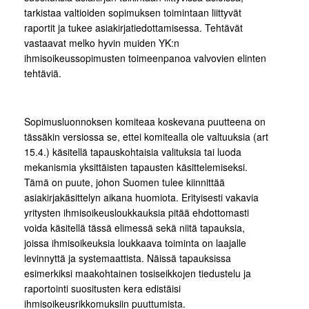
tarkistaa valtioiden sopimuksen toimintaan liittyvät
raportit ja tukee asiakirjatiedottamisessa. Tehtävät
vastaavat melko hyvin muiden YK:n
ihmisoikeussopimusten toimeenpanoa valvovien elinten
tehtäviä.
Sopimusluonnoksen komiteaa koskevana puutteena on
tässäkin versiossa se, ettei komitealla ole valtuuksia (art
15.4.) käsitellä tapauskohtaisia valituksia tai luoda
mekanismia yksittäisten tapausten käsittelemiseksi.
Tämä on puute, johon Suomen tulee kiinnittää
asiakirjakäsittelyn aikana huomiota. Erityisesti vakavia
yritysten ihmisoikeusloukkauksia pitää ehdottomasti
voida käsitellä tässä elimessä sekä niitä tapauksia,
joissa ihmisoikeuksia loukkaava toiminta on laajalle
levinnyttä ja systemaattista. Näissä tapauksissa
esimerkiksi maakohtainen tosiseikkojen tiedustelu ja
raportointi suositusten kera edistäisi
ihmisoikeusrikkomuksiin puuttumista.