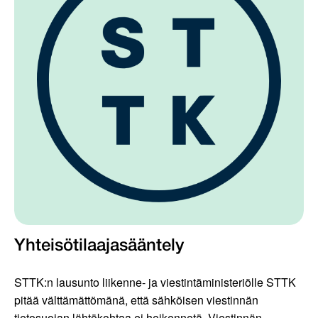
Yhteisötilaajasääntely
STTK:n lausunto liikenne- ja viestintäministeriölle STTK
pitää välttämättömänä, että sähköisen viestinnän
tietosuojan lähtökohtaa ei heikennetä. Viestinnän