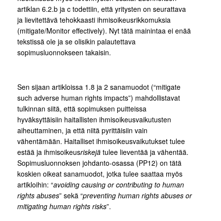
artiklan 6.2.b ja c todettiin, että yritysten on seurattava
ja lievitettävä tehokkaasti ihmisoikeusrikkomuksia
(mitigate/Monitor effectively). Nyt tätä mainintaa ei enää
tekstissä ole ja se olisikin palautettava
sopimusluonnokseen takaisin.
Sen sijaan artikloissa 1.8 ja 2 sanamuodot (“mitigate
such adverse human rights impacts”) mahdollistavat
tulkinnan siitä, että sopimuksen puitteissa
hyväksyttäisiin haitallisten ihmisoikeusvaikutusten
aiheuttaminen, ja että niitä pyrittäisiin vain
vähentämään. Haitalliset ihmisoikeusvaikutukset tulee
estää ja ihmisoikeus
riskejä
tulee lieventää ja vähentää.
Sopimusluonnoksen johdanto-osassa (PP12) on tätä
koskien oikeat sanamuodot, jotka tulee saattaa myös
artikloihin: “
avoiding causing or contributing to human
rights abuses
” sekä “
preventing human rights abuses or
mitigating human rights risks
”.