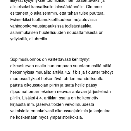
liittyvät kysymykset tuomioistuinten päätettäväksi ja
alisteiseksi kansalliselle lainsäädännölle. Olemme
esittäneet jo aikaisemmin, että tähän tulee puuttua.
Esimerkiksi tuottamuksellisuuteen nojautuvissa
vahingonkorvaustapauksissa todistustaakka
asianmukaisen huolellisuuden noudattamisesta on
yrityksillä, ei uhreilla.
Sopimusluonnos on valitettavasti kehittynyt
oikeusturvan osalta huonompaan suuntaan esittämällä
heikennyksiä muualla: artikla 4.2. f bis ja f quater tehdyt
muutosesitykset heikentävät uhrien mahdollisuutta
päästä oikeussuojan piiriin ja taata heille pääsy
riippumattoman teknisen neuvoa-antavan järjestelmän
piiriin. Lisäksi 4.4. artiklan osalta on heikennetty
kirjausta mm. jäsenvaltioiden velvollisuudesta
valmistella ennakoivasti oikeussuojatoimia ja laajentaa
ne koskemaan myös ympäristörikoksia.