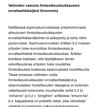
Valtioiden vastuita ihmisoikeusloukkausten
ennaltaehkäisijänä lievennetty
Edellisessä sopimusluonnoksessa yritystoiminnasta
aiheutuvien ihmisoikeusloukkausten
ennaltaehkäiseviäkohtia oli selkeytetty ja tehty niihin
parannuksia. Sopimusluonnoksen artiklan 6.2 mukaan
yritysten tulee kunnioittaa ihmisoikeuksia ja
ennaltaehkäistä ihmisoikeusloukkauksia. Artiklan
kohdissa todetaan, että täyttääkseen tämän
velvollisuutensa yritysten tulee noudattaa
ihmisoikeuksia koskevaa asianmukaista huolellisuutta.
Tässä versiossa valtioiden roolia
ihmisoikeusloukkausten ennaltaehkäisijänä ja
asianmukaisen huolellisuuden takaajana on kuitenkin
valitettavasti loivennettu muuttamalla verbit 6.2 b)
”enhance” ja 6.2 c ”streghten” artikloissa ”ensure:ksi”.
6.4. kappaleesta on poistettu teksti, joka velvoittaisi
yrityksiä huomioimaan vaikutusarvioinneissaan