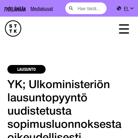
Mediakuvat
FI
LAUSUNTO
YK; Ulkoministeriön
lausuntopyyntö
uudistetusta
sopimusluonnoksesta