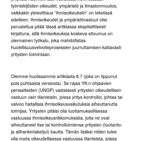
työntekijöiden oikeudet, ympäristö ja ilmastonmuutos,
vaikkakin yleisviittaus ”ihmisoikeuksiin” on tekstissä
edelleen. Ihmisoikeudet ja ympäristövastuut olisi
perusteltua pitää tässä artiklassa eksplisiittisesti
kirjattuna, sillä ihmisoikeuksia koskeva sitoumus on
olennainen työkalu, joka mahdollistaa
huolellisuusvelvoiteprosessien juurruttamisen kattavasti
yritysten toimintaan.
Olemme huolissamme artiklasta 8.7 (joka on tippunut
pois puhtaasta versiosta). Se rajaa YK:n ohjaavien
periaatteiden (UNGP) vastaisesti yritysten oikeudellisen
vastuun vain tilanteisiin, joissa yritys kontrolloi, johtaa tai
valvoo haitallisia ihmisoikeusvaikutuksia aiheuttanutta
toimijaa. Yritysten pitäisi olla tuottamuksellisessa
vastuussa ihmisoikeusrikkomuksista, joita ne ovat
aiheuttaneet itse tai kontrolloimiensa yritysten (tuotanto-
ja alihankintaketjut) kautta. Tämän lisäksi niiden tulee
olla myös oikeudellisessa vastuussa tilanteista, joissa