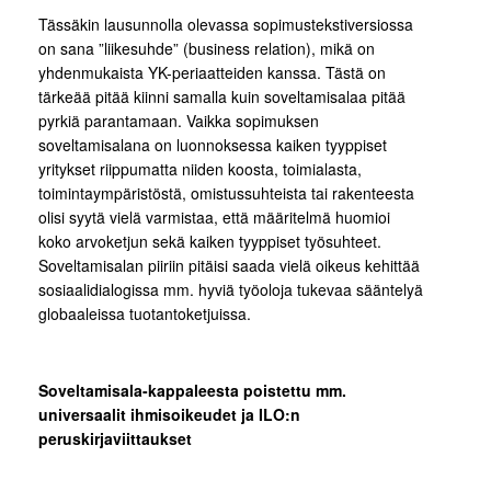
Tässäkin lausunnolla olevassa sopimustekstiversiossa
on sana ”liikesuhde” (business relation), mikä on
yhdenmukaista YK-periaatteiden kanssa. Tästä on
tärkeää pitää kiinni samalla kuin soveltamisalaa pitää
pyrkiä parantamaan. Vaikka sopimuksen
soveltamisalana on luonnoksessa kaiken tyyppiset
yritykset riippumatta niiden koosta, toimialasta,
toimintaympäristöstä, omistussuhteista tai rakenteesta
olisi syytä vielä varmistaa, että määritelmä huomioi
koko arvoketjun sekä kaiken tyyppiset työsuhteet.
Soveltamisalan piiriin pitäisi saada vielä oikeus kehittää
sosiaalidialogissa mm. hyviä työoloja tukevaa sääntelyä
globaaleissa tuotantoketjuissa.
Soveltamisala-kappaleesta poistettu mm.
universaalit ihmisoikeudet ja ILO:n
peruskirjaviittaukset