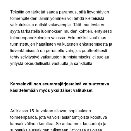
Tekstiin on tärkeää saada parannus, sillä lieventävien
toimenpiteiden laiminlyöminen voi tehdä kielteisistä
vaikutuksista entistä vakavampia. Tätä muutosta on
syytä tarkastella luonnoksen muiden kohtien, erityisesti
toimeenpanokeinojen valossa. Esimerkiksi vaatimus
tunnistettujen haitallisten vaikutusten ehkäisemisestä ja
lieventämisestä on perusteltu vain, jos puutteellisesti
tehty selvitystyö vaikutusten tunnistamiseksi ei suojaa
yritystä oikeudelliselta vastuulta ja sanktioilta.
Kansainvälinen seurantajärjestelmä valtuutettava
käsittelemään myös yksittäiset valitukset
Artiklassa 15. kuvataan sitovan sopimuksen
toimeenpanoa, jota valvoisi asiantuntijoista koostuva
kansainvälinen komitea. Se antaa mm. lausuntoja ja
suosituksia asiakirjan tulkintaan liittyvissä asioissa,