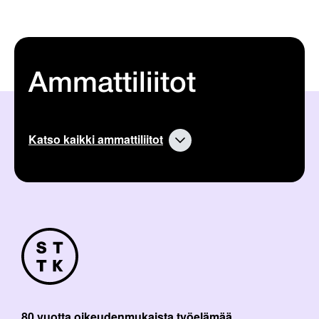
Ammattiliitot
Katso kaikki ammattiliitot
80 vuotta oikeudenmukaista työelämää