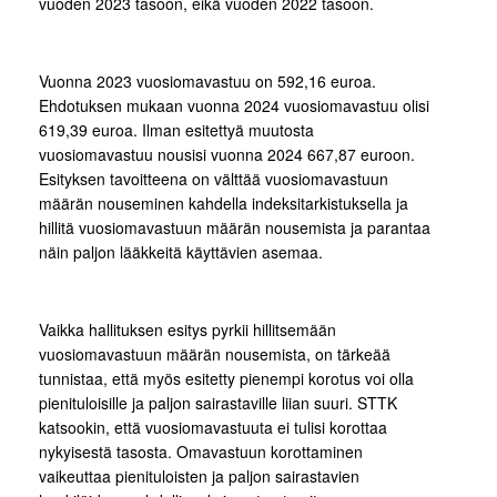
vuoden 2023 tasoon, eikä vuoden 2022 tasoon.
Vuonna 2023 vuosiomavastuu on 592,16 euroa.
Ehdotuksen mukaan vuonna 2024 vuosiomavastuu olisi
619,39 euroa. Ilman esitettyä muutosta
vuosiomavastuu nousisi vuonna 2024 667,87 euroon.
Esityksen tavoitteena on välttää vuosiomavastuun
määrän nouseminen kahdella indeksitarkistuksella ja
hillitä vuosiomavastuun määrän nousemista ja parantaa
näin paljon lääkkeitä käyttävien asemaa.
Vaikka hallituksen esitys pyrkii hillitsemään
vuosiomavastuun määrän nousemista, on tärkeää
tunnistaa, että myös esitetty pienempi korotus voi olla
pienituloisille ja paljon sairastaville liian suuri. STTK
katsookin, että vuosiomavastuuta ei tulisi korottaa
nykyisestä tasosta. Omavastuun korottaminen
vaikeuttaa pienituloisten ja paljon sairastavien