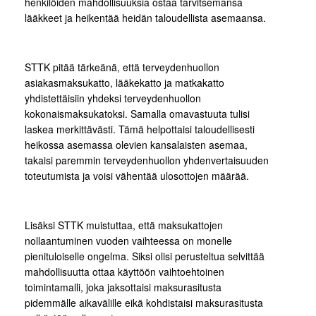
henkilöiden mahdollisuuksia ostaa tarvitsemansa
lääkkeet ja heikentää heidän taloudellista asemaansa.
STTK pitää tärkeänä, että terveydenhuollon
asiakasmaksukatto, lääkekatto ja matkakatto
yhdistettäisiin yhdeksi terveydenhuollon
kokonaismaksukatoksi. Samalla omavastuuta tulisi
laskea merkittävästi. Tämä helpottaisi taloudellisesti
heikossa asemassa olevien kansalaisten asemaa,
takaisi paremmin terveydenhuollon yhdenvertaisuuden
toteutumista ja voisi vähentää ulosottojen määrää.
Lisäksi STTK muistuttaa, että maksukattojen
nollaantuminen vuoden vaihteessa on monelle
pienituloiselle ongelma. Siksi olisi perusteltua selvittää
mahdollisuutta ottaa käyttöön vaihtoehtoinen
toimintamalli, joka jaksottaisi maksurasitusta
pidemmälle aikavälille eikä kohdistaisi maksurasitusta