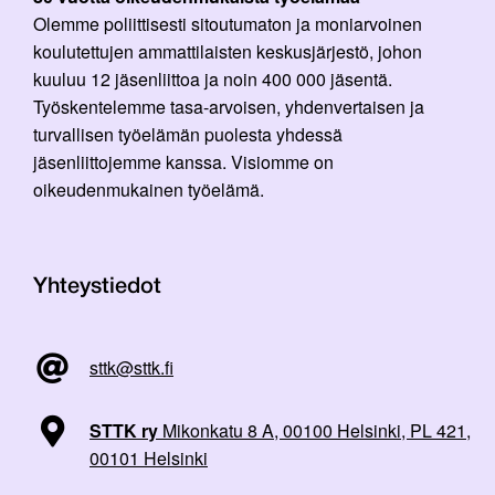
Olemme poliittisesti sitoutumaton ja moniarvoinen
koulutettujen ammattilaisten keskusjärjestö, johon
kuuluu 12 jäsenliittoa ja noin 400 000 jäsentä.
Työskentelemme tasa-arvoisen, yhdenvertaisen ja
turvallisen työelämän puolesta yhdessä
jäsenliittojemme kanssa. Visiomme on
oikeudenmukainen työelämä.
Yhteystiedot
sttk@sttk.fi
STTK ry
Mikonkatu 8 A, 00100 Helsinki, PL 421,
00101 Helsinki