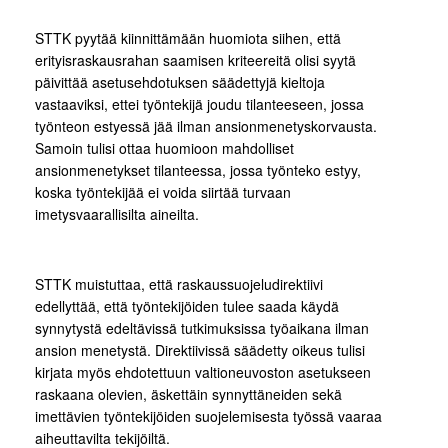
STTK pyytää kiinnittämään huomiota siihen, että
erityisraskausrahan saamisen kriteereitä olisi syytä
päivittää asetusehdotuksen säädettyjä kieltoja
vastaaviksi, ettei työntekijä joudu tilanteeseen, jossa
työnteon estyessä jää ilman ansionmenetyskorvausta.
Samoin tulisi ottaa huomioon mahdolliset
ansionmenetykset tilanteessa, jossa työnteko estyy,
koska työntekijää ei voida siirtää turvaan
imetysvaarallisilta aineilta.
STTK muistuttaa, että raskaussuojeludirektiivi
edellyttää, että työntekijöiden tulee saada käydä
synnytystä edeltävissä tutkimuksissa työaikana ilman
ansion menetystä. Direktiivissä säädetty oikeus tulisi
kirjata myös ehdotettuun valtioneuvoston asetukseen
raskaana olevien, äskettäin synnyttäneiden sekä
imettävien työntekijöiden suojelemisesta työssä vaaraa
aiheuttavilta tekijöiltä.