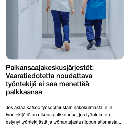
Palkansaajakeskus­järjestöt:
Vaaratiedotetta noudattava
työntekijä ei saa menettää
palkkaansa
Jos asiaa katsoo työsopimuslain näkökulmasta, niin
työntekijällä on oikeus palkkaansa, jos työnteko on
estynyt työntekijästä ja työnantajasta riippumattomasta...