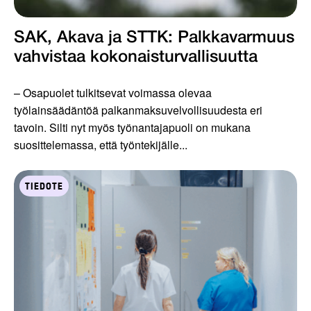
SAK, Akava ja STTK: Palkkavarmuus
vahvistaa kokonais­turvallisuutta
– Osapuolet tulkitsevat voimassa olevaa
työlainsäädäntöä palkanmaksuvelvollisuudesta eri
tavoin. Silti nyt myös työnantajapuoli on mukana
suosittelemassa, että työntekijälle...
TIEDOTE