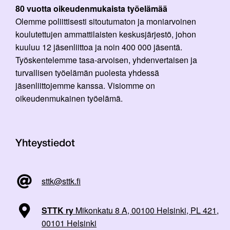
80 vuotta oikeudenmukaista työelämää
Olemme poliittisesti sitoutumaton ja moniarvoinen
koulutettujen ammattilaisten keskusjärjestö, johon
kuuluu 12 jäsenliittoa ja noin 400 000 jäsentä.
Työskentelemme tasa-arvoisen, yhdenvertaisen ja
turvallisen työelämän puolesta yhdessä
jäsenliittojemme kanssa. Visiomme on
oikeudenmukainen työelämä.
Yhteystiedot
sttk@sttk.fi
STTK ry
Mikonkatu 8 A, 00100 Helsinki, PL 421,
00101 Helsinki