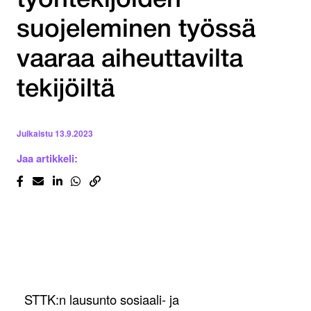
työntekijöiden
suojeleminen työssä
vaaraa aiheuttavilta
tekijöiltä
Julkaistu
13.9.2023
Jaa artikkeli:
STTK:n lausunto sosiaali- ja