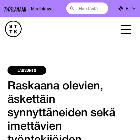
Mediakuvat
FI
LAUSUNTO
Raskaana olevien,
äskettäin
synnyttäneiden sekä
imettävien