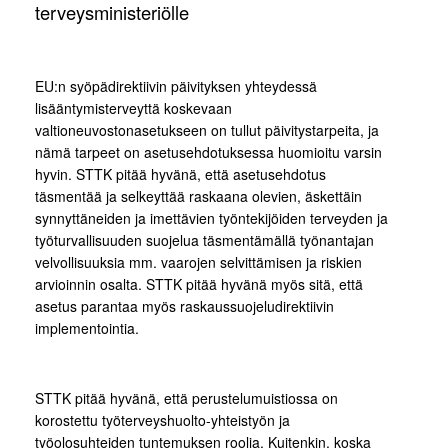
terveysministeriölle
EU:n syöpädirektiivin päivityksen yhteydessä
lisääntymisterveyttä koskevaan
valtioneuvostonasetukseen on tullut päivitystarpeita, ja
nämä tarpeet on asetusehdotuksessa huomioitu varsin
hyvin. STTK pitää hyvänä, että asetusehdotus
täsmentää ja selkeyttää raskaana olevien, äskettäin
synnyttäneiden ja imettävien työntekijöiden terveyden ja
työturvallisuuden suojelua täsmentämällä työnantajan
velvollisuuksia mm. vaarojen selvittämisen ja riskien
arvioinnin osalta. STTK pitää hyvänä myös sitä, että
asetus parantaa myös raskaussuojeludirektiivin
implementointia.
STTK pitää hyvänä, että perustelumuistiossa on
korostettu työterveyshuolto-yhteistyön ja
työolosuhteiden tuntemuksen roolia. Kuitenkin, koska