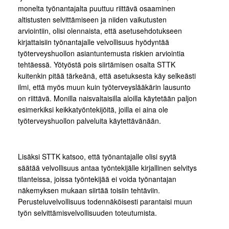
monelta työnantajalta puuttuu riittävä osaaminen
altistusten selvittämiseen ja niiden vaikutusten
arviointiin, olisi olennaista, että asetusehdotukseen
kirjattaisiin työnantajalle velvollisuus hyödyntää
työterveyshuollon asiantuntemusta riskien arviointia
tehtäessä. Yötyöstä pois siirtämisen osalta STTK
kuitenkin pitää tärkeänä, että asetuksesta käy selkeästi
ilmi, että myös muun kuin työterveyslääkärin lausunto
on riittävä. Monilla naisvaltaisilla aloilla käytetään paljon
esimerkiksi keikkatyöntekijöitä, joilla ei aina ole
työterveyshuollon palveluita käytettävänään.
Lisäksi STTK katsoo, että työnantajalle olisi syytä
säätää velvollisuus antaa työntekijälle kirjallinen selvitys
tilanteissa, joissa työntekijää ei voida työnantajan
näkemyksen mukaan siirtää toisiin tehtäviin.
Perusteluvelvollisuus todennäköisesti parantaisi muun
työn selvittämisvelvollisuuden toteutumista.