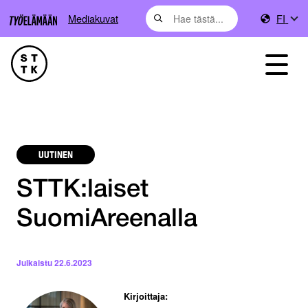
Mediakuvat
FI
UUTINEN
STTK:laiset
SuomiAreenalla
Julkaistu
22.6.2023
Kirjoittaja: