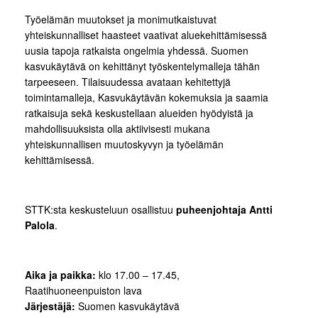
Työelämän muutokset ja monimutkaistuvat
yhteiskunnalliset haasteet vaativat aluekehittämisessä
uusia tapoja ratkaista ongelmia yhdessä. Suomen
kasvukäytävä on kehittänyt työskentelymalleja tähän
tarpeeseen. Tilaisuudessa avataan kehitettyjä
toimintamalleja, Kasvukäytävän kokemuksia ja saamia
ratkaisuja sekä keskustellaan alueiden hyödyistä ja
mahdollisuuksista olla aktiivisesti mukana
yhteiskunnallisen muutoskyvyn ja työelämän
kehittämisessä.
STTK:sta keskusteluun osallistuu
puheenjohtaja Antti
Palola
.
Aika ja paikka:
klo 17.00 – 17.45,
Raatihuoneenpuiston lava
Järjestäjä:
Suomen kasvukäytävä