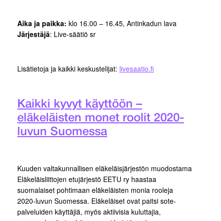
Aika ja paikka:
klo 16.00 – 16.45, Antinkadun lava
Järjestäjä
: Live-säätiö sr
Lisätietoja ja kaikki keskustelijat:
livesaatio.fi
Kaikki kyvyt käyttöön –
eläkeläisten monet roolit 2020-
luvun Suomessa
Kuuden valtakunnallisen eläkeläisjärjestön muodostama
Eläkeläisliittojen etujärjestö EETU ry haastaa
suomalaiset pohtimaan eläkeläisten monia rooleja
2020-luvun Suomessa. Eläkeläiset ovat paitsi sote-
palveluiden käyttäjiä, myös aktiivisia kuluttajia,