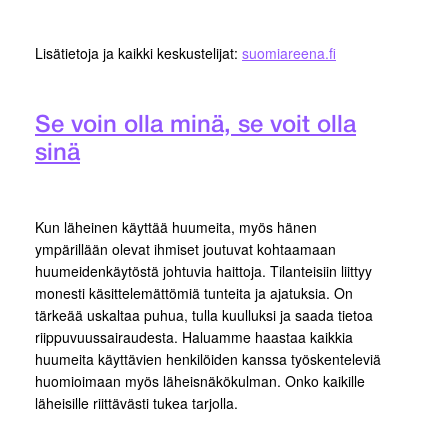
Lisätietoja ja kaikki keskustelijat:
suomiareena.fi
Se voin olla minä, se voit olla
sinä
Kun läheinen käyttää huumeita, myös hänen
ympärillään olevat ihmiset joutuvat kohtaamaan
huumeidenkäytöstä johtuvia haittoja. Tilanteisiin liittyy
monesti käsittelemättömiä tunteita ja ajatuksia. On
tärkeää uskaltaa puhua, tulla kuulluksi ja saada tietoa
riippuvuussairaudesta. Haluamme haastaa kaikkia
huumeita käyttävien henkilöiden kanssa työskenteleviä
huomioimaan myös läheisnäkökulman. Onko kaikille
läheisille riittävästi tukea tarjolla.