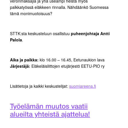
veronmaksajia ja yhä useampi heistä myös
palkkatyössä eläkkeen rinnalla. Nähdäänkö Suomessa
tämä monimuotoisuus?
STTK:sta keskusteluun osallistuu
puheenjohtaja Antti
Palola
.
Aika ja paikka:
klo 16.00 – 16.45, Eetunaukion lava
Järjestäjä:
Eläkeläisliittojen etujärjestö EETU-PIO ry
Lisätietoja ja kaikki keskustelijat:
suomiareena.fi
Työelämän muutos vaatii
alueilta yhteistä ajattelua!