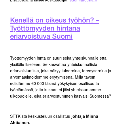
Kenellä on oikeus työhön? –
Työttömyyden hintana
eriarvoistuva Suomi
Työttömyyden hinta on suuri sekä yhteiskunnalle että
yksilölle itselleen. Se kasvattaa yhteiskunnallista
eriarvoistumista, joka näkyy tuloeroina, terveyseroina ja
arvomaailmoidemme eriytymisenä. Millä tavoin
edistämme 60 000 täsmätyökykyisen osallisuutta
työelämässä, jotta kukaan ei jäisi yhteiskuntamme
ulkopuolelle, eikä eriarvoistuminen kasvaisi Suomessa?
STTK:sta keskusteluun osallistuu
johtaja Minna
Ahtiainen.