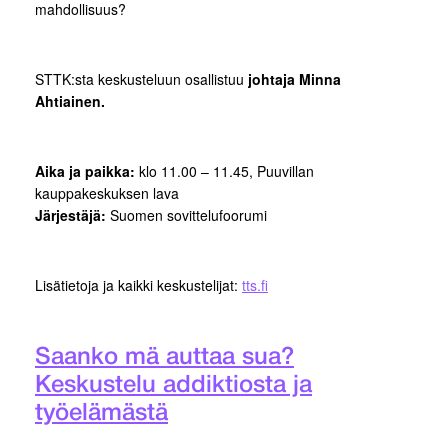
mahdollisuus?
STTK:sta keskusteluun osallistuu
johtaja Minna
Ahtiainen.
Aika ja paikka:
klo 11.00 – 11.45, Puuvillan
kauppakeskuksen lava
Järjestäjä:
Suomen sovittelufoorumi
Lisätietoja ja kaikki keskustelijat:
tts.fi
Saanko mä auttaa sua?
Keskustelu addiktiosta ja
työelämästä