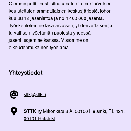
Olemme poliittisesti sitoutumaton ja moniarvoinen
koulutettujen ammattilaisten keskusjärjestö, johon
kuuluu 12 jäsenliittoa ja noin 400 000 jäsentä.
Työskentelemme tasa-arvoisen, yhdenvertaisen ja
turvallisen työelämän puolesta yhdessä
jäsenliittojemme kanssa. Visiomme on
oikeudenmukainen työelämä.
Yhteystiedot
sttk@sttk.fi
STTK ry
Mikonkatu 8 A, 00100 Helsinki, PL 421,
00101 Helsinki