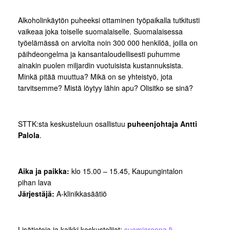
Alkoholin­käytön puheeksi ottaminen työpaikalla tutkitusti
vaikeaa joka toiselle suomalaiselle. Suomalaisessa
työelämässä on arviolta noin 300 000 henkilöä, joilla on
päihdeongelma ja kansantaloudellisesti puhumme
ainakin puolen miljardin vuotuisista kustannuksista.
Minkä pitää muuttua? Mikä on se yhteistyö, jota
tarvitsemme? Mistä löytyy lähin apu? Olisitko se sinä?
STTK:sta keskusteluun osallistuu
puheenjohtaja Antti
Palola
.
Aika ja paikka:
klo 15.00 – 15.45, Kaupungintalon
pihan lava
Järjestäjä:
A-klinikkasäätiö
Lisätietoja ja kaikki keskustelijat:
suomiareena.fi