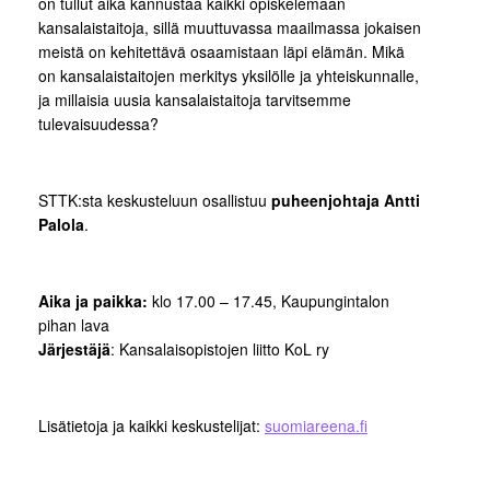
on tullut aika kannustaa kaikki opiskelemaan
kansalaistaitoja, sillä muuttuvassa maailmassa jokaisen
meistä on kehitettävä osaamistaan läpi elämän. Mikä
on kansalaistaitojen merkitys yksilölle ja yhteiskunnalle,
ja millaisia uusia kansalaistaitoja tarvitsemme
tulevaisuudessa?
STTK:sta keskusteluun osallistuu
puheenjohtaja Antti
Palola
.
Aika ja paikka:
klo 17.00 – 17.45, Kaupungintalon
pihan lava
Järjestäjä
: Kansalaisopistojen liitto KoL ry
Lisätietoja ja kaikki keskustelijat:
suomiareena.fi