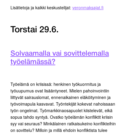
Lisätietoja ja kaikki keskustelijat:
veronmaksajat.fi
Torstai 29.6.
Solvaamalla vai sovittelemalla
työelämässä?
Työelämä on kriisissä: henkinen työkuormitus ja
työuupumus ovat lisääntyneet. Mielen pahoinvointiin
liittyvät sairauslomat, ennenaikainen eläköityminen ja
työvoimapula kasvavat. Työntekijät kokevat nahoissaan
työn ongelmat. Työmarkkinaosapuolet kiistelevät, eikä
sopua tahdo syntyä. Ovatko työelämän konfliktit kriisin
syy vai seuraus? Minkälainen ratkaisukeino konflikteihin
on sovittelu? Milloin ja millä ehdoin konfliktista tulee