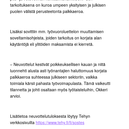
tarkoituksena on kuroa umpeen yksityisen ja julkisen
puolen välistä perusteetonta palkkaeroa.
Lisäksi sovittiin mm. työvuoroluettelon muuttamisen
soveltamisohjeista, joiden tarkoitus on korjata alan
käytäntöjä eli ylitöiden maksamista ei kierretä.
– Neuvottelut kestivät poikkeuksellisen kauan ja niitä
luonnehti alusta asti työnantajien haluttomuus korjata
palkkaeroa suhteessa julkiseen sektoriin, vaikka
toimiala kärsii pahasta työvoimapulasta. Tämä vaikeutti
tilannetta ja johti osaltaan myös työtaisteluihin, Okkeri
arvioi.
Lisätietoa neuvottelutuloksesta löytyy Tehyn
verkkosivuilta
https://www.tehy.fi/fi/sostes