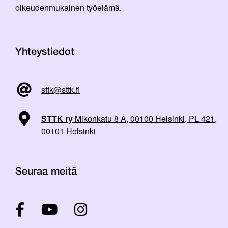
oikeudenmukainen työelämä.
Yhteystiedot
sttk@sttk.fi
STTK ry
Mikonkatu 8 A, 00100 Helsinki, PL 421,
00101 Helsinki
Seuraa meitä