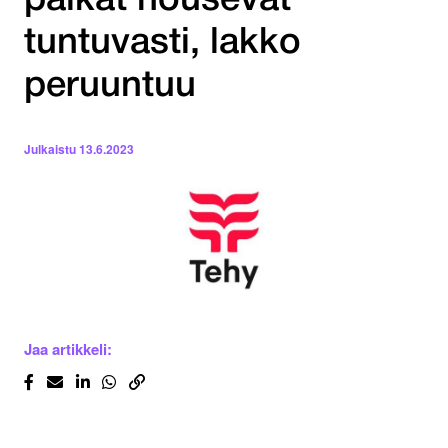
palkat nousevat
tuntuvasti, lakko
peruuntuu
Julkaistu
13.6.2023
Jaa artikkeli: