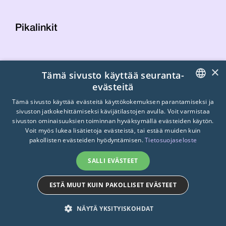
Pikalinkit
Yhteystiedot
×
Tämä sivusto käyttää seuranta-
Laskutustiedot
evästeitä
STTK:n kuvapankki
FINNISH
Tietosuojaseloste
Tämä sivusto käyttää evästeitä käyttökokemuksen parantamiseksi ja
sivuston jatkokehittämiseksi kävijätilastojen avulla. Voit varmistaa
Turvallisemman tilan periaatteet
ENGLISH
sivuston ominaisuuksien toiminnan hyväksymällä evästeiden käytön.
Voit myös lukea lisätietoja evästeistä, tai estää muiden kuin
SWEDISH
pakollisten evästeiden hyödyntämisen.
Tietosuojaseloste
SALLI EVÄSTEET
ESTÄ MUUT KUIN PAKOLLISET EVÄSTEET
© 2026
STTK.
Made with ❤ by
Avoin.Systems
NÄYTÄ YKSITYISKOHDAT