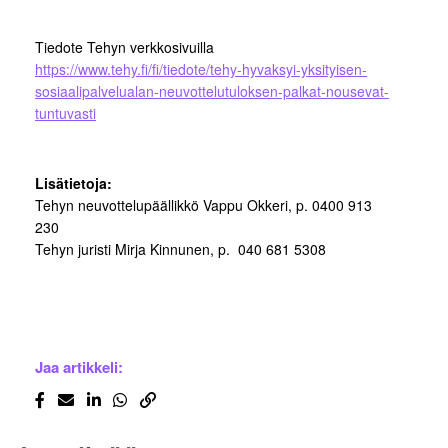
Tiedote Tehyn verkkosivuilla
https://www.tehy.fi/fi/tiedote/tehy-hyvaksyi-yksityisen-
sosiaalipalvelualan-neuvottelutuloksen-palkat-nousevat-
tuntuvasti
Lisätietoja:
Tehyn neuvottelupäällikkö Vappu Okkeri, p. 0400 913
230
Tehyn juristi Mirja Kinnunen, p. 040 681 5308
Jaa artikkeli: