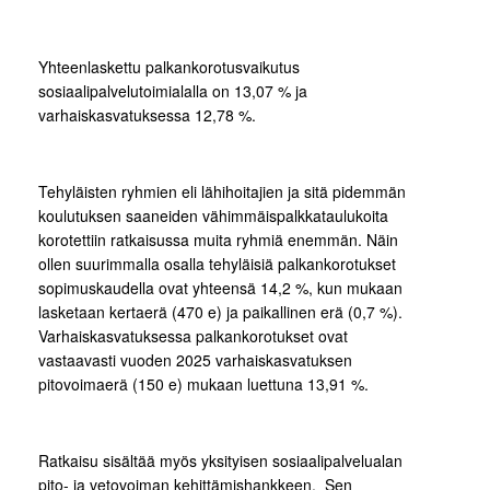
Yhteenlaskettu palkankorotusvaikutus
sosiaalipalvelutoimialalla on 13,07 % ja
varhaiskasvatuksessa 12,78 %.
Tehyläisten ryhmien eli lähihoitajien ja sitä pidemmän
koulutuksen saaneiden vähimmäispalkkataulukoita
korotettiin ratkaisussa muita ryhmiä enemmän. Näin
ollen suurimmalla osalla tehyläisiä palkankorotukset
sopimuskaudella ovat yhteensä 14,2 %, kun mukaan
lasketaan kertaerä (470 e) ja paikallinen erä (0,7 %).
Varhaiskasvatuksessa palkankorotukset ovat
vastaavasti vuoden 2025 varhaiskasvatuksen
pitovoimaerä (150 e) mukaan luettuna 13,91 %.
Ratkaisu sisältää myös yksityisen sosiaalipalvelualan
pito- ja vetovoiman kehittämishankkeen. Sen