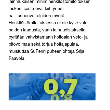
lainmukaisen minimihenkilöstömitoituksen
laskemisesta ovat kiihtyneet
hallitusneuvotteluiden myötä. –
Henkilöstömitoituksessa ei ole kyse vain
hoidon laadusta, vaan lainuudistuksella
pyritään vahvistamaan hoitoalan veto- ja
pitovoimaa sekä torjua hoitajapulaa,
muistuttaa SuPerin puheenjohtaja Silja
Paavola.