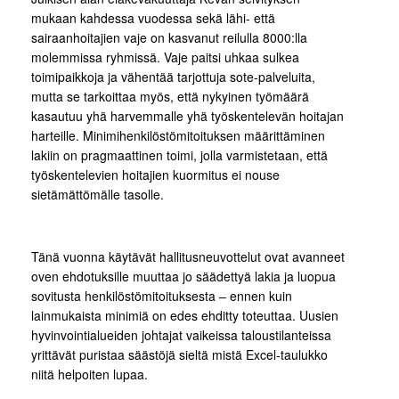
mukaan kahdessa vuodessa sekä lähi- että
sairaanhoitajien vaje on kasvanut reilulla 8000:lla
molemmissa ryhmissä. Vaje paitsi uhkaa sulkea
toimipaikkoja ja vähentää tarjottuja sote-palveluita,
mutta se tarkoittaa myös, että nykyinen työmäärä
kasautuu yhä harvemmalle yhä työskentelevän hoitajan
harteille. Minimihenkilöstömitoituksen määrittäminen
lakiin on pragmaattinen toimi, jolla varmistetaan, että
työskentelevien hoitajien kuormitus ei nouse
sietämättömälle tasolle.
Tänä vuonna käytävät hallitusneuvottelut ovat avanneet
oven ehdotuksille muuttaa jo säädettyä lakia ja luopua
sovitusta henkilöstömitoituksesta – ennen kuin
lainmukaista minimiä on edes ehditty toteuttaa. Uusien
hyvinvointialueiden johtajat vaikeissa taloustilanteissa
yrittävät puristaa säästöjä sieltä mistä Excel-taulukko
niitä helpoiten lupaa.