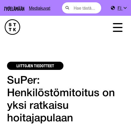
Mediakuvat
FI
LIITTOJEN TIEDOTTEET
SuPer:
Henkilöstömitoitus on
yksi ratkaisu
hoitajapulaan