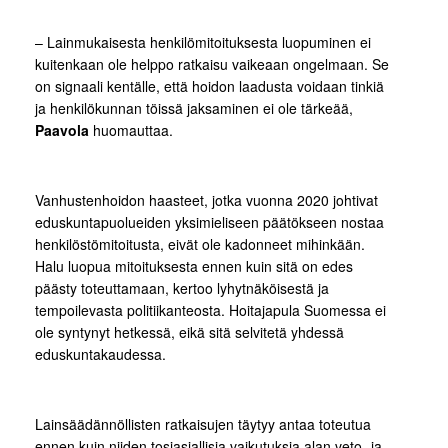
– Lainmukaisesta henkilömitoituksesta luopuminen ei
kuitenkaan ole helppo ratkaisu vaikeaan ongelmaan. Se
on signaali kentälle, että hoidon laadusta voidaan tinkiä
ja henkilökunnan töissä jaksaminen ei ole tärkeää,
Paavola
huomauttaa.
Vanhustenhoidon haasteet, jotka vuonna 2020 johtivat
eduskuntapuolueiden yksimieliseen päätökseen nostaa
henkilöstömitoitusta, eivät ole kadonneet mihinkään.
Halu luopua mitoituksesta ennen kuin sitä on edes
päästy toteuttamaan, kertoo lyhytnäköisestä ja
tempoilevasta politiikanteosta. Hoitajapula Suomessa ei
ole syntynyt hetkessä, eikä sitä selvitetä yhdessä
eduskuntakaudessa.
Lainsäädännöllisten ratkaisujen täytyy antaa toteutua
ennen kuin niiden tosiasiallisia vaikutuksia alan veto- ja