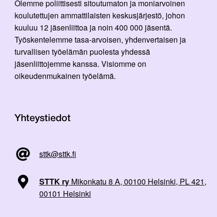
Olemme poliittisesti sitoutumaton ja moniarvoinen
koulutettujen ammattilaisten keskusjärjestö, johon
kuuluu 12 jäsenliittoa ja noin 400 000 jäsentä.
Työskentelemme tasa-arvoisen, yhdenvertaisen ja
turvallisen työelämän puolesta yhdessä
jäsenliittojemme kanssa. Visiomme on
oikeudenmukainen työelämä.
Yhteystiedot
sttk@sttk.fi
STTK ry
Mikonkatu 8 A, 00100 Helsinki, PL 421,
00101 Helsinki