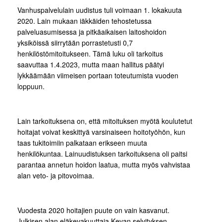
Vanhuspalvelulain uudistus tuli voimaan 1. lokakuuta
2020. Lain mukaan iäkkäiden tehostetussa
palveluasumisessa ja pitkäaikaisen laitoshoidon
yksiköissä siirrytään porrastetusti 0,7
henkilöstömitoitukseen. Tämä luku oli tarkoitus
saavuttaa 1.4.2023, mutta maan hallitus päätyi
lykkäämään viimeisen portaan toteutumista vuoden
loppuun.
Lain tarkoituksena on, että mitoituksen myötä koulutetut
hoitajat voivat keskittyä varsinaiseen hoitotyöhön, kun
taas tukitoimiin palkataan erikseen muuta
henkilökuntaa. Lainuudistuksen tarkoituksena oli paitsi
parantaa annetun hoidon laatua, mutta myös vahvistaa
alan veto- ja pitovoimaa.
Vuodesta 2020 hoitajien puute on vain kasvanut.
Julkisen alan eläkevakuuttaja Kevan selvityksen