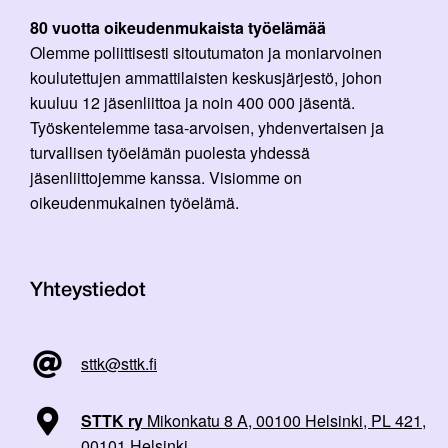
80 vuotta oikeudenmukaista työelämää
Olemme poliittisesti sitoutumaton ja moniarvoinen
koulutettujen ammattilaisten keskusjärjestö, johon
kuuluu 12 jäsenliittoa ja noin 400 000 jäsentä.
Työskentelemme tasa-arvoisen, yhdenvertaisen ja
turvallisen työelämän puolesta yhdessä
jäsenliittojemme kanssa. Visiomme on
oikeudenmukainen työelämä.
Yhteystiedot
sttk@sttk.fi
STTK ry
Mikonkatu 8 A, 00100 Helsinki, PL 421,
00101 Helsinki