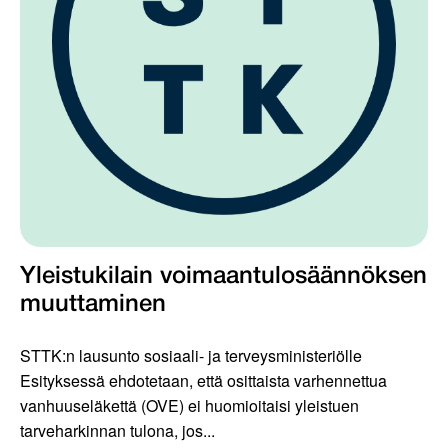
Yleistukilain voimaantulosäännöksen
muuttaminen
STTK:n lausunto sosiaali- ja terveysministeriölle
Esityksessä ehdotetaan, että osittaista varhennettua
vanhuuseläkettä (OVE) ei huomioitaisi yleistuen
tarveharkinnan tulona, jos...