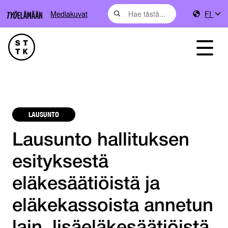
Mediakuvat
FI
LAUSUNTO
Lausunto hallituksen
esityksestä
eläkesäätiöistä ja
eläkekassoista annetun