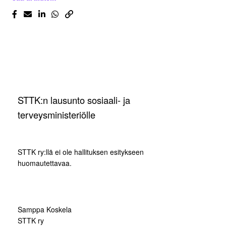
STTK:n lausunto sosiaali- ja
terveysministeriölle
STTK ry:llä ei ole hallituksen esitykseen
huomautettavaa.
Samppa Koskela
STTK ry