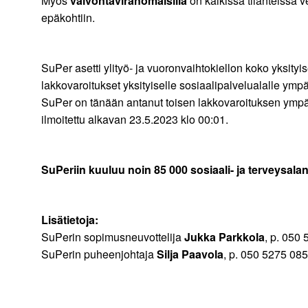
Myös
valvontaviranomaisilla
on kaikissa tilanteissa 
epäkohtiin.
SuPer asetti ylityö- ja vuoronvaihtokiellon koko yksityis
lakkovaroitukset yksityiselle sosiaalipalvelualalle y
SuPer on tänään antanut toisen lakkovaroituksen ympär
ilmoitettu alkavan 23.5.2023 klo 00:01.
SuPeriin kuuluu noin 85 000 sosiaali- ja terveysalan 
Lisätietoja:
SuPerin sopimusneuvottelija
Jukka Parkkola
, p. 050
SuPerin puheenjohtaja
Silja Paavola
, p. 050 5275 085