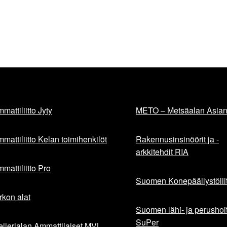
mattiliitto Jyty
METO – Metsäalan Asiant
mattiliitto Kelan toimihenkilöt
Rakennusinsinöörit ja -
arkkitehdit RIA
mattiliitto Pro
Suomen Konepäällystöliit
rkon alat
Suomen lähi- ja perushoita
SuPer
ijerialan Ammattilaiset MVL