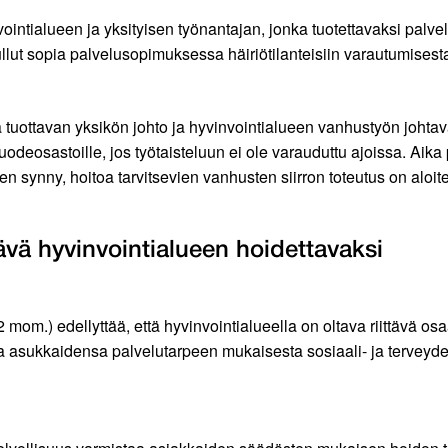
tialueen ja yksityisen työnantajan, jonka tuotettavaksi palvelut
tullut sopia palvelusopimuksessa häiriötilanteisiin varautumisest
ottavan yksikön johto ja hyvinvointialueen vanhustyön johtavat
uodeosastoille, jos työtaisteluun ei ole varauduttu ajoissa. Ai
en synny, hoitoa tarvitsevien vanhusten siirron toteutus on aloi
ävä hyvinvointialueen hoidettavaksi
2 mom.) edellyttää, että hyvinvointialueella on oltava riittävä os
a asukkaidensa palvelutarpeen mukaisesta sosiaali- ja terveyd