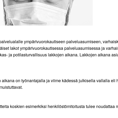
lipalvelualalle ympärivuorokautiseen palveluasumiseen, varhaisk
immäiset lakot ympärivuorokautisessa palveluasumisessa ja varh
as- ja potilasturvallisuus lakkojen aikana. Lakkojen aikana asi
n aikana on työnantajalla ja viime kädessä julkisella vallalla eli
muistuttavat.
tteita koskien esimerkiksi henkilöstömitoitusta tulee noudattaa 