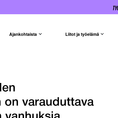
Ajankohtaista
Liitot ja työelämä
den
 on varauduttava
 vanhuksia