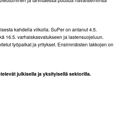
oteutuminen ja tarvittaessa puuttua havaitsemiinsa
umisesta kahdella viikolla. SuPer on antanut 4.5.
kä 16.5. varhaiskasvatukseen ja lastensuojeluun.
etut työpaikat ja yritykset. Ensimmäisten lakkojen on
vät julkisella ja yksityisellä sektorilla.