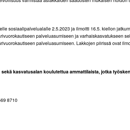
velvollisuus varmistaa asiakkaiden säädösten mukaisen hoidon t
elle sosiaalipalvelualalle 2.5.2023 ja ilmoitti 16.5. kiellon jatk
mpärivuorokautiseen palveluasumiseen ja varhaiskasvatukseen se
ivuorokautiseen palveluasumiseen. Lakkojen piirissä ovat ilmoit
sekä kasvatusalan koulutettua ammattilaista, jotka työskentele
 569 8710