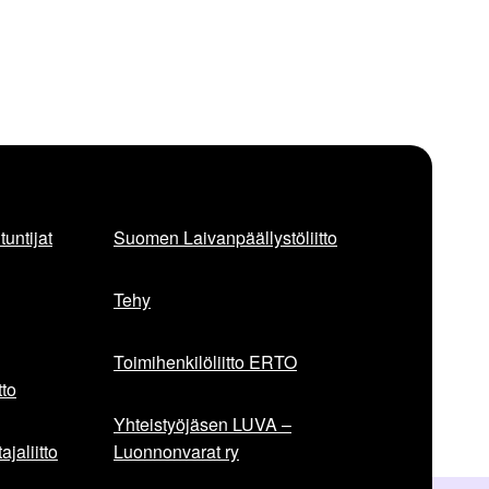
untijat
Suomen Laivanpäällystöliitto
Tehy
Toimihenkilöliitto ERTO
to
Yhteistyöjäsen LUVA –
jaliitto
Luonnonvarat ry