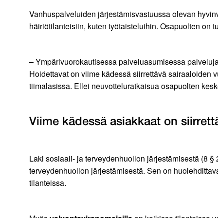
Vanhuspalveluiden järjestämisvastuussa olevan hyvinvoin
häiriötilanteisiin, kuten työtaisteluihin. Osapuolten on 
– Ympärivuorokautisessa palveluasumisessa palveluja tu
Hoidettavat on viime kädessä siirrettävä sairaaloiden v
tiimalasissa. Ellei neuvotteluratkaisua osapuolten kesk
Viime kädessä asiakkaat on siirrett
Laki sosiaali- ja terveydenhuollon järjestämisestä (8 § 
terveydenhuollon järjestämisestä. Sen on huolehdittav
tilanteissa.