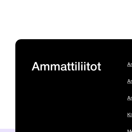
Am
Ammattiliitot
Am
Am
Ki
Me