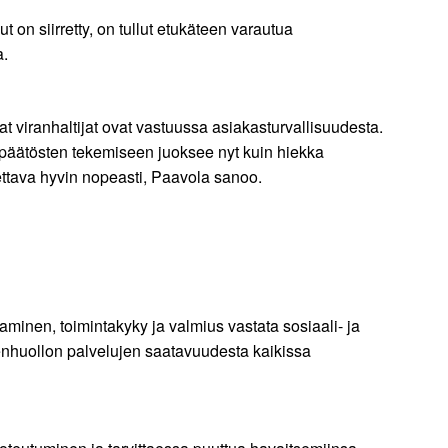
 on siirretty, on tullut etukäteen varautua
a.
 viranhaltijat ovat vastuussa asiakasturvallisuudesta.
ka päätösten tekemiseen juoksee nyt kuin hiekka
tettava hyvin nopeasti, Paavola sanoo.
aaminen, toimintakyky ja valmius vastata sosiaali- ja
enhuollon palvelujen saatavuudesta kaikissa