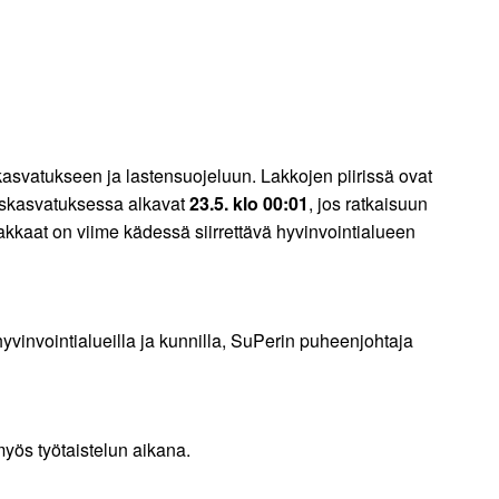
asvatukseen ja lastensuojeluun. Lakkojen piirissä ovat
aiskasvatuksessa alkavat
23.5. klo 00:01
, jos ratkaisuun
akkaat on viime kädessä siirrettävä hyvinvointialueen
 hyvinvointialueilla ja kunnilla, SuPerin puheenjohtaja
myös työtaistelun aikana.