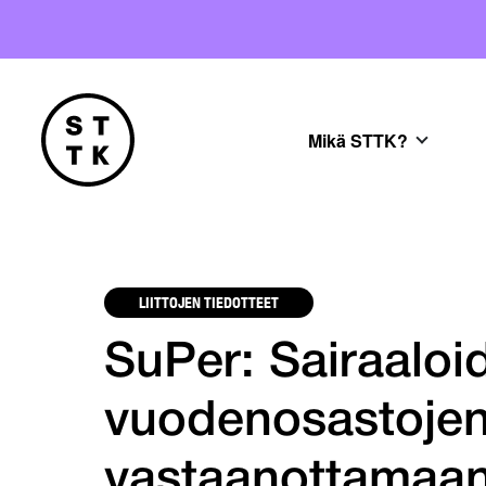
Mikä STTK?
LIITTOJEN TIEDOTTEET
SuPer: Sairaaloi
vuodenosastojen
vastaanottamaan