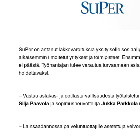
SuPer on antanut lakkovaroituksia yksityiselle sosiaa
aikaisemmin ilmoitetut yritykset ja toimipisteet. Ens
ei päästä. Työnantajan tulee varautua turvaamaan asiak
hoidettavaksi.
– Vastuu asiakas- ja potilasturvallisuudesta työtaistelu
Silja Paavola
ja sopimusneuvottelija
Jukka Parkkola
– Lainsäädännössä palveluntuottajille asetettuja velvoi