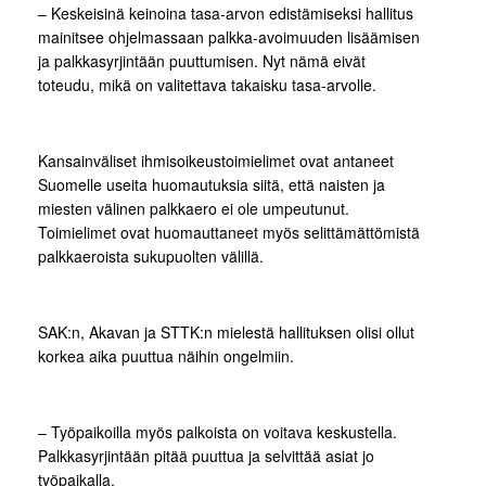
– Keskeisinä keinoina tasa-arvon edistämiseksi hallitus
mainitsee ohjelmassaan palkka-avoimuuden lisäämisen
ja palkkasyrjintään puuttumisen. Nyt nämä eivät
toteudu, mikä on valitettava takaisku tasa-arvolle.
Kansainväliset ihmisoikeustoimielimet ovat antaneet
Suomelle useita huomautuksia siitä, että naisten ja
miesten välinen palkkaero ei ole umpeutunut.
Toimielimet ovat huomauttaneet myös selittämättömistä
palkkaeroista sukupuolten välillä.
SAK:n, Akavan ja STTK:n mielestä hallituksen olisi ollut
korkea aika puuttua näihin ongelmiin.
– Työpaikoilla myös palkoista on voitava keskustella.
Palkkasyrjintään pitää puuttua ja selvittää asiat jo
työpaikalla.