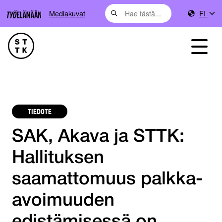
Mediakuvat
FI
TIEDOTE
SAK, Akava ja STTK:
Hallituksen
saamattomuus palkka-
avoimuuden