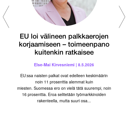
EU loi välineen palkkaerojen
korjaa­miseen – toimeenpano
kuiten­kin ratkaisee
Else-Mai Kirvesniemi | 8.5.2026
EU:ssa naisten palkat ovat edelleen keskimäärin
noin 11 prosenttia alemmat kuin
miesten. Suomessa ero on vielä tätä suurempi, noin
16 prosenttia. Eroa selitetään työmarkkinoiden
rakenteella, mutta suuri osa...