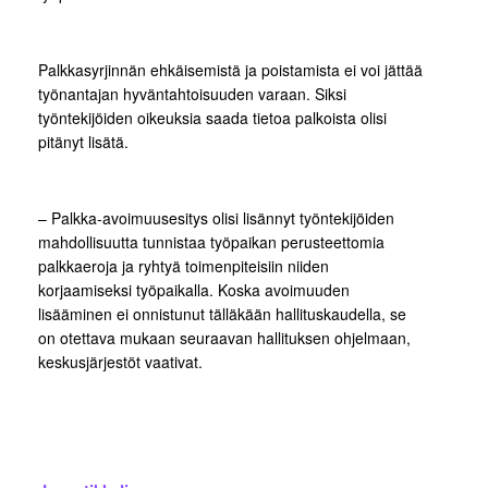
Palkkasyrjinnän ehkäisemistä ja poistamista ei voi jättää
työnantajan hyväntahtoisuuden varaan. Siksi
työntekijöiden oikeuksia saada tietoa palkoista olisi
pitänyt lisätä.
– Palkka-avoimuusesitys olisi lisännyt työntekijöiden
mahdollisuutta tunnistaa työpaikan perusteettomia
palkkaeroja ja ryhtyä toimenpiteisiin niiden
korjaamiseksi työpaikalla. Koska avoimuuden
lisääminen ei onnistunut tälläkään hallituskaudella, se
on otettava mukaan seuraavan hallituksen ohjelmaan,
keskusjärjestöt vaativat.