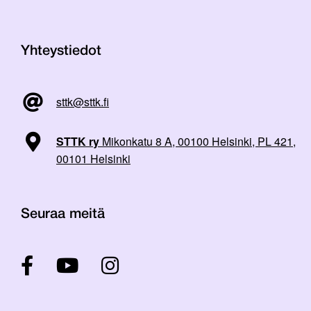
Yhteystiedot
sttk@sttk.fi
STTK ry
Mikonkatu 8 A, 00100 Helsinki, PL 421,
00101 Helsinki
Seuraa meitä