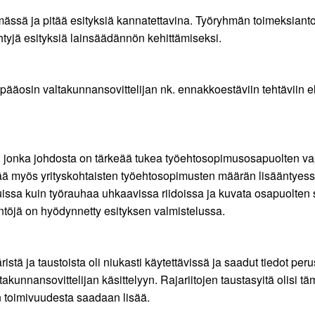
ässä ja pitää esityksiä kannatettavina. Työryhmän toimeksianton
htyjä esityksiä lainsäädännön kehittämiseksi.
vät pääosin valtakunnansovittelijan nk. ennakkoestäviin tehtäviin 
jonka johdosta on tärkeää tukea työehtosopimusosapuolten vap
keää myös yrityskohtaisten työehtosopimusten määrän lisääntyes
issa kuin työrauhaa uhkaavissa riidoissa ja kuvata osapuolten so
täntöjä on hyödynnetty esityksen valmistelussa.
istä ja taustoista oli niukasti käytettävissä ja saadut tiedot per
takunnansovittelijan käsittelyyn. Rajariitojen taustasyitä olisi 
n toimivuudesta saadaan lisää.