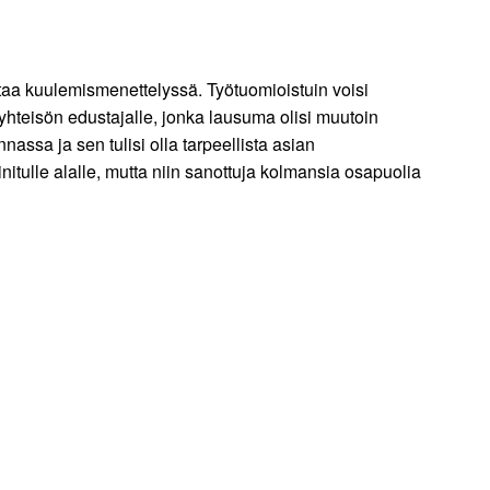
taa kuulemismenettelyssä. Työtuomioistuin voisi
yhteisön edustajalle, jonka lausuma olisi muutoin
assa ja sen tulisi olla tarpeellista asian
initulle alalle, mutta niin sanottuja kolmansia osapuolia