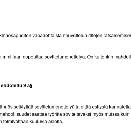
inaosapuolten vapaaehtoista neuvottelua riitojen ratkaisemiseksi
aimmillaan nopeuttaa sovittelumenettelyä. On kuitenkin mahdolli
i ehdotettu 9 a§
ännös selkiyttää sovittelumenettelyä ja pitää esitystä kannatet
tä mahdollisuudet saattaa työriita soviteltavaksi myös muissa kui
n toimivaltaan kuuluvia asioita.