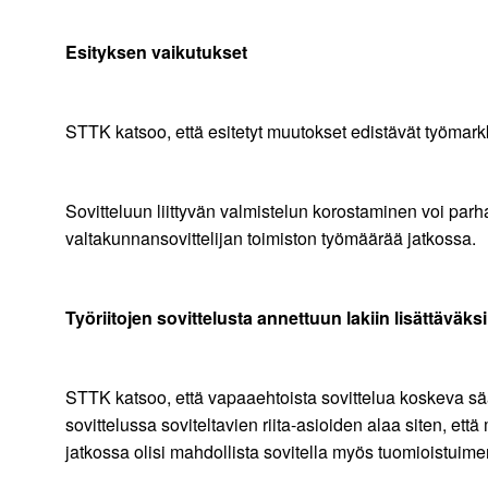
Esityksen vaikutukset
STTK katsoo, että esitetyt muutokset edistävät työmarkk
Sovitteluun liittyvän valmistelun korostaminen voi parh
valtakunnansovittelijan toimiston työmäärää jatkossa.
Työriitojen sovittelusta annettuun lakiin lisättäväks
STTK katsoo, että vapaaehtoista sovittelua koskeva sä
sovittelussa soviteltavien riita-asioiden alaa siten, et
jatkossa olisi mahdollista sovitella myös tuomioistuime