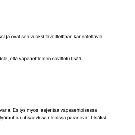
 ja ovat sen vuoksi tavoitteiltaan kannatettavia.
sta, että vapaaehtoinen sovittelu lisää
tavana. Esitys myös laajentaa vapaaehtoisessa
n työrauhaa uhkaavissa riidoissa paranevat. Lisäksi