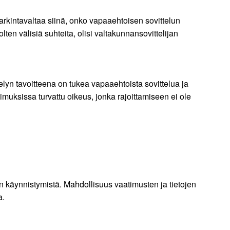
arkintavaltaa siinä, onko vapaaehtoisen sovittelun
en välisiä suhteita, olisi valtakunnansovittelijan
telyn tavoitteena on tukea vapaaehtoista sovittelua ja
pimuksissa turvattu oikeus, jonka rajoittamiseen ei ole
n käynnistymistä. Mahdollisuus vaatimusten ja tietojen
ta.