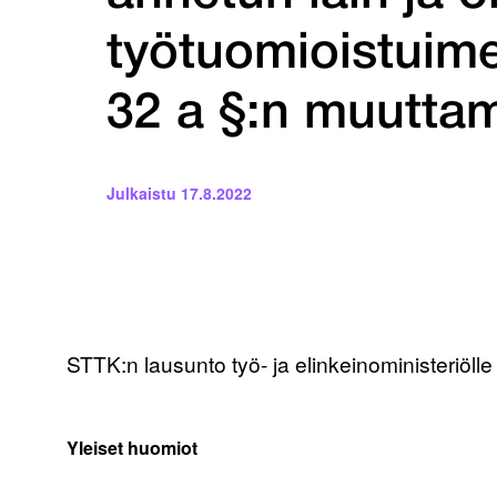
työtuomioistuime
32 a §:n muutta
Julkaistu
17.8.2022
STTK:n lausunto työ- ja elinkeinoministeriölle
Yleiset huomiot