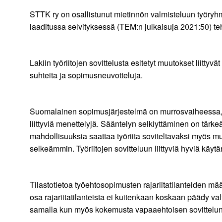
STTK ry on osallistunut mietinnön valmisteluun työryhm
laaditussa selvityksessä (TEM:n julkaisuja 2021:50) te
Lakiin työriitojen sovittelusta esitetyt muutokset liitty
suhteita ja sopimusneuvotteluja.
Suomalainen sopimusjärjestelmä on murrosvaiheessa, 
liittyviä menettelyjä. Sääntelyn selkiyttäminen on tär
mahdollisuuksia saattaa työriita soviteltavaksi myös mu
selkeämmin. Työriitojen sovitteluun liittyviä hyviä käy
Tilastotietoa työehtosopimusten rajariitatilanteiden määr
osa rajariitatilanteista ei kuitenkaan koskaan päädy val
samalla kun myös kokemusta vapaaehtoisen sovittelu