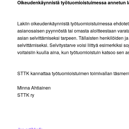
Oikeudenkäynnistä työtuomioistuimessa annetun l
Lakiin oikeudenkäynnistä työtuomioistuimessa ehdoteta
asianosaisen pyynnöstä tai omasta aloitteestaan varata
asian selvittämiseksi tarpeen. Tällaisten henkilöiden ja
selvittämiseksi. Selvitystarve voisi liittyä esimerkiksi
voitaisiin kuulla aina, kun työtuomioistuin katsoo sen a
STTK kannattaa työtuomioistuimen toimivallan täsmen
Minna Ahtiainen
STTK ry