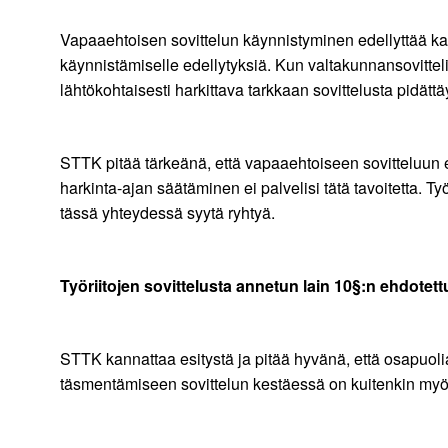
Vapaaehtoisen sovittelun käynnistyminen edellyttää kai
käynnistämiselle edellytyksiä. Kun valtakunnansovitteli
lähtökohtaisesti harkittava tarkkaan sovittelusta pidättä
STTK pitää tärkeänä, että vapaaehtoiseen sovitteluun ei 
harkinta-ajan säätäminen ei palvelisi tätä tavoitetta. T
tässä yhteydessä syytä ryhtyä.
Työriitojen sovittelusta annetun lain 10§:n ehdotet
STTK kannattaa esitystä ja pitää hyvänä, että osapuol
täsmentämiseen sovittelun kestäessä on kuitenkin myö