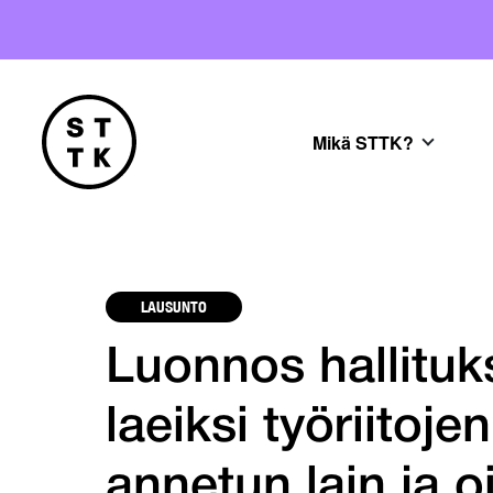
Mikä STTK?
LAUSUNTO
Luonnos hallituk
laeiksi työriitoje
annetun lain ja 