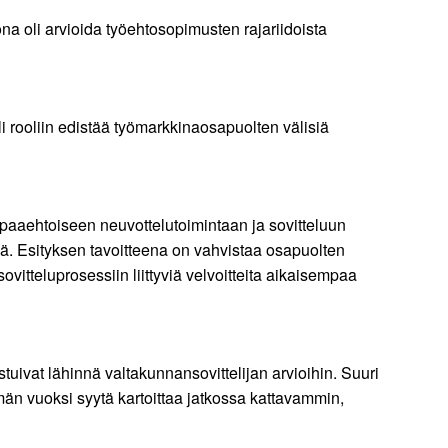
a oli arvioida työehtosopimusten rajariidoista
eli rooliin edistää työmarkkinaosapuolten välisiä
aaehtoiseen neuvottelutoimintaan ja sovitteluun
sä. Esityksen tavoitteena on vahvistaa osapuolten
vitteluprosessiin liittyviä velvoitteita aikaisempaa
ustuivat lähinnä valtakunnansovittelijan arvioihin. Suuri
tämän vuoksi syytä kartoittaa jatkossa kattavammin,