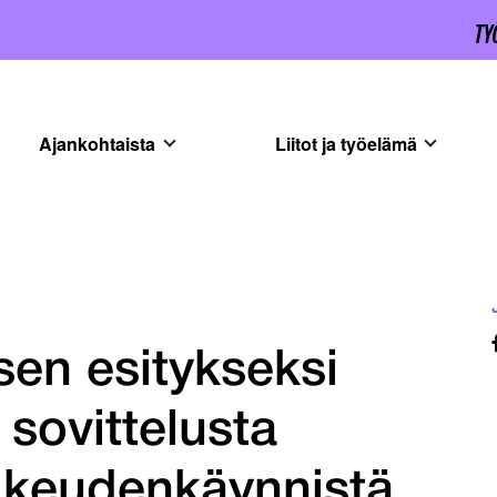
Ajankohtaista
Liitot ja työelämä
sen esitykseksi
n sovittelusta
oikeudenkäynnistä