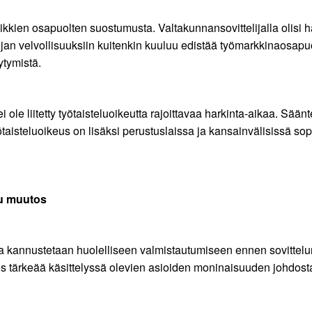
kkien osapuolten suostumusta. Valtakunnansovittelijalla olisi h
jan velvollisuuksiin kuitenkin kuuluu edistää työmarkkinaosapuolt
ytymistä.
ole liitetty työtaisteluoikeutta rajoittavaa harkinta-aikaa. Sään
yötaisteluoikeus on lisäksi perustuslaissa ja kansainvälisissä so
tu muutos
ia kannustetaan huolelliseen valmistautumiseen ennen sovittelu
s tärkeää käsittelyssä olevien asioiden moninaisuuden johdos