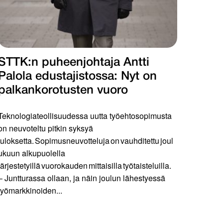
STTK:n puheenjohtaja Antti
Palola edustajistossa: Nyt on
palkankorotusten vuoro
Teknologiateollisuudessa uutta työehtosopimusta
on neuvoteltu pitkin syksyä
tuloksetta. Sopimusneuvotteluja on vauhditettu joul
ukuun alkupuolella
järjestetyillä vuorokauden mittaisilla työtaisteluilla.
– Juntturassa ollaan, ja näin joulun lähestyessä
työmarkkinoiden...