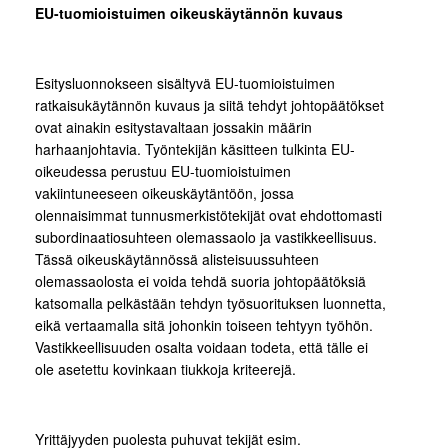
EU-tuomioistuimen oikeuskäytännön kuvaus
Esitysluonnokseen sisältyvä EU-tuomioistuimen
ratkaisukäytännön kuvaus ja siitä tehdyt johtopäätökset
ovat ainakin esitystavaltaan jossakin määrin
harhaanjohtavia. Työntekijän käsitteen tulkinta EU-
oikeudessa perustuu EU-tuomioistuimen
vakiintuneeseen oikeuskäytäntöön, jossa
olennaisimmat tunnusmerkistötekijät ovat ehdottomasti
subordinaatiosuhteen olemassaolo ja vastikkeellisuus.
Tässä oikeuskäytännössä alisteisuussuhteen
olemassaolosta ei voida tehdä suoria johtopäätöksiä
katsomalla pelkästään tehdyn työsuorituksen luonnetta,
eikä vertaamalla sitä johonkin toiseen tehtyyn työhön.
Vastikkeellisuuden osalta voidaan todeta, että tälle ei
ole asetettu kovinkaan tiukkoja kriteerejä.
Yrittäjyyden puolesta puhuvat tekijät esim.