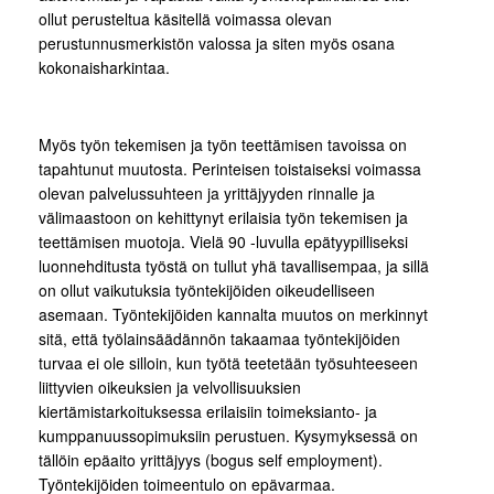
ollut perusteltua käsitellä voimassa olevan
perustunnusmerkistön valossa ja siten myös osana
kokonaisharkintaa.
Myös työn tekemisen ja työn teettämisen tavoissa on
tapahtunut muutosta. Perinteisen toistaiseksi voimassa
olevan palvelussuhteen ja yrittäjyyden rinnalle ja
välimaastoon on kehittynyt erilaisia työn tekemisen ja
teettämisen muotoja. Vielä 90 -luvulla epätyypilliseksi
luonnehditusta työstä on tullut yhä tavallisempaa, ja sillä
on ollut vaikutuksia työntekijöiden oikeudelliseen
asemaan. Työntekijöiden kannalta muutos on merkinnyt
sitä, että työlainsäädännön takaamaa työntekijöiden
turvaa ei ole silloin, kun työtä teetetään työsuhteeseen
liittyvien oikeuksien ja velvollisuuksien
kiertämistarkoituksessa erilaisiin toimeksianto- ja
kumppanuussopimuksiin perustuen. Kysymyksessä on
tällöin epäaito yrittäjyys (bogus self employment).
Työntekijöiden toimeentulo on epävarmaa.