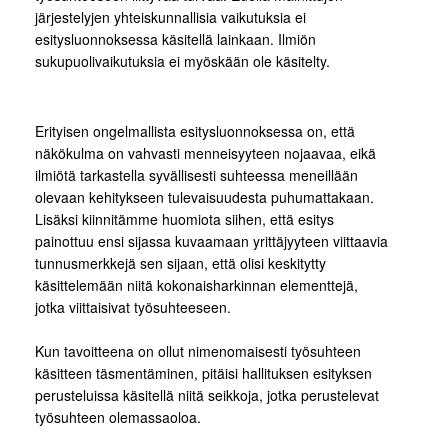
järjestelyjen yhteiskunnallisia vaikutuksia ei
esitysluonnoksessa käsitellä lainkaan. Ilmiön
sukupuolivaikutuksia ei myöskään ole käsitelty.
Erityisen ongelmallista esitysluonnoksessa on, että
näkökulma on vahvasti menneisyyteen nojaavaa, eikä
ilmiötä tarkastella syvällisesti suhteessa meneillään
olevaan kehitykseen tulevaisuudesta puhumattakaan.
Lisäksi kiinnitämme huomiota siihen, että esitys
painottuu ensi sijassa kuvaamaan yrittäjyyteen viittaavia
tunnusmerkkejä sen sijaan, että olisi keskitytty
käsittelemään niitä kokonaisharkinnan elementtejä,
jotka viittaisivat työsuhteeseen.
Kun tavoitteena on ollut nimenomaisesti työsuhteen
käsitteen täsmentäminen, pitäisi hallituksen esityksen
perusteluissa käsitellä niitä seikkoja, jotka perustelevat
työsuhteen olemassaoloa.