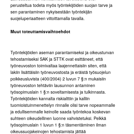
perusteltua todeta myös työntekijöiden suojan tarve ja
sen parantaminen nykyisestään työntekijän
suojeluperiaatteen viitoittamalla tavalla.
Muut toteuttamisvaihtoehdot
Työntekijöiden aseman parantamiseksi ja oikeusturvan
tehostamiseksi SAK ja STTK ovat esittäneet, että
työneuvoston toimivaltaa laajennettaisiin siten, että
lakiin lisättäisiin työneuvostosta ja eräistä työsuojelun
poikkeusluvista (400/2004) 2 luvun 7 §:n mukaisiin
työneuvoston tehtäviin lausunnon antaminen
työsopimuslain 1 §:n soveltamisesta ja tulkinnasta.
Työntekijöiden kannalta riskialttiin ja kalliin
tuomioistuinmenettelyn rinnalle olisi tarve nopeammalle
ja edullisemmalle keinolle saada työntekoa koskevan
suhteen oikeudellinen luonne vahvistetuksi. Pelkkä
työsopimuslain 1 luvun 1 §:n täsmentäminen ilman
oikeussuojakeinojen tehostamista jättää