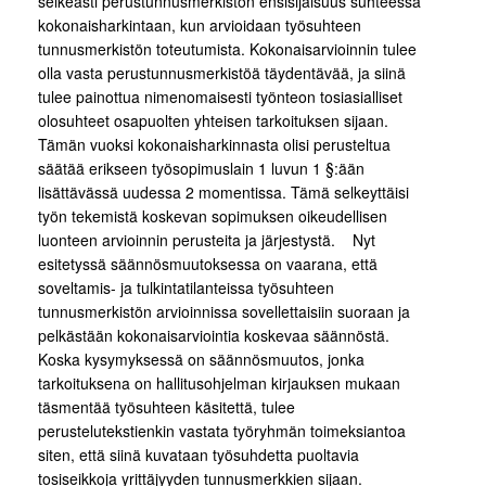
selkeästi perustunnusmerkistön ensisijaisuus suhteessa
kokonaisharkintaan, kun arvioidaan työsuhteen
tunnusmerkistön toteutumista. Kokonaisarvioinnin tulee
olla vasta perustunnusmerkistöä täydentävää, ja siinä
tulee painottua nimenomaisesti työnteon tosiasialliset
olosuhteet osapuolten yhteisen tarkoituksen sijaan.
Tämän vuoksi kokonaisharkinnasta olisi perusteltua
säätää erikseen työsopimuslain 1 luvun 1 §:ään
lisättävässä uudessa 2 momentissa. Tämä selkeyttäisi
työn tekemistä koskevan sopimuksen oikeudellisen
luonteen arvioinnin perusteita ja järjestystä. Nyt
esitetyssä säännösmuutoksessa on vaarana, että
soveltamis- ja tulkintatilanteissa työsuhteen
tunnusmerkistön arvioinnissa sovellettaisiin suoraan ja
pelkästään kokonaisarviointia koskevaa säännöstä.
Koska kysymyksessä on säännösmuutos, jonka
tarkoituksena on hallitusohjelman kirjauksen mukaan
täsmentää työsuhteen käsitettä, tulee
perustelutekstienkin vastata työryhmän toimeksiantoa
siten, että siinä kuvataan työsuhdetta puoltavia
tosiseikkoja yrittäjyyden tunnusmerkkien sijaan.