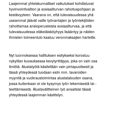
Laajemmat yhteiskunnalliset vaikutukset kohdistuvat
hyvinvointivaltion ja sosiaaliturvan rahoituspohjaan ja
kestävyyteen. Vaarana on, että tulevaisuudessa yhä
useammat jäävät vaille työnantajien ja työntekijöiden
rahoittamaa ansioperusteista sosiaaliturvaa, ja että
tulevaisuudessa eläkeläisköyhyys lisääntyy ja näiden
ihmisten toimeentulo kaatuu veronmaksajien harteille.
Nyt luonnoksessa hallituksen esitykseksi korostuu
nykytilan kuvauksessa kevytyrittäjyys, joka on vain osa
ilmiötä. Alustatyötä käsitellään vain pintapuolisesti ja
tässä yhteydessä tuodaan esiin mm. tavaroiden
myyntiä ja vuokraustoimintaa alustatalouden osana,
jossa kuitenkaan ei ole kysymys työn tekemisestä tai -
teettämisestä. Alustavälitteinen työ ansaitsisi tässä
yhteydessä laajemman käsittelyn.