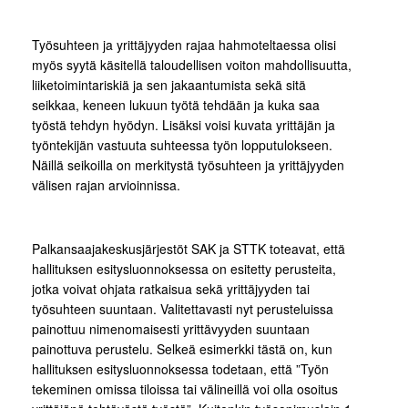
Työsuhteen ja yrittäjyyden rajaa hahmoteltaessa olisi
myös syytä käsitellä taloudellisen voiton mahdollisuutta,
liiketoimintariskiä ja sen jakaantumista sekä sitä
seikkaa, keneen lukuun työtä tehdään ja kuka saa
työstä tehdyn hyödyn. Lisäksi voisi kuvata yrittäjän ja
työntekijän vastuuta suhteessa työn lopputulokseen.
Näillä seikoilla on merkitystä työsuhteen ja yrittäjyyden
välisen rajan arvioinnissa.
Palkansaajakeskusjärjestöt SAK ja STTK toteavat, että
hallituksen esitysluonnoksessa on esitetty perusteita,
jotka voivat ohjata ratkaisua sekä yrittäjyyden tai
työsuhteen suuntaan. Valitettavasti nyt perusteluissa
painottuu nimenomaisesti yrittävyyden suuntaan
painottuva perustelu. Selkeä esimerkki tästä on, kun
hallituksen esitysluonnoksessa todetaan, että ”Työn
tekeminen omissa tiloissa tai välineillä voi olla osoitus