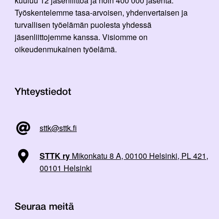
kuuluu 12 jäsenliittoa ja noin 400 000 jäsentä.
Työskentelemme tasa-arvoisen, yhdenvertaisen ja
turvallisen työelämän puolesta yhdessä
jäsenliittojemme kanssa. Visiomme on
oikeudenmukainen työelämä.
Yhteystiedot
sttk@sttk.fi
STTK ry
Mikonkatu 8 A, 00100 Helsinki, PL 421,
00101 Helsinki
Seuraa meitä