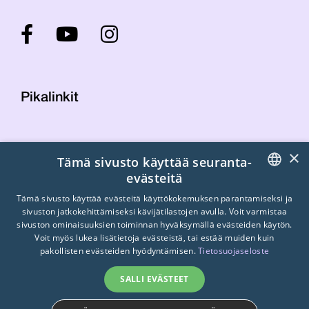
Pikalinkit
Yhteystiedot
×
Tämä sivusto käyttää seuranta-
Laskutustiedot
evästeitä
STTK:n kuvapankki
FINNISH
Tietosuojaseloste
Tämä sivusto käyttää evästeitä käyttökokemuksen parantamiseksi ja
sivuston jatkokehittämiseksi kävijätilastojen avulla. Voit varmistaa
Turvallisemman tilan periaatteet
ENGLISH
sivuston ominaisuuksien toiminnan hyväksymällä evästeiden käytön.
Voit myös lukea lisätietoja evästeistä, tai estää muiden kuin
SWEDISH
pakollisten evästeiden hyödyntämisen.
Tietosuojaseloste
SALLI EVÄSTEET