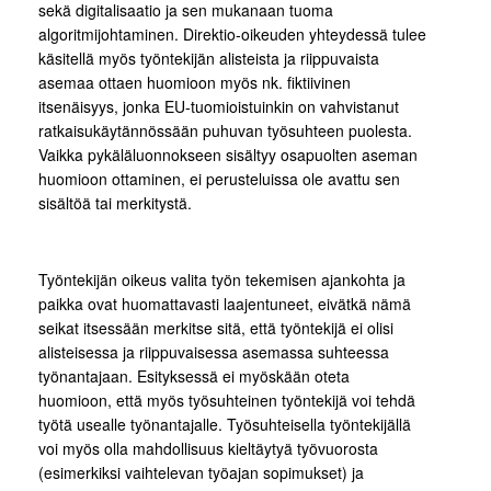
sekä digitalisaatio ja sen mukanaan tuoma
algoritmijohtaminen. Direktio-oikeuden yhteydessä tulee
käsitellä myös työntekijän alisteista ja riippuvaista
asemaa ottaen huomioon myös nk. fiktiivinen
itsenäisyys, jonka EU-tuomioistuinkin on vahvistanut
ratkaisukäytännössään puhuvan työsuhteen puolesta.
Vaikka pykäläluonnokseen sisältyy osapuolten aseman
huomioon ottaminen, ei perusteluissa ole avattu sen
sisältöä tai merkitystä.
Työntekijän oikeus valita työn tekemisen ajankohta ja
paikka ovat huomattavasti laajentuneet, eivätkä nämä
seikat itsessään merkitse sitä, että työntekijä ei olisi
alisteisessa ja riippuvaisessa asemassa suhteessa
työnantajaan. Esityksessä ei myöskään oteta
huomioon, että myös työsuhteinen työntekijä voi tehdä
työtä usealle työnantajalle. Työsuhteisella työntekijällä
voi myös olla mahdollisuus kieltäytyä työvuorosta
(esimerkiksi vaihtelevan työajan sopimukset) ja