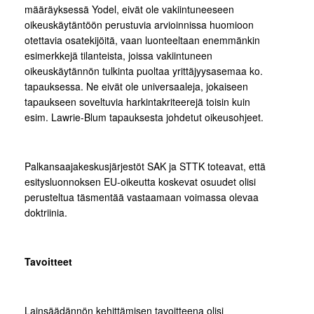
määräyksessä Yodel, eivät ole vakiintuneeseen
oikeuskäytäntöön perustuvia arvioinnissa huomioon
otettavia osatekijöitä, vaan luonteeltaan enemmänkin
esimerkkejä tilanteista, joissa vakiintuneen
oikeuskäytännön tulkinta puoltaa yrittäjyysasemaa ko.
tapauksessa. Ne eivät ole universaaleja, jokaiseen
tapaukseen soveltuvia harkintakriteerejä toisin kuin
esim. Lawrie-Blum tapauksesta johdetut oikeusohjeet.
Palkansaajakeskusjärjestöt SAK ja STTK toteavat, että
esitysluonnoksen EU-oikeutta koskevat osuudet olisi
perusteltua täsmentää vastaamaan voimassa olevaa
doktriinia.
Tavoitteet
Lainsäädännön kehittämisen tavoitteena olisi