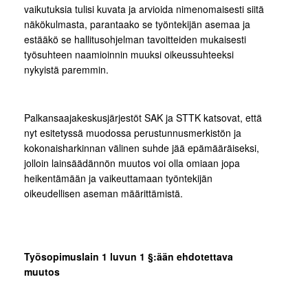
vaikutuksia tulisi kuvata ja arvioida nimenomaisesti siitä
näkökulmasta, parantaako se työntekijän asemaa ja
estääkö se hallitusohjelman tavoitteiden mukaisesti
työsuhteen naamioinnin muuksi oikeussuhteeksi
nykyistä paremmin.
Palkansaajakeskusjärjestöt SAK ja STTK katsovat, että
nyt esitetyssä muodossa perustunnusmerkistön ja
kokonaisharkinnan välinen suhde jää epämääräiseksi,
jolloin lainsäädännön muutos voi olla omiaan jopa
heikentämään ja vaikeuttamaan työntekijän
oikeudellisen aseman määrittämistä.
Työsopimuslain 1 luvun 1 §:ään ehdotettava
muutos