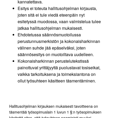
kannatettava.
Esitys ei toteuta hallitusohjelman kirjausta,
joten sitä ei tule viedä eteenpäin nyt
esitetyssä muodossa, vaan valmistelua tulee
jatkaa hallitusohjelman mukaisesti.
Ehdotetussa säännösmuotoilussa
perustunnusmerkistön ja kokonaisharkinnan
välinen suhde jää epäselväksi, joten
säännösesitys on muotoiltava uudelleen.
Kokonaisharkinnan perustelutekstissä
painottuvat yrittäjyyttä puolustavat tosiseikat,
vaikka tarkoituksena ja toimeksiantona on
ollut työsuhteen käsitteen täsmentäminen.
Hallitusohjelman kirjauksen mukaisesti tavoitteena on
täsmentää työsopimuslain 1 luvun 1 §:n työsopimuksen
käsitettä siten, että työsuhteen naamiointi muuksi