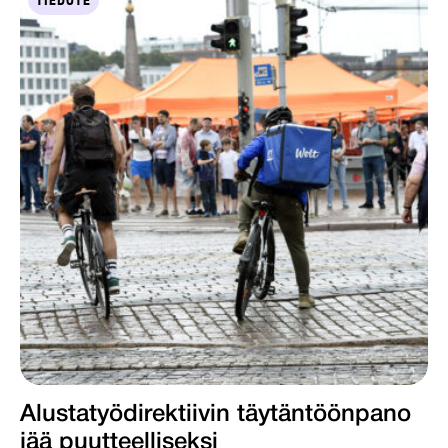
TIEDOTE
Alustatyödirektiivin täytäntöönpano
jää puutteelliseksi