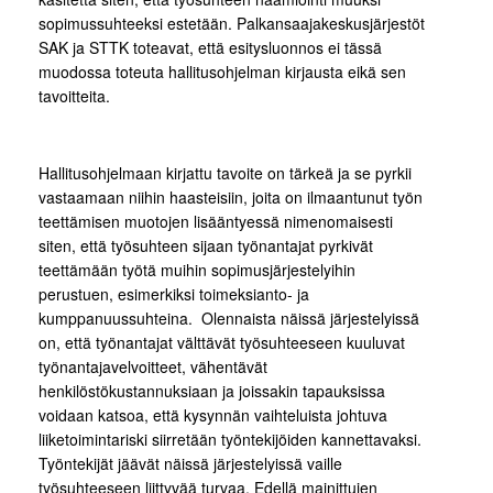
sopimussuhteeksi estetään. Palkansaajakeskusjärjestöt
SAK ja STTK toteavat, että esitysluonnos ei tässä
muodossa toteuta hallitusohjelman kirjausta eikä sen
tavoitteita.
Hallitusohjelmaan kirjattu tavoite on tärkeä ja se pyrkii
vastaamaan niihin haasteisiin, joita on ilmaantunut työn
teettämisen muotojen lisääntyessä nimenomaisesti
siten, että työsuhteen sijaan työnantajat pyrkivät
teettämään työtä muihin sopimusjärjestelyihin
perustuen, esimerkiksi toimeksianto- ja
kumppanuussuhteina. Olennaista näissä järjestelyissä
on, että työnantajat välttävät työsuhteeseen kuuluvat
työnantajavelvoitteet, vähentävät
henkilöstökustannuksiaan ja joissakin tapauksissa
voidaan katsoa, että kysynnän vaihteluista johtuva
liiketoimintariski siirretään työntekijöiden kannettavaksi.
Työntekijät jäävät näissä järjestelyissä vaille
työsuhteeseen liittyvää turvaa. Edellä mainittujen