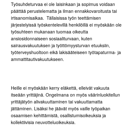
Työsuhdeturvaa ei ole laisinkaan ja sopimus voidaan
päättää perustelematta ja ilman ennakkovaroitusta tai
irtisanomisaikaa. Tällaisissa työn teettämisen
järjestelyissä työskentelevillä henkilöillä ei myöskään ole
työsuhteen mukanaan tuomaa oikeutta
ansiosidonnaiseen sosiaaliturvaan, kuten
sairausvakuutuksen ja työttömyysturvan etuuksiin,
työterveyshuoltoon eikä lakisääteiseen työtapaturma- ja
ammattitautivakuutukseen.
Heille ei myöskään kerry eläkettä, elleivät vakuuta
itseään yrittäjinä. Ongelmana on myös väärinluokitellun
yrittäjätyön alivakuuttaminen tai vakuuttamatta
jättäminen. Lisäksi he jäävät myös vaille työpaikan
osaamisen kehittämistä, osallistumisoikeuksia ja
kollektiivisia neuvotteluoikeuksia.