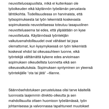
neuvotteluosapuolista, mikä ei kuitenkaan ole
työoikeuden eikä käytännön työelämän perustavia
lähtökohtia. Todellisuudessa on harvinaista, että
työsopimuksesta tai työn tekemistä koskevasta
sopimuksesta neuvoteltaessa toteutuu tasapuolinen
neuvotteluasema tai edes, että ylipäätään on kyse
neuvottelusta. Käytännössä työntekijän
vaikutusmahdollisuudet ovat vähäiset tai jopa
olemattomat, kun kysymyksessä on työn tekemistä
koskevat ehdot tai oikeussuhteen luonne, eikä
työntekijä välttämättä kykene edes arvioimaan
sopimuksen oikeudellista luonnetta eikä sen
oikeusvaikutuksia. Sopimuksen syntyminen on yleensä
työntekijälle ”ota tai jätä” –tilanne.
Säännösehdotuksen perusteluissa olisi tarve käsitellä
luonnosta laajemmin direktio-oikeutta ja sen
mahdollisuutta ottaen huomioon työelämässä, työn
johtamisessa ja valvonnassa tapahtuneet muutokset