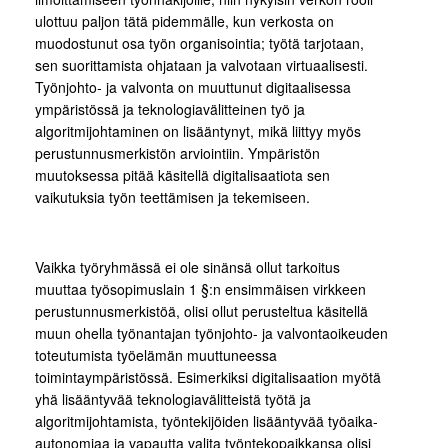
ulottuu paljon tätä pidemmälle, kun verkosta on
muodostunut osa työn organisointia; työtä tarjotaan,
sen suorittamista ohjataan ja valvotaan virtuaalisesti.
Työnjohto- ja valvonta on muuttunut digitaalisessa
ympäristössä ja teknologiavälitteinen työ ja
algoritmijohtaminen on lisääntynyt, mikä liittyy myös
perustunnusmerkistön arviointiin. Ympäristön
muutoksessa pitää käsitellä digitalisaatiota sen
vaikutuksia työn teettämisen ja tekemiseen.
Vaikka työryhmässä ei ole sinänsä ollut tarkoitus
muuttaa työsopimuslain 1 §:n ensimmäisen virkkeen
perustunnusmerkistöä, olisi ollut perusteltua käsitellä
muun ohella työnantajan työnjohto- ja valvontaoikeuden
toteutumista työelämän muuttuneessa
toimintaympäristössä. Esimerkiksi digitalisaation myötä
yhä lisääntyvää teknologiavälitteistä työtä ja
algoritmijohtamista, työntekijöiden lisääntyvää työaika-
autonomiaa ja vapautta valita työntekopaikkansa olisi