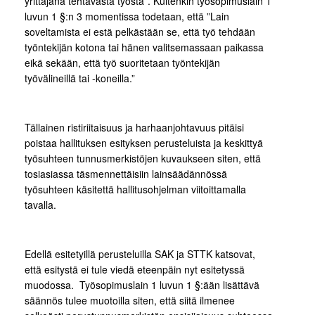
yrittäjänä tehtävästä työstä”. Kuitenkin työsopimuslain 1
luvun 1 §:n 3 momentissa todetaan, että ”Lain
soveltamista ei estä pelkästään se, että työ tehdään
työntekijän kotona tai hänen valitsemassaan paikassa
eikä sekään, että työ suoritetaan työntekijän
työvälineillä tai -koneilla.”
Tällainen ristiriitaisuus ja harhaanjohtavuus pitäisi
poistaa hallituksen esityksen perusteluista ja keskittyä
työsuhteen tunnusmerkistöjen kuvaukseen siten, että
tosiasiassa täsmennettäisiin lainsäädännössä
työsuhteen käsitettä hallitusohjelman viitoittamalla
tavalla.
Edellä esitetyillä perusteluilla SAK ja STTK katsovat,
että esitystä ei tule viedä eteenpäin nyt esitetyssä
muodossa. Työsopimuslain 1 luvun 1 §:ään lisättävä
säännös tulee muotoilla siten, että siitä ilmenee