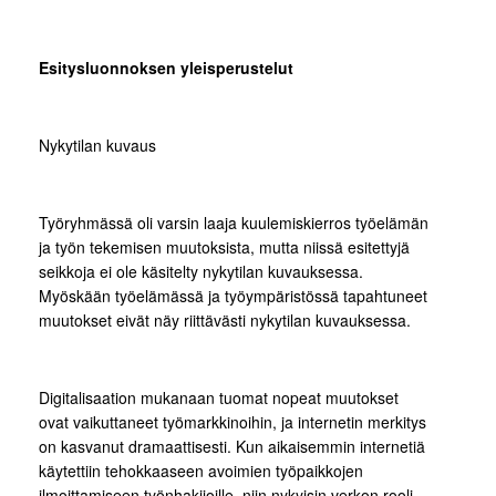
Esitysluonnoksen yleisperustelut
Nykytilan kuvaus
Työryhmässä oli varsin laaja kuulemiskierros työelämän
ja työn tekemisen muutoksista, mutta niissä esitettyjä
seikkoja ei ole käsitelty nykytilan kuvauksessa.
Myöskään työelämässä ja työympäristössä tapahtuneet
muutokset eivät näy riittävästi nykytilan kuvauksessa.
Digitalisaation mukanaan tuomat nopeat muutokset
ovat vaikuttaneet työmarkkinoihin, ja internetin merkitys
on kasvanut dramaattisesti. Kun aikaisemmin internetiä
käytettiin tehokkaaseen avoimien työpaikkojen
ilmoittamiseen työnhakijoille, niin nykyisin verkon rooli