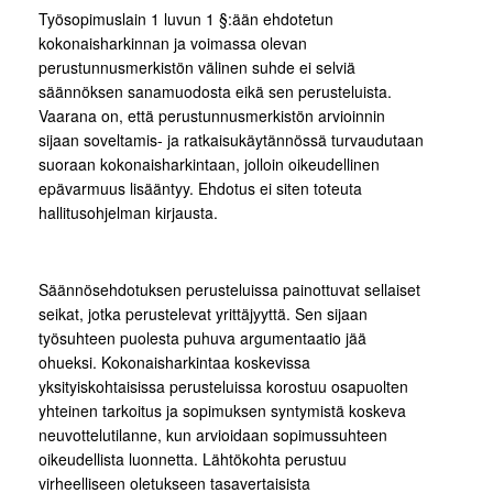
Työsopimuslain 1 luvun 1 §:ään ehdotetun
kokonaisharkinnan ja voimassa olevan
perustunnusmerkistön välinen suhde ei selviä
säännöksen sanamuodosta eikä sen perusteluista.
Vaarana on, että perustunnusmerkistön arvioinnin
sijaan soveltamis- ja ratkaisukäytännössä turvaudutaan
suoraan kokonaisharkintaan, jolloin oikeudellinen
epävarmuus lisääntyy. Ehdotus ei siten toteuta
hallitusohjelman kirjausta.
Säännösehdotuksen perusteluissa painottuvat sellaiset
seikat, jotka perustelevat yrittäjyyttä. Sen sijaan
työsuhteen puolesta puhuva argumentaatio jää
ohueksi. Kokonaisharkintaa koskevissa
yksityiskohtaisissa perusteluissa korostuu osapuolten
yhteinen tarkoitus ja sopimuksen syntymistä koskeva
neuvottelutilanne, kun arvioidaan sopimussuhteen
oikeudellista luonnetta. Lähtökohta perustuu
virheelliseen oletukseen tasavertaisista