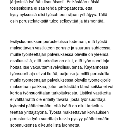
järjestellä työtään itsenäisesti. Pelkästään näistä
tosiseikoista ei saa tehdä johtopäätöstä, että
kysymyksessä olisi työsuhteen sijaan yrittäjyys. Tältä
osin perustelutekstiä tulee selkeyttää ja täsmentää.
Esitysluonnoksen perusteluissa todetaan, että työstä
maksettavan vastikkeen peruste ja suuruus suhteessa
muille työnteettäjän palveluksessa oleville on yleensä
osoitus siitä, että tarkoitus on ollut, että työn suorittaja
hoitaa itse vakuuttamisvelvollisuutensa. Käytännössä
työnsuorittaja ei voi tietää, paljonko ja millä perusteilla
muille työnteettäjän palveluksessa oleville työntekijöille
maksetaan palkkaa, joten pelkästään tämä seikka ei voi
kertoa työnsuorittajan tarkoituksesta. Lisäksi vastiketta
ei välttämättä ole eritelty tavalla, josta työnsuorittaja
kykenisi päättelemään, että työtä on ollut tarkoitus
teettää yrittäjätyönä. Työstä maksettavan korvauksen
perusteella työn suorittaja tuskin pystyy päättelemään
sopimuksensa oikeudellista luonnetta.