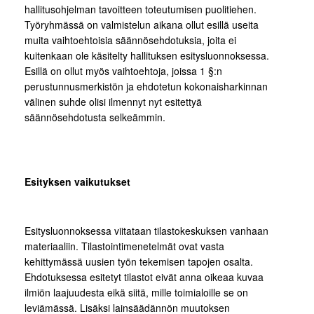
hallitusohjelman tavoitteen toteutumisen puolitiehen.
Työryhmässä on valmistelun aikana ollut esillä useita
muita vaihtoehtoisia säännösehdotuksia, joita ei
kuitenkaan ole käsitelty hallituksen esitysluonnoksessa.
Esillä on ollut myös vaihtoehtoja, joissa 1 §:n
perustunnusmerkistön ja ehdotetun kokonaisharkinnan
välinen suhde olisi ilmennyt nyt esitettyä
säännösehdotusta selkeämmin.
Esityksen vaikutukset
Esitysluonnoksessa viitataan tilastokeskuksen vanhaan
materiaaliin. Tilastointimenetelmät ovat vasta
kehittymässä uusien työn tekemisen tapojen osalta.
Ehdotuksessa esitetyt tilastot eivät anna oikeaa kuvaa
ilmiön laajuudesta eikä siitä, mille toimialoille se on
leviämässä. Lisäksi lainsäädännön muutoksen