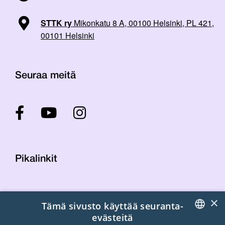
STTK ry
Mikonkatu 8 A, 00100 Helsinki, PL 421,
00101 Helsinki
Seuraa meitä
Pikalinkit
Yhteystiedot
×
Tämä sivusto käyttää seuranta-
Laskutustiedot
evästeitä
STTK:n kuvapankki