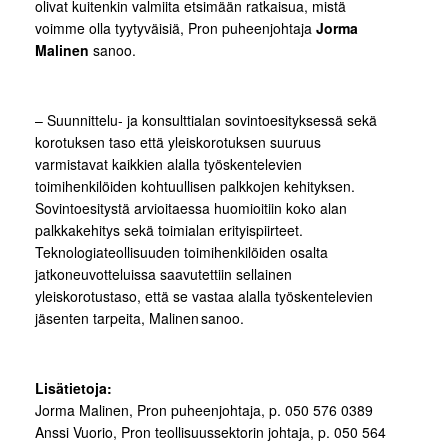
olivat kuitenkin valmiita etsimään ratkaisua, mistä
voimme olla tyytyväisiä, Pron puheenjohtaja
Jorma
Malinen
sanoo.
– Suunnittelu- ja konsulttialan sovintoesityksessä sekä
korotuksen taso että yleiskorotuksen suuruus
varmistavat kaikkien alalla työskentelevien
toimihenkilöiden kohtuullisen palkkojen kehityksen.
Sovintoesitystä arvioitaessa huomioitiin koko alan
palkkakehitys sekä toimialan erityispiirteet.
Teknologiateollisuuden toimihenkilöiden osalta
jatkoneuvotteluissa saavutettiin sellainen
yleiskorotustaso, että se vastaa alalla työskentelevien
jäsenten tarpeita, Malinen sanoo.
Lisätietoja:
Jorma Malinen, Pron puheenjohtaja, p. 050 576 0389
Anssi Vuorio, Pron teollisuussektorin johtaja, p. 050 564