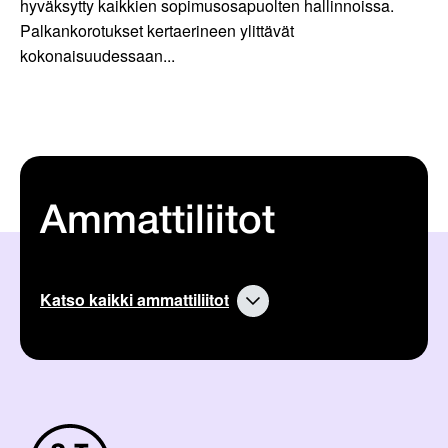
hyväksytty kaikkien sopimusosapuolten hallinnoissa.
Palkankorotukset kertaerineen ylittävät
kokonaisuudessaan...
Ammattiliitot
Katso kaikki ammattiliitot