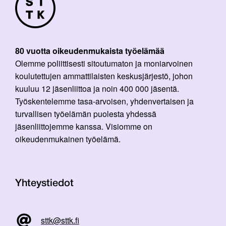
80 vuotta oikeudenmukaista työelämää
Olemme poliittisesti sitoutumaton ja moniarvoinen
koulutettujen ammattilaisten keskusjärjestö, johon
kuuluu 12 jäsenliittoa ja noin 400 000 jäsentä.
Työskentelemme tasa-arvoisen, yhdenvertaisen ja
turvallisen työelämän puolesta yhdessä
jäsenliittojemme kanssa. Visiomme on
oikeudenmukainen työelämä.
Yhteystiedot
sttk@sttk.fi