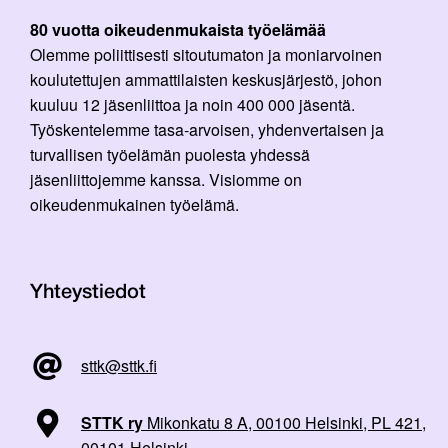
80 vuotta oikeudenmukaista työelämää
Olemme poliittisesti sitoutumaton ja moniarvoinen
koulutettujen ammattilaisten keskusjärjestö, johon
kuuluu 12 jäsenliittoa ja noin 400 000 jäsentä.
Työskentelemme tasa-arvoisen, yhdenvertaisen ja
turvallisen työelämän puolesta yhdessä
jäsenliittojemme kanssa. Visiomme on
oikeudenmukainen työelämä.
Yhteystiedot
sttk@sttk.fi
STTK ry
Mikonkatu 8 A, 00100 Helsinki, PL 421,
00101 Helsinki