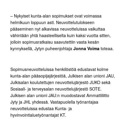
– Nykyiset kunta-alan sopimukset ovat voimassa
helmikuun loppuun asti. Neuvottelutulokseen
pääseminen nyt alkavissa neuvotteluissa vaikuttaa
vähintään yhtä haasteelliselta kuin kaksi vuotta sitten,
jolloin sopimusratkaisu saavutettiin vasta kesän
kynnyksellä, Jytyn puheenjohtaja
Jonna Voima
toteaa.
Sopimusneuvotteluissa henkilöstöä edustavat kolme
kunta-alan pääsopijajärjestöä, Julkisen alan unioni JAU,
Julkisalan koulutettujen neuvottelujärjestö JUKO sekä
Sosiaali- ja terveysalan neuvottelujärjestö SOTE.
Julkisen alan unioni JAU:n muodostavat Ammattiliitto
Jyty ja JHL yhdessä. Vastapuolella työnantajaa
neuvotteluissa edustaa Kunta- ja
hyvinvointialuetyönantajat KT.