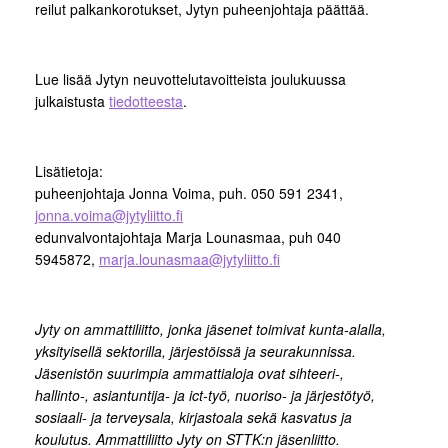
reilut palkankorotukset, Jytyn puheenjohtaja päättää.
Lue lisää Jytyn neuvottelutavoitteista joulukuussa
julkaistusta
tiedotteesta
.
Lisätietoja:
puheenjohtaja Jonna Voima, puh. 050 591 2341,
jonna.voima@jytyliitto.fi
edunvalvontajohtaja Marja Lounasmaa, puh 040
5945872,
marja.lounasmaa@jytyliitto.fi
Jyty on ammattiliitto, jonka jäsenet toimivat kunta-alalla,
yksityisellä sektorilla, järjestöissä ja seurakunnissa.
Jäsenistön suurimpia ammattialoja ovat sihteeri-,
hallinto-, asiantuntija- ja ict-työ, nuoriso- ja järjestötyö,
sosiaali- ja terveysala, kirjastoala sekä kasvatus ja
koulutus.
Ammattiliitto Jyty on STTK:n jäsenliitto.