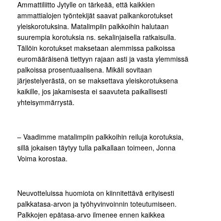
Ammattiliitto Jytylle on tärkeää, että kaikkien
ammattialojen työntekijät saavat palkankorotukset
yleiskorotuksina. Matalimpiin palkkoihin halutaan
suurempia korotuksia ns. sekalinjaisella ratkaisulla.
Tällöin korotukset maksetaan alemmissa palkoissa
euromääräisenä tiettyyn rajaan asti ja vasta ylemmissä
palkoissa prosentuaalisena. Mikäli sovitaan
järjestelyerästä, on se maksettava yleiskorotuksena
kaikille, jos jakamisesta ei saavuteta paikallisesti
yhteisymmärrystä.
– Vaadimme matalimpiin palkkoihin reiluja korotuksia,
sillä jokaisen täytyy tulla palkallaan toimeen, Jonna
Voima korostaa.
Neuvotteluissa huomiota on kiinnitettävä erityisesti
palkkatasa-arvon ja työhyvinvoinnin toteutumiseen.
Palkkojen epätasa-arvo ilmenee ennen kaikkea