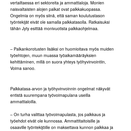
vertailtaessa eri sektoreita ja ammattialoja. Monien
naisvaltaisten alojen palkat ovat palkkakuopassa.
Ongelmia on myös siinä, että saman koulutustason
työntekijät eivät ole samalla palkkatasolla. Ratkaisuksi
tähän Jyty esittää monivuotista palkkaohjelmaa.
– Palkankorotusten lisäksi on huomioitava myös muiden
työehtojen, muun muassa työaikamääräyksien
kehittäminen, millä on suora yhteys työhyvinvointiin,
Voima sanoo.
Palkkatasa-arvon ja työhyvinvoinnin ongelmat näkyvät
entistä suurempana työvoimapulana useilla
ammattialoilla.
– On turha valittaa työvoimapulasta, jos palkkaus ja
työehdot eivät ole kunnossa. Ammattitaitoisille ja
osaaville työntekijöille on maksettava kunnon palkkaa ja