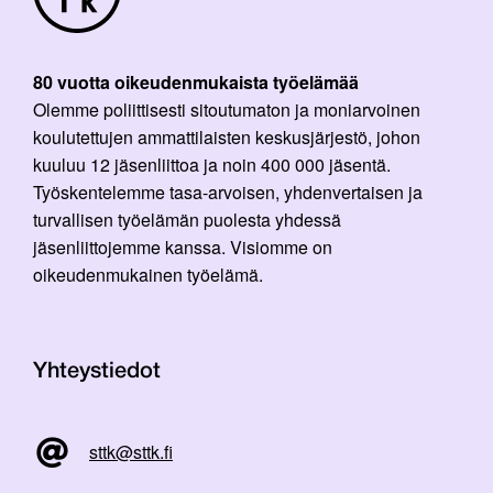
80 vuotta oikeudenmukaista työelämää
Olemme poliittisesti sitoutumaton ja moniarvoinen
koulutettujen ammattilaisten keskusjärjestö, johon
kuuluu 12 jäsenliittoa ja noin 400 000 jäsentä.
Työskentelemme tasa-arvoisen, yhdenvertaisen ja
turvallisen työelämän puolesta yhdessä
jäsenliittojemme kanssa. Visiomme on
oikeudenmukainen työelämä.
Yhteystiedot
sttk@sttk.fi