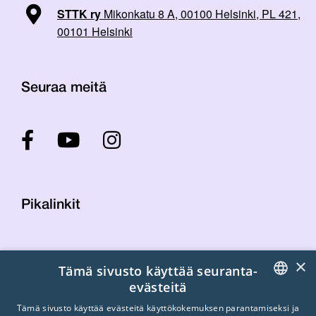
STTK ry
Mikonkatu 8 A, 00100 Helsinki, PL 421,
00101 Helsinki
Seuraa meitä
Pikalinkit
Yhteystiedot
×
Tämä sivusto käyttää seuranta-
Laskutustiedot
evästeitä
STTK:n kuvapankki
FINNISH
Tietosuojaseloste
Tämä sivusto käyttää evästeitä käyttökokemuksen parantamiseksi ja