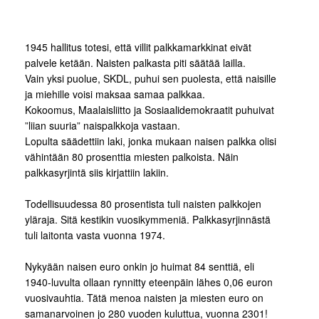
1945 hallitus totesi, että villit palkkamarkkinat eivät
palvele ketään. Naisten palkasta piti säätää lailla.
Vain yksi puolue, SKDL, puhui sen puolesta, että naisille
ja miehille voisi maksaa samaa palkkaa.
Kokoomus, Maalaisliitto ja Sosiaalidemokraatit puhuivat
”liian suuria” naispalkkoja vastaan.
Lopulta säädettiin laki, jonka mukaan naisen palkka olisi
vähintään 80 prosenttia miesten palkoista. Näin
palkkasyrjintä siis kirjattiin lakiin.
Todellisuudessa 80 prosentista tuli naisten palkkojen
yläraja. Sitä kestikin vuosikymmeniä. Palkkasyrjinnästä
tuli laitonta vasta vuonna 1974.
Nykyään naisen euro onkin jo huimat 84 senttiä, eli
1940-luvulta ollaan rynnitty eteenpäin lähes 0,06 euron
vuosivauhtia. Tätä menoa naisten ja miesten euro on
samanarvoinen jo 280 vuoden kuluttua, vuonna 2301!