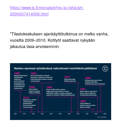
https://www.is.fi/menaiset/tyo-ja-raha/art-
2000007414056.html
*Tilastokeskuksen ajankäyttötutkimus on melko vanha,
vuosilta 2009–2010. Kotityöt saattavat nykyään
jakautua tasa-arvoisemmin.