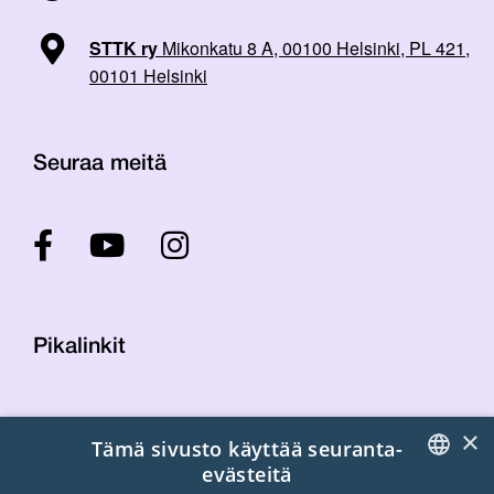
STTK ry
Mikonkatu 8 A, 00100 Helsinki, PL 421,
00101 Helsinki
Seuraa meitä
Pikalinkit
Yhteystiedot
×
Tämä sivusto käyttää seuranta-
Laskutustiedot
evästeitä
STTK:n kuvapankki