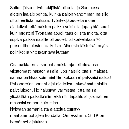
Sotien jälkeen työntekijöistä oli pula, ja Suomessa
alettiin laajalti pohtia, kuinka paljon vähemmän naisille
oli aiheellista maksaa. Työntekijäpuolella monet
ajattelivat, että naisten palkka voisi olla jopa yhtä suuri
kuin miesten! Työnantajapuoli taas oli sitä mieltä, että
sopiva palkka naisille oli puolet, tai korkeintaan 70
prosenttia miesten palkoista. Aiheesta kiistelivät myös
poliitikot ja yhteiskuntavaikuttajat.
Osa palkkaeroja kannattaneista ajatteli olevansa
vilpittömästi naisten asialla. Jos naisille pitäisi maksaa
samaa palkkaa kuin miehille, kukaan ei palkkaisi naisia!
Palkkaerojen kannattajat ajattelivat tekevänsä naisille
palveluksen. He halusivat varmistaa, että naisia
ylipäätään palkattaisiin, eikä niin tapahtuisi, jos nainen
maksaisi saman kuin mies.
Nykyään samanlaista ajattelua esiintyy
maahanmuuttajien kohdalla. Onneksi mm. STTK on
tyrmännyt ajatuksen.