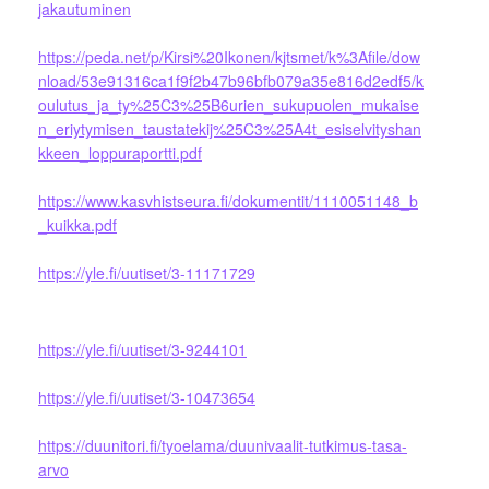
jakautuminen
https://peda.net/p/Kirsi%20Ikonen/kjtsmet/k%3Afile/dow
nload/53e91316ca1f9f2b47b96bfb079a35e816d2edf5/k
oulutus_ja_ty%25C3%25B6urien_sukupuolen_mukaise
n_eriytymisen_taustatekij%25C3%25A4t_esiselvityshan
kkeen_loppuraportti.pdf
https://www.kasvhistseura.fi/dokumentit/1110051148_b
_kuikka.pdf
https://yle.fi/uutiset/3-11171729
https://yle.fi/uutiset/3-9244101
https://yle.fi/uutiset/3-10473654
https://duunitori.fi/tyoelama/duunivaalit-tutkimus-tasa-
arvo