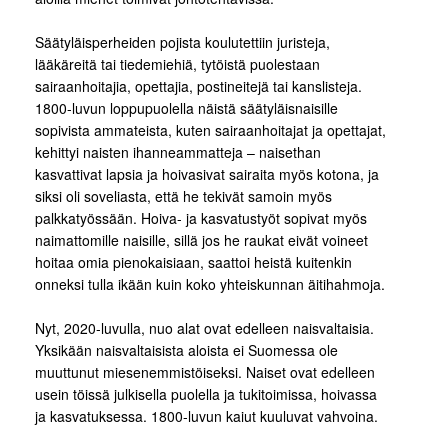
Säätyläisperheiden pojista koulutettiin juristeja,
lääkäreitä tai tiedemiehiä, tytöistä puolestaan
sairaanhoitajia, opettajia, postineitejä tai kanslisteja.
1800-luvun loppupuolella näistä säätyläisnaisille
sopivista ammateista, kuten sairaanhoitajat ja opettajat,
kehittyi naisten ihanneammatteja – naisethan
kasvattivat lapsia ja hoivasivat sairaita myös kotona, ja
siksi oli soveliasta, että he tekivät samoin myös
palkkatyössään. Hoiva- ja kasvatustyöt sopivat myös
naimattomille naisille, sillä jos he raukat eivät voineet
hoitaa omia pienokaisiaan, saattoi heistä kuitenkin
onneksi tulla ikään kuin koko yhteiskunnan äitihahmoja.
Nyt, 2020-luvulla, nuo alat ovat edelleen naisvaltaisia.
Yksikään naisvaltaisista aloista ei Suomessa ole
muuttunut miesenemmistöiseksi. Naiset ovat edelleen
usein töissä julkisella puolella ja tukitoimissa, hoivassa
ja kasvatuksessa. 1800-luvun kaiut kuuluvat vahvoina.