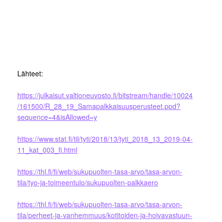
Lähteet:
https://julkaisut.valtioneuvosto.fi/bitstream/handle/10024
/161500/R_28_19_Samapalkkaisuusperusteet.ppd?
sequence=4&isAllowed=y
https://www.stat.fi/til/tyti/2018/13/tyti_2018_13_2019-04-
11_kat_003_fi.html
https://thl.fi/fi/web/sukupuolten-tasa-arvo/tasa-arvon-
tila/tyo-ja-toimeentulo/sukupuolten-palkkaero
https://thl.fi/fi/web/sukupuolten-tasa-arvo/tasa-arvon-
tila/perheet-ja-vanhemmuus/kotitoiden-ja-hoivavastuun-