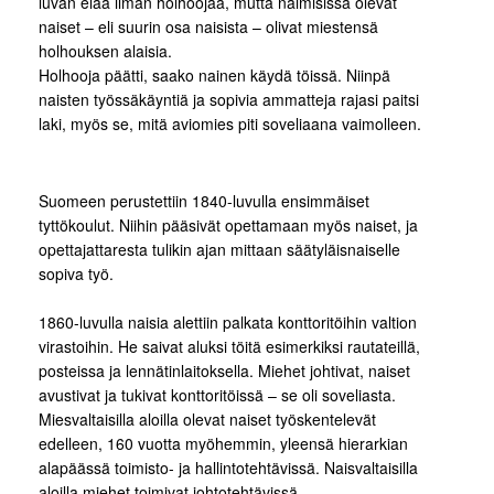
luvan elää ilman holhoojaa, mutta naimisissa olevat
naiset – eli suurin osa naisista – olivat miestensä
holhouksen alaisia.
Holhooja päätti, saako nainen käydä töissä. Niinpä
naisten työssäkäyntiä ja sopivia ammatteja rajasi paitsi
laki, myös se, mitä aviomies piti soveliaana vaimolleen.
Suomeen perustettiin 1840-luvulla ensimmäiset
tyttökoulut. Niihin pääsivät opettamaan myös naiset, ja
opettajattaresta tulikin ajan mittaan säätyläisnaiselle
sopiva työ.
1860-luvulla naisia alettiin palkata konttoritöihin valtion
virastoihin. He saivat aluksi töitä esimerkiksi rautateillä,
posteissa ja lennätinlaitoksella. Miehet johtivat, naiset
avustivat ja tukivat konttoritöissä – se oli soveliasta.
Miesvaltaisilla aloilla olevat naiset työskentelevät
edelleen, 160 vuotta myöhemmin, yleensä hierarkian
alapäässä toimisto- ja hallintotehtävissä. Naisvaltaisilla
aloilla miehet toimivat johtotehtävissä.