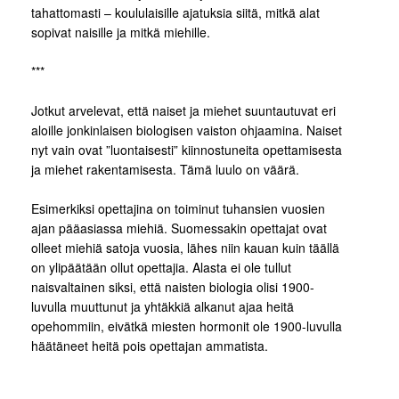
tahattomasti – koululaisille ajatuksia siitä, mitkä alat
sopivat naisille ja mitkä miehille.
***
Jotkut arvelevat, että naiset ja miehet suuntautuvat eri
aloille jonkinlaisen biologisen vaiston ohjaamina. Naiset
nyt vain ovat ”luontaisesti” kiinnostuneita opettamisesta
ja miehet rakentamisesta. Tämä luulo on väärä.
Esimerkiksi opettajina on toiminut tuhansien vuosien
ajan pääasiassa miehiä. Suomessakin opettajat ovat
olleet miehiä satoja vuosia, lähes niin kauan kuin täällä
on ylipäätään ollut opettajia. Alasta ei ole tullut
naisvaltainen siksi, että naisten biologia olisi 1900-
luvulla muuttunut ja yhtäkkiä alkanut ajaa heitä
opehommiin, eivätkä miesten hormonit ole 1900-luvulla
häätäneet heitä pois opettajan ammatista.