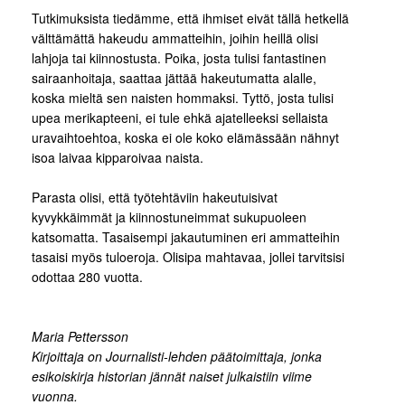
Tutkimuksista tiedämme, että ihmiset eivät tällä hetkellä
välttämättä hakeudu ammatteihin, joihin heillä olisi
lahjoja tai kiinnostusta. Poika, josta tulisi fantastinen
sairaanhoitaja, saattaa jättää hakeutumatta alalle,
koska mieltä sen naisten hommaksi. Tyttö, josta tulisi
upea merikapteeni, ei tule ehkä ajatelleeksi sellaista
uravaihtoehtoa, koska ei ole koko elämässään nähnyt
isoa laivaa kipparoivaa naista.
Parasta olisi, että työtehtäviin hakeutuisivat
kyvykkäimmät ja kiinnostuneimmat sukupuoleen
katsomatta. Tasaisempi jakautuminen eri ammatteihin
tasaisi myös tuloeroja. Olisipa mahtavaa, jollei tarvitsisi
odottaa 280 vuotta.
Maria Pettersson
Kirjoittaja on Journalisti-lehden päätoimittaja, jonka
esikoiskirja historian jännät naiset julkaistiin viime
vuonna.