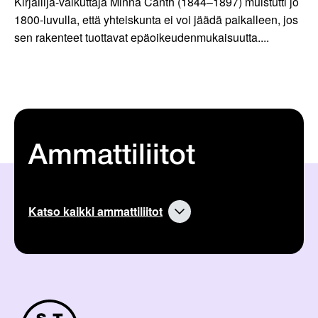
Kirjailija-vaikuttaja Minna Canth (1844–1897) muistutti jo
1800-luvulla, että yhteiskunta ei voi jäädä paikalleen, jos
sen rakenteet tuottavat epäoikeudenmukaisuutta....
Ammattiliitot
Katso kaikki ammattiliitot