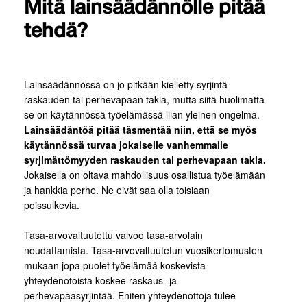
Mitä lainsäädännölle pitää
tehdä?
Lainsäädännössä on jo pitkään kielletty syrjintä
raskauden tai perhevapaan takia, mutta siitä huolimatta
se on käytännössä työelämässä liian yleinen ongelma.
Lainsäädäntöä pitää täsmentää niin, että se myös
käytännössä turvaa jokaiselle vanhemmalle
syrjimättömyyden raskauden tai perhevapaan takia.
Jokaisella on oltava mahdollisuus osallistua työelämään
ja hankkia perhe. Ne eivät saa olla toisiaan
poissulkevia.
Tasa-arvovaltuutettu valvoo tasa-arvolain
noudattamista. Tasa-arvovaltuutetun vuosikertomusten
mukaan jopa puolet työelämää koskevista
yhteydenotoista koskee raskaus- ja
perhevapaasyrjintää. Eniten yhteydenottoja tulee