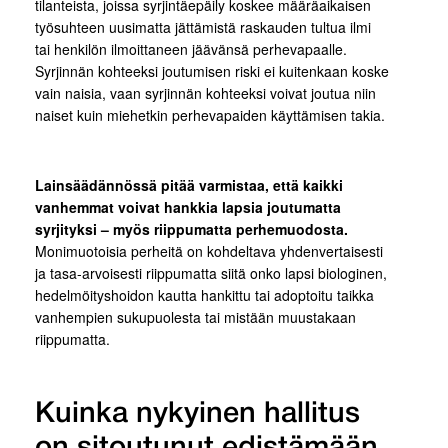
tilanteista, joissa syrjintäepäily koskee määräaikaisen
työsuhteen uusimatta jättämistä raskauden tultua ilmi
tai henkilön ilmoittaneen jäävänsä perhevapaalle.
Syrjinnän kohteeksi joutumisen riski ei kuitenkaan koske
vain naisia, vaan syrjinnän kohteeksi voivat joutua niin
naiset kuin miehetkin perhevapaiden käyttämisen takia.
Lainsäädännössä pitää varmistaa, että kaikki
vanhemmat voivat hankkia lapsia joutumatta
syrjityksi – myös riippumatta perhemuodosta.
Monimuotoisia perheitä on kohdeltava yhdenvertaisesti
ja tasa-arvoisesti riippumatta siitä onko lapsi biologinen,
hedelmöityshoidon kautta hankittu tai adoptoitu taikka
vanhempien sukupuolesta tai mistään muustakaan
riippumatta.
Kuinka nykyinen hallitus