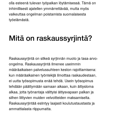
olla esteenä tulevan työpaikan löytämisessä. Tämä on
inhimillisesti ajatellen ymmärrettävää, mutta myös
vaikeuttaa ongelman poistamista suomalaisesta
työelämästä.
Mitä on raskaussyrjintä?
Raskaussyrjintä on sitkeä syrjinnän muoto ja tasa-arvo-
ongelma. Raskaussyrjintä ilmenee useimmin
määräaikaisen palvelussuhteen keston rajoittamisena:
kun määräaikainen työntekijä ilmoittaa raskaudestaan,
ei uutta työsopimusta enää tehdä. Usein työsopimus
tehdään päättymään samaan aikaan, kuin äitiysloma
alkaa, jotta työnantaja välttyisi äitiysvapaan palkan ja
siihen liittyvien muiden velvoitteiden maksamiselta.
Raskaussyrjintää esiintyy laajasti koulutustaustasta ja
ammattialasta riippumatta.