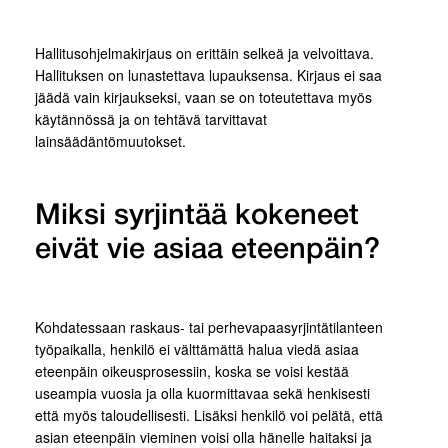
Hallitusohjelmakirjaus on erittäin selkeä ja velvoittava.
Hallituksen on lunastettava lupauksensa. Kirjaus ei saa
jäädä vain kirjaukseksi, vaan se on toteutettava myös
käytännössä ja on tehtävä tarvittavat
lainsäädäntömuutokset.
Miksi syrjintää kokeneet
eivät vie asiaa eteenpäin?
Kohdatessaan raskaus- tai perhevapaasyrjintätilanteen
työpaikalla, henkilö ei välttämättä halua viedä asiaa
eteenpäin oikeusprosessiin, koska se voisi kestää
useampia vuosia ja olla kuormittavaa sekä henkisesti
että myös taloudellisesti. Lisäksi henkilö voi pelätä, että
asian eteenpäin vieminen voisi olla hänelle haitaksi ja