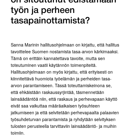
on sitoutunut edistämään
työn ja perheen
tasapainottamista?
Sanna Marinin hallitusohjelmaan on kirjattu, että hallitus
tavoittelee Suomen nostamista tasa-arvon kärkimaaksi.
Tämä on erittäin kannatettava tavoite, mutta sen
toteutuminen vaatii käytännön toimenpiteitä.
Hallitusohjelmaan on myös kirjattu, että erityisesti on
kiinnitettävä huomiota työelämän ja perheiden tasa-
arvon parantamiseen. Tässä toteuttamiskeinona se,
että ehkäistään raskaussyrjintää, täsmennetään
lainsäädäntöä niin, että raskaus ja perhevapaan käyttö
eivät saa vaikuttaa määräaikaisen työsuhteen
jatkumiseen ja että selvitetään perhevapaalta palaavien
työsuhdeturvan parantamista ja ryhdytään selvityksen
tulosten perusteella tarvittaviin lainsäädäntö- ja muihin
toimiin.