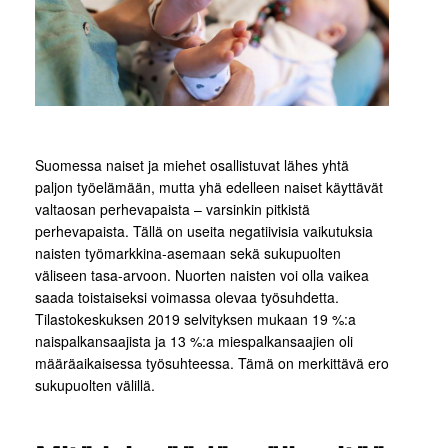
Suomessa naiset ja miehet osallistuvat lähes yhtä
paljon työelämään, mutta yhä edelleen naiset käyttävät
valtaosan perhevapaista – varsinkin pitkistä
perhevapaista. Tällä on useita negatiivisia vaikutuksia
naisten työmarkkina-asemaan sekä sukupuolten
väliseen tasa-arvoon. Nuorten naisten voi olla vaikea
saada toistaiseksi voimassa olevaa työsuhdetta.
Tilastokeskuksen 2019 selvityksen mukaan 19 %:a
naispalkansaajista ja 13 %:a miespalkansaajien oli
määräaikaisessa työsuhteessa. Tämä on merkittävä ero
sukupuolten välillä.