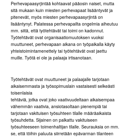
Perhevapaasyrjintää kohtaavat pääosin naiset, mutta
sitä mukaan kuin miesten perhevapaat lisääntyvät ja
pitenevät, myös miesten perhevapaasyrjintä on
lisääntynyt. Palatessa perhevapailta ongelmia aiheutuu
mm. siitä, että työtehtävät tai toimi on kadonnut.
Työtehtävät ovat organisaatiomuutoksen vuoksi
muuttuneet, perhevapaan aikana on työpaikalla käyty
yhteistoimintamenettely tai työtehtävät ovat jaettu
muille. Työtä ei ole ja palaaja irtisanotaan.
Työtehtävät ovat muuttuneet ja palaajalle tarjotaan
aikaisemmasta ja työsopimuslain vastaisesti selkeästi
toisenlaisia
tehtäviä, jotka ovat joko vaativuudeltaan aikaisempaa
vähemmän vaativia, ansiotasoltaan pienempiä tai
tarjotaan vakituisen työsuhteen tilalle määräaikaista
työsuhdetta. Sijainen on palkattu vakituiseen
työsuhteeseen toimenhaltijan tilalle. Seurauksia on mm.
se, että töihin paluuta siirretään epävarman tilanteen