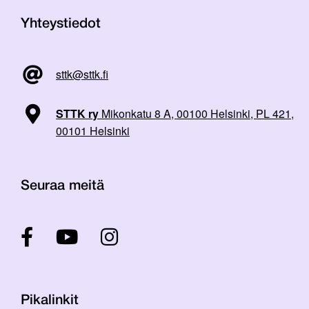
Yhteystiedot
sttk@sttk.fi
STTK ry
Mikonkatu 8 A, 00100 Helsinki, PL 421,
00101 Helsinki
Seuraa meitä
Pikalinkit