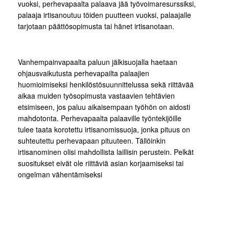
vuoksi, perhevapaalta palaava jää työvoimaresurssiksi,
palaaja irtisanoutuu töiden puutteen vuoksi, palaajalle
tarjotaan päättösopimusta tai hänet irtisanotaan.
Vanhempainvapaalta paluun jälkisuojalla haetaan
ohjausvaikutusta perhevapailta palaajien
huomioimiseksi henkilöstösuunnittelussa sekä riittävää
aikaa muiden työsopimusta vastaavien tehtävien
etsimiseen, jos paluu aikaisempaan työhön on aidosti
mahdotonta. Perhevapaalta palaaville työntekijöille
tulee taata korotettu irtisanomissuoja, jonka pituus on
suhteutettu perhevapaan pituuteen. Tällöinkin
irtisanominen olisi mahdollista laillisin perustein. Pelkät
suositukset eivät ole riittäviä asian korjaamiseksi tai
ongelman vähentämiseksi