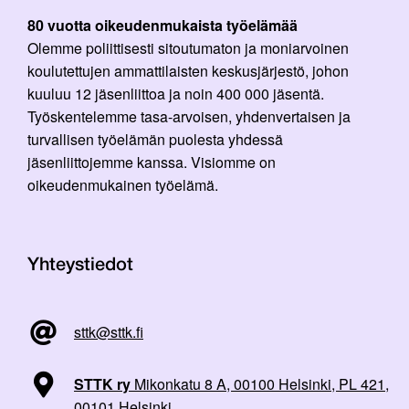
80 vuotta oikeudenmukaista työelämää
Olemme poliittisesti sitoutumaton ja moniarvoinen
koulutettujen ammattilaisten keskusjärjestö, johon
kuuluu 12 jäsenliittoa ja noin 400 000 jäsentä.
Työskentelemme tasa-arvoisen, yhdenvertaisen ja
turvallisen työelämän puolesta yhdessä
jäsenliittojemme kanssa. Visiomme on
oikeudenmukainen työelämä.
Yhteystiedot
sttk@sttk.fi
STTK ry
Mikonkatu 8 A, 00100 Helsinki, PL 421,
00101 Helsinki