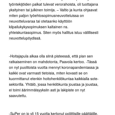
työntekijöiden palkat tulevat verorahoista, oli tuottajana
yksityinen tai julkinen toimija. – Valtio ja kunta ohjaavat
miten paljon työehtosopimusneuvotteluissa on
neuvotteluvaraa tai otetaanko käyttöön
kilpailukykysopimuksen kaltainen ns.
yhteiskuntasopimus. Siten myös hallitus istuu välillisesti
neuvottelupöydissä.
-Hoitajapula alkaa olla siinä pisteessä, että pian sen
ratkaiseminen on mahdotonta, Paavola kertoo. -Tässä
on nyt puolitoista vuotta mennyt koronapandemiassa ja
kaikki ovat varmasti tietoisia, miten kovasti se on
kuormittanut etenkin hoitohenkilökuntaa kaikkialla sote-
sektorilla. Yhtälö, jossa henkilökunta joustaa ja joustaa,
ei toimi äärimmäisyyksiin asti ja lakipiste on nyt
saavutettu.
-SuPer on jo yli 15 vuotta kertonut poliittisille päättäjille,