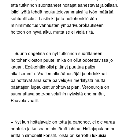
että tutkinnon suorittaneet hoitajat äänestävät jaloillaan,
jollei työtä tehdä houkuttelevammaksi ja työn määrää
kohtuulliseksi. Lakiin kirjattu hoitohenkilöstön
minimimitoitus vanhusten ympärivuorokautiseen
hoitoon on hyvä alku, mutta se ei vielä riitä.
– Suurin ongelma on nyt tutkinnon suorittaneen
hoitohenkilöstön puute, mikä on ollut odotettavissa jo
kauan. Epäkohtiin olisi pitänyt puuttua paljon
aikaisemmin. Vaalien alla äänestäjät ja ehdokkaat
painottavat aina sote-palvelujen merkitystä mutta
päättäjien lupaukset unohtuvat pian. Veroeuroja on
suunnattava sote-palveluihin nykyistä enemmän,
Paavola vaatii.
– Nyt kun hoitajavaje on totta ja pahenee, ei ole varaa
odotella ja katsoa mihin tämä johtaa. Hoitajapulaan on
erittäin simppelit konstit, joista on kerrottu lukuisia