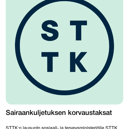
Sairaankuljetuksen korvaustaksat
STTK:n lausunto sosiaali- ja terveysministeriölle STTK