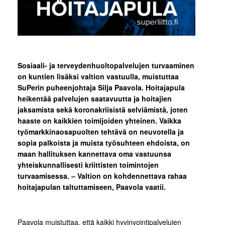
Sosiaali- ja terveydenhuoltopalvelujen turvaaminen
on kuntien lisäksi valtion vastuulla, muistuttaa
SuPerin puheenjohtaja Silja Paavola. Hoitajapula
heikentää palvelujen saatavuutta ja hoitajien
jaksamista sekä koronakriisistä selviämistä, joten
haaste on kaikkien toimijoiden yhteinen. Vaikka
työmarkkinaosapuolten tehtävä on neuvotella ja
sopia palkoista ja muista työsuhteen ehdoista, on
maan hallituksen kannettava oma vastuunsa
yhteiskunnallisesti kriittisten toimintojen
turvaamisessa. – Valtion on kohdennettava rahaa
hoitajapulan taltuttamiseen, Paavola vaatii.
Paavola muistuttaa, että kaikki hyvinvointipalvelujen