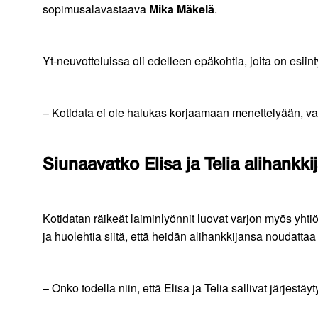
sopimusalavastaava
Mika Mäkelä
.
Yt-neuvotteluissa oli edelleen epäkohtia, joita on esiin
– Kotidata ei ole halukas korjaamaan menettelyään, va
Siunaavatko Elisa ja Telia alihankki
Kotidatan räikeät laiminlyönnit luovat varjon myös yhti
ja huolehtia siitä, että heidän alihankkijansa noudatta
– Onko todella niin, että Elisa ja Telia sallivat järjes