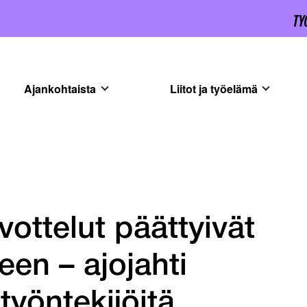
Ajankohtaista
Liitot ja työelämä
ottelut päättyivät
en – ajojahti
työntekijöitä