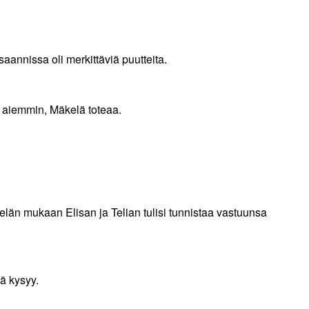
saannissa oli merkittäviä puutteita.
o aiemmin, Mäkelä toteaa.
kelän mukaan Elisan ja Telian tulisi tunnistaa vastuunsa
lä kysyy.