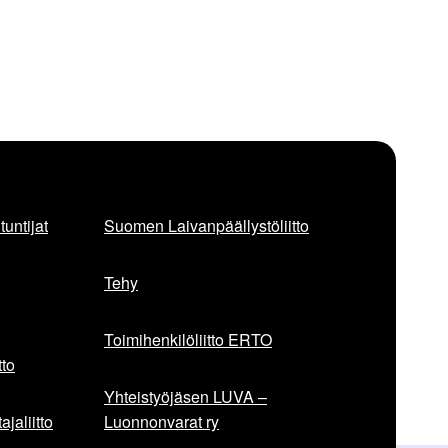
untijat
Suomen Laivanpäällystöliitto
Tehy
Toimihenkilöliitto ERTO
to
Yhteistyöjäsen LUVA –
jaliitto
Luonnonvarat ry