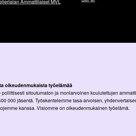
ijerialan Ammattilaiset MVL
ta oikeudenmukaista työelämää
oliittisesti sitoutumaton ja moniarvoinen koulutettujen ammattil
 400 000 jäsentä. Työskentelemme tasa-arvoisen, yhdenvertaisen
ittojemme kanssa. Visiomme on oikeudenmukainen työelämä.