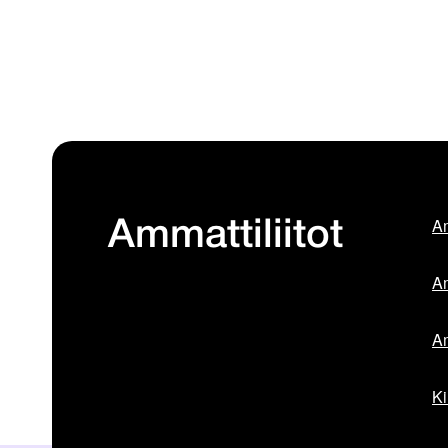
Am
Ammattiliitot
Am
Am
Ki