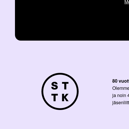
Me
80 vuot
Olemme p
ja noin
jäsenli