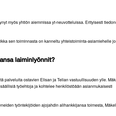
tynyt myös yhtiön aiemmissa yt-neuvotteluissa. Erityisesti tiedon
ikka sen toiminnasta on kanneltu yhteistoiminta-asiamiehelle j
jansa laiminlyönnit?
ötä palveluita ostavien Elisan ja Telian vastuullisuuden ylle. Mä
a säällisiä työehtoja ja kohtelee henkilöstöään asianmukaisesti
täytyneiden työntekijöiden ajojahdin alihankkijansa toimesta, Mäke