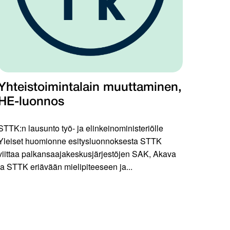
Yhteistoimintalain muuttaminen,
HE-luonnos
STTK:n lausunto työ- ja elinkeinoministeriölle
Yleiset huomionne esitysluonnoksesta STTK
viittaa palkansaajakeskusjärjestöjen SAK, Akava
ja STTK eriävään mielipiteeseen ja...