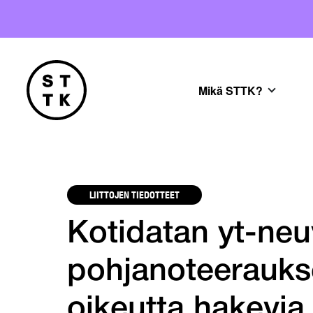
Mikä STTK?
LIITTOJEN TIEDOTTEET
Kotidatan yt-neuv
pohjanoteeraukse
oikeutta hakevia 