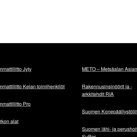
mattiliitto Jyty
METO – Metsäalan Asiant
mattiliitto Kelan toimihenkilöt
Rakennusinsinöörit ja -
arkkitehdit RIA
mattiliitto Pro
Suomen Konepäällystöliit
rkon alat
Suomen lähi- ja perushoita
SuPer