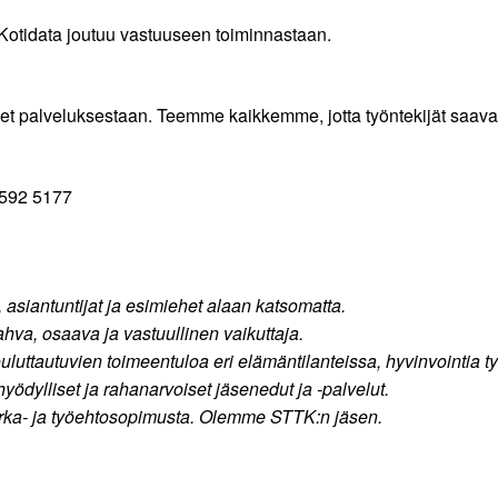
 Kotidata joutuu vastuuseen toiminnastaan.
enet palveluksestaan. Teemme kaikkemme, jotta työntekijät saavat
 592 5177
, asiantuntijat ja esimiehet alaan katsomatta.
a, osaava ja vastuullinen vaikuttaja.
ttautuvien toimeentuloa eri elämäntilanteissa, hyvinvointia työ
ödylliset ja rahanarvoiset jäsenedut ja -palvelut.
irka- ja työehtosopimusta. Olemme STTK:n jäsen.