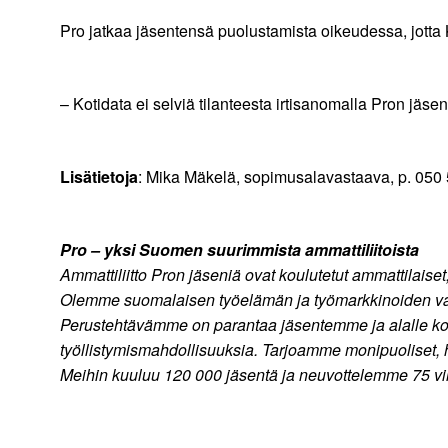
Pro jatkaa jäsentensä puolustamista oikeudessa, jotta
– Kotidata ei selviä tilanteesta irtisanomalla Pron jäs
Lisätietoja
: Mika Mäkelä, sopimusalavastaava, p. 050
Pro – yksi Suomen suurimmista ammattiliitoista
Ammattiliitto Pron jäseniä ovat koulutetut ammattilaiset
Olemme suomalaisen työelämän ja työmarkkinoiden vahv
Perustehtävämme on parantaa jäsentemme ja alalle koulu
työllistymismahdollisuuksia. Tarjoamme monipuoliset, hy
Meihin kuuluu 120 000 jäsentä ja neuvottelemme 75 v