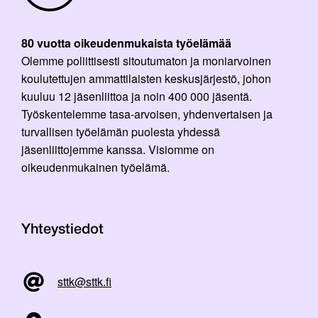
80 vuotta oikeudenmukaista työelämää
Olemme poliittisesti sitoutumaton ja moniarvoinen
koulutettujen ammattilaisten keskusjärjestö, johon
kuuluu 12 jäsenliittoa ja noin 400 000 jäsentä.
Työskentelemme tasa-arvoisen, yhdenvertaisen ja
turvallisen työelämän puolesta yhdessä
jäsenliittojemme kanssa. Visiomme on
oikeudenmukainen työelämä.
Yhteystiedot
sttk@sttk.fi