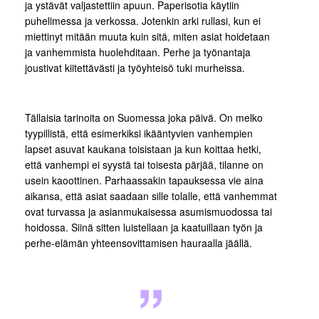
ja ystävät valjastettiin apuun. Paperisotia käytiin
puhelimessa ja verkossa. Jotenkin arki rullasi, kun ei
miettinyt mitään muuta kuin sitä, miten asiat hoidetaan
ja vanhemmista huolehditaan. Perhe ja työnantaja
joustivat kiitettävästi ja työyhteisö tuki murheissa.
Tällaisia tarinoita on Suomessa joka päivä. On melko
tyypillistä, että esimerkiksi ikääntyvien vanhempien
lapset asuvat kaukana toisistaan ja kun koittaa hetki,
että vanhempi ei syystä tai toisesta pärjää, tilanne on
usein kaoottinen. Parhaassakin tapauksessa vie aina
aikansa, että asiat saadaan sille tolalle, että vanhemmat
ovat turvassa ja asianmukaisessa asumismuodossa tai
hoidossa. Siinä sitten luistellaan ja kaatuillaan työn ja
perhe-elämän yhteensovittamisen hauraalla jäällä.