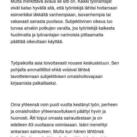
Mutta merkittävä avaus se silti on. Kaikki työnantajat
eivät katso hyvällä sitä, että työntekijä lähtisi hoitamaan
esimerkiksi iäkkäitä vanhempiaan, isovanhempia tai
vakavasti sairasta puolisoa. Subjektiivinen oikeus luo
turvaa ainakin potkujen varalta, jos työntekijä kaikesta
huolimatta ja työnantajan narinoista piittaamatta
päättää oikeuttaan käyttää.
Työpaikoilla asia toivottavasti nousee keskusteluun. Sen
pohjalta ammattiliitot ehkä voisivat lähteä
tavoittelemaan subjektiivisen omaishoitovapaan
kirjaamista palkalliseksi.
Oma yhteensä noin puoli vuotta kestänyt työn, perheen
ja omaishoidon yhteensovitukseni päättyi hyvin ja
huonosti. Äiti toipui omasta sairaudestaan ja on
edelleen 83-vuotiaana voimissaan. Isäni menehtyi
ankaraan sairauteen. Mutta kun hänen lähtönsä