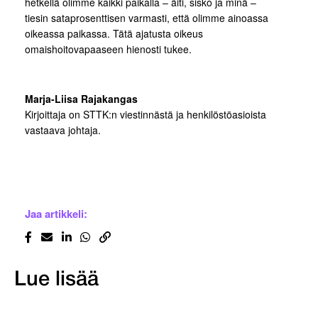
hetkellä olimme kaikki paikalla – äiti, sisko ja minä –
tiesin sataprosenttisen varmasti, että olimme ainoassa
oikeassa paikassa. Tätä ajatusta oikeus
omaishoitovapaaseen hienosti tukee.
Marja-Liisa Rajakangas
Kirjoittaja on STTK:n viestinnästä ja henkilöstöasioista
vastaava johtaja.
Jaa artikkeli:
Lue lisää