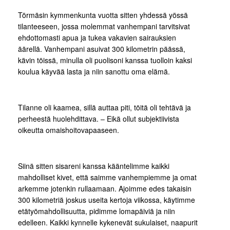
Törmäsin kymmenkunta vuotta sitten yhdessä yössä
tilanteeseen, jossa molemmat vanhempani tarvitsivat
ehdottomasti apua ja tukea vakavien sairauksien
äärellä. Vanhempani asuivat 300 kilometrin päässä,
kävin töissä, minulla oli puolisoni kanssa tuolloin kaksi
koulua käyvää lasta ja niin sanottu oma elämä.
Tilanne oli kaamea, sillä auttaa piti, töitä oli tehtävä ja
perheestä huolehdittava. – Eikä ollut subjektiivista
oikeutta omaishoitovapaaseen.
Siinä sitten sisareni kanssa kääntelimme kaikki
mahdolliset kivet, että saimme vanhempiemme ja omat
arkemme jotenkin rullaamaan. Ajoimme edes takaisin
300 kilometriä joskus useita kertoja viikossa, käytimme
etätyömahdollisuutta, pidimme lomapäiviä ja niin
edelleen. Kaikki kynnelle kykenevät sukulaiset, naapurit