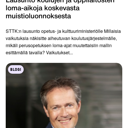
Lausunto koulujen ja oppilaitosten
loma-aikoja koskevasta
muistioluonnoksesta
STTK:n lausunto opetus- ja kulttuuriministeriölle Millaisia
vaikutuksia näkisitte aiheutuvan koulutusjärjestelmälle,
mikäli perusopetuksen loma-ajat muutettaisiin mallin
esittämällä tavalla? Vaikutukset...
BLOGI