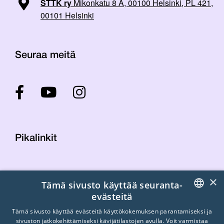
STTK ry
Mikonkatu 8 A, 00100 Helsinki, PL 421,
00101 Helsinki
Seuraa meitä
Pikalinkit
Yhteystiedot
×
Tämä sivusto käyttää seuranta-
Laskutustiedot
evästeitä
STTK:n kuvapankki
FINNISH
Tietosuojaseloste
Tämä sivusto käyttää evästeitä käyttökokemuksen parantamiseksi ja
sivuston jatkokehittämiseksi kävijätilastojen avulla. Voit varmistaa