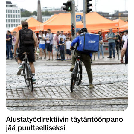
Alustatyödirektiivin täytäntöönpano
jää puutteelliseksi