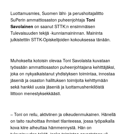
Luottamusmies, Suomen lähi- ja perushoitajaliitto
SuPerin ammattiosaston puheenjohtaja
Toni
Savolainen
on saanut STTK:n ensimmäisen
Tulevaisuuden tekijä -kunniamaininnan. Maininta
julkistettiin STTK-Opiskelijoiden kokouksessa tänään.
Muhokselta kotoisin olevaa Toni Savolaista kuvataan
työssään ammattiosaston puheenjohtajana kehittäjäksi,
joka on nykyaikaistanut yhdistyksen toimintaa, innostaa
jäseniä ja osaston hallituksen toimijoita kehittymään
sekä hankkii uusia jäseniä ja luottamushenkilöistä
liittoon menestyksekkäästi.
– Toni on reilu, aktiviinen ja oikeudenmukainen. Hänellä
on taito rauhoittaa ihmiset tilanteessa, jossa työpaikalla
kova kiire aiheuttaa hämmennystä. Hän on