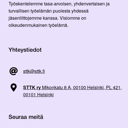
Työskentelemme tasa-arvoisen, yhdenvertaisen ja
turvallisen työelämän puolesta yhdessä
jäsenliittojemme kanssa. Visiomme on
oikeudenmukainen työelämä.
Yhteystiedot
sttk@sttk.fi
STTK ry
Mikonkatu 8 A, 00100 Helsinki, PL 421,
00101 Helsinki
Seuraa meitä