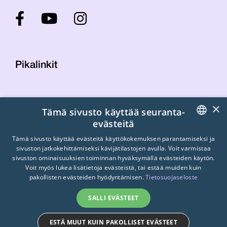
Pikalinkit
Yhteystiedot
×
Tämä sivusto käyttää seuranta-
Laskutustiedot
evästeitä
STTK:n kuvapankki
FINNISH
Tietosuojaseloste
Tämä sivusto käyttää evästeitä käyttökokemuksen parantamiseksi ja
sivuston jatkokehittämiseksi kävijätilastojen avulla. Voit varmistaa
Turvallisemman tilan periaatteet
ENGLISH
sivuston ominaisuuksien toiminnan hyväksymällä evästeiden käytön.
Voit myös lukea lisätietoja evästeistä, tai estää muiden kuin
SWEDISH
pakollisten evästeiden hyödyntämisen.
Tietosuojaseloste
SALLI EVÄSTEET
ESTÄ MUUT KUIN PAKOLLISET EVÄSTEET
© 2026
STTK.
Made with ❤ by
Avoin.Systems