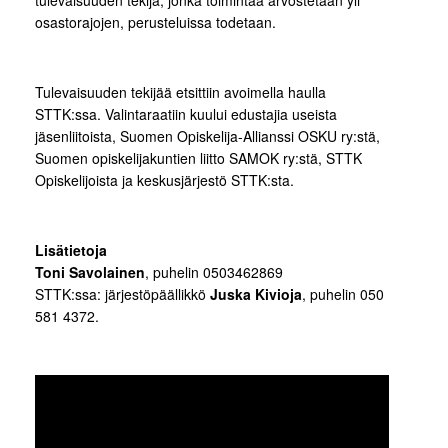
tulevaisuuden tekijä, jonka toimintaa arvostetaan yli
osastorajojen, perusteluissa todetaan.
Tulevaisuuden tekijää etsittiin avoimella haulla
STTK:ssa. Valintaraatiin kuului edustajia useista
jäsenliitoista, Suomen Opiskelija-Allianssi OSKU ry:stä,
Suomen opiskelijakuntien liitto SAMOK ry:stä, STTK
Opiskelijoista ja keskusjärjestö STTK:sta.
Lisätietoja
Toni Savolainen
, puhelin 0503462869
STTK:ssa: järjestöpäällikkö
Juska Kivioja
, puhelin 050
581 4372.