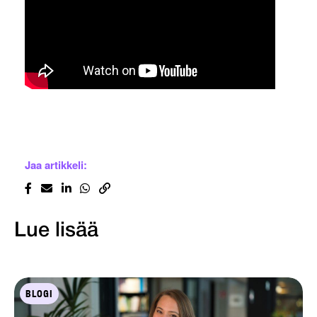
Jaa artikkeli:
Lue lisää
BLOGI