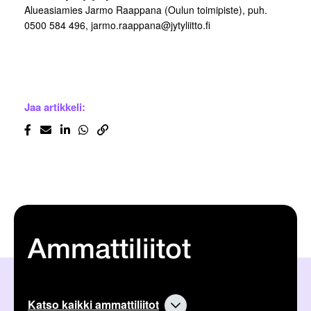
Alueasiamies Jarmo Raappana (Oulun toimipiste), puh.
0500 584 496, jarmo.raappana@jytyliitto.fi
Jaa artikkeli:
Ammattiliitot
Katso kaikki ammattiliitot