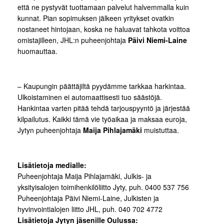
että ne pystyvät tuottamaan palvelut halvemmalla kuin
kunnat. Pian sopimuksen jälkeen yritykset ovatkin
nostaneet hintojaan, koska ne haluavat tahkota voittoa
omistajilleen, JHL:n puheenjohtaja
Päivi Niemi-Laine
huomauttaa.
– Kaupungin päättäjiltä pyydämme tarkkaa harkintaa.
Ulkoistaminen ei automaattisesti tuo säästöjä.
Hankintaa varten pitää tehdä tarjouspyyntö ja järjestää
kilpailutus. Kaikki tämä vie työaikaa ja maksaa euroja,
Jytyn puheenjohtaja
Maija Pihlajamäki
muistuttaa.
Lisätietoja medialle:
Puheenjohtaja Maija Pihlajamäki, Julkis- ja
yksityisalojen toimihenkilöliitto Jyty, puh. 0400 537 756
Puheenjohtaja Päivi Niemi-Laine, Julkisten ja
hyvinvointialojen liitto JHL, puh. 040 702 4772
Lisätietoja Jytyn jäsenille Oulussa: