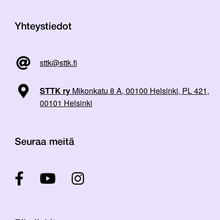
Yhteystiedot
sttk@sttk.fi
STTK ry
Mikonkatu 8 A, 00100 Helsinki, PL 421,
00101 Helsinki
Seuraa meitä