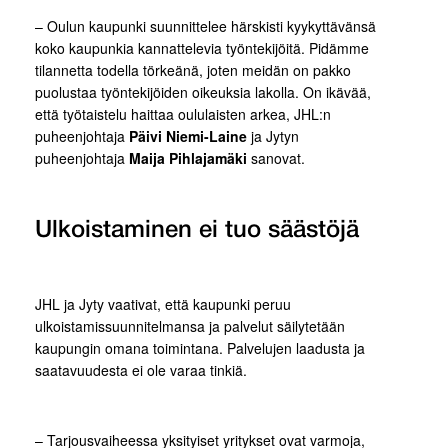
– Oulun kaupunki suunnittelee härskisti kyykyttävänsä
koko kaupunkia kannattelevia työntekijöitä. Pidämme
tilannetta todella törkeänä, joten meidän on pakko
puolustaa työntekijöiden oikeuksia lakolla. On ikävää,
että työtaistelu haittaa oululaisten arkea, JHL:n
puheenjohtaja
Päivi Niemi-Laine
ja Jytyn
puheenjohtaja
Maija Pihlajamäki
sanovat.
Ulkoistaminen ei tuo säästöjä
JHL ja Jyty vaativat, että kaupunki peruu
ulkoistamissuunnitelmansa ja palvelut säilytetään
kaupungin omana toimintana. Palvelujen laadusta ja
saatavuudesta ei ole varaa tinkiä.
– Tarjousvaiheessa yksityiset yritykset ovat varmoja,