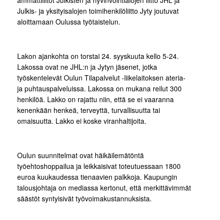
ammattiliitot Julkisten ja hyvinvointialojen liitto JHL ja
Julkis- ja yksityisalojen toimihenkilöliitto Jyty joutuvat
aloittamaan Oulussa työtaistelun.
Lakon ajankohta on torstai 24. syyskuuta kello 5-24.
Lakossa ovat ne JHL:n ja Jytyn jäsenet, jotka
työskentelevät Oulun Tilapalvelut -liikelaitoksen ateria-
ja puhtauspalveluissa. Lakossa on mukana reilut 300
henkilöä. Lakko on rajattu niin, että se ei vaaranna
kenenkään henkeä, terveyttä, turvallisuutta tai
omaisuutta. Lakko ei koske viranhaltijoita.
Oulun suunnitelmat ovat häikäilemätöntä
työehtoshoppailua ja leikkaisivat toteutuessaan 1800
euroa kuukaudessa tienaavien palkkoja. Kaupungin
talousjohtaja on mediassa kertonut, että merkittävimmät
säästöt syntyisivät työvoimakustannuksista.