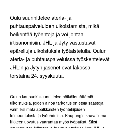
Oulu suunnittelee ateria- ja
puhtauspalveluiden ulkoistamista, mikä
heikentää työehtoja ja voi johtaa
irtisanomisiin. JHL ja Jyty vastustavat
epäreiluja ulkoistuksia työtaistelulla. Oulun
ateria- ja puhtauspalveluissa työskentelevät
JHL:n ja Jytyn jäsenet ovat lakossa
torstaina 24. syyskuuta.
Oulun kaupunki suunnittelee häikäilemättömiä
ulkoistuksia, joiden ainoa tarkoitus on etsiä säästöjä
valmiiksi matalapalkkaisten työntekijöiden
toimeentulosta ja työehdoista. Kaupungin kaavailema
liikkeenluovutus vaarantaa myös työpaikat. Siksi