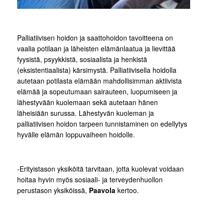
Palliatiivisen hoidon ja saattohoidon tavoitteena on
vaalia potilaan ja läheisten elämänlaatua ja lievittää
fyysistä, psyykkistä, sosiaalista ja henkistä
(eksistentiaalista) kärsimystä. Palliatiivisella hoidolla
autetaan potilasta elämään mahdollisimman aktiivista
elämää ja sopeutumaan sairauteen, luopumiseen ja
lähestyvään kuolemaan sekä autetaan hänen
läheisiään surussa. Lähestyvän kuoleman ja
palliatiivisen hoidon tarpeen tunnistaminen on edellytys
hyvälle elämän loppuvaiheen hoidolle.
-Erityistason yksiköitä tarvitaan, jotta kuolevat voidaan
hoitaa hyvin myös sosiaali- ja terveydenhuollon
perustason yksiköissä,
Paavola
kertoo.