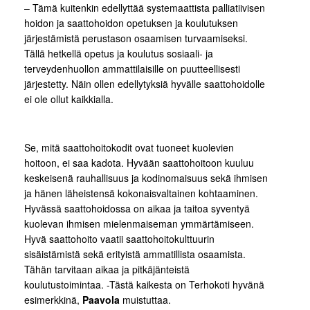
– Tämä kuitenkin edellyttää systemaattista palliatiivisen
hoidon ja saattohoidon opetuksen ja koulutuksen
järjestämistä perustason osaamisen turvaamiseksi.
Tällä hetkellä opetus ja koulutus sosiaali- ja
terveydenhuollon ammattilaisille on puutteellisesti
järjestetty. Näin ollen edellytyksiä hyvälle saattohoidolle
ei ole ollut kaikkialla.
Se, mitä saattohoitokodit ovat tuoneet kuolevien
hoitoon, ei saa kadota. Hyvään saattohoitoon kuuluu
keskeisenä rauhallisuus ja kodinomaisuus sekä ihmisen
ja hänen läheistensä kokonaisvaltainen kohtaaminen.
Hyvässä saattohoidossa on aikaa ja taitoa syventyä
kuolevan ihmisen mielenmaiseman ymmärtämiseen.
Hyvä saattohoito vaatii saattohoitokulttuurin
sisäistämistä sekä erityistä ammatillista osaamista.
Tähän tarvitaan aikaa ja pitkäjänteistä
koulutustoimintaa. -Tästä kaikesta on Terhokoti hyvänä
esimerkkinä,
Paavola
muistuttaa.