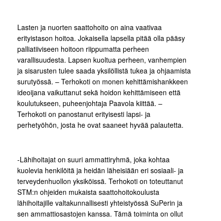
Lasten ja nuorten saattohoito on aina vaativaa
erityistason hoitoa. Jokaisella lapsella pitää olla pääsy
palliatiiviseen hoitoon riippumatta perheen
varallisuudesta. Lapsen kuoltua perheen, vanhempien
ja sisarusten tulee saada yksilöllistä tukea ja ohjaamista
surutyössä. – Terhokoti on monen kehittämishankkeen
ideoijana vaikuttanut sekä hoidon kehittämiseen että
koulutukseen, puheenjohtaja Paavola kiittää. –
Terhokoti on panostanut erityisesti lapsi- ja
perhetyöhön, josta he ovat saaneet hyvää palautetta.
-Lähihoitajat on suuri ammattiryhmä, joka kohtaa
kuolevia henkilöitä ja heidän läheisiään eri sosiaali- ja
terveydenhuollon yksiköissä. Terhokoti on toteuttanut
STM:n ohjeiden mukaista saattohoitokoulusta
lähihoitajille valtakunnallisesti yhteistyössä SuPerin ja
sen ammattiosastojen kanssa. Tämä toiminta on ollut