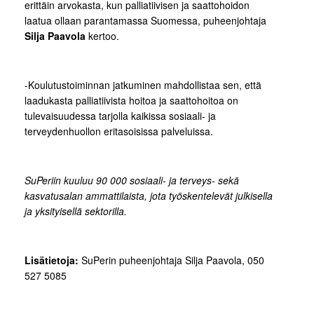
erittäin arvokasta, kun palliatiivisen ja saattohoidon
laatua ollaan parantamassa Suomessa, puheenjohtaja
Silja Paavola
kertoo.
-Koulutustoiminnan jatkuminen mahdollistaa sen, että
laadukasta palliatiivista hoitoa ja saattohoitoa on
tulevaisuudessa tarjolla kaikissa sosiaali- ja
terveydenhuollon eritasoisissa palveluissa.
SuPeriin kuuluu 90 000 sosiaali- ja terveys- sekä
kasvatusalan ammattilaista, jota työskentelevät julkisella
ja yksityisellä sektorilla.
Lisätietoja:
SuPerin puheenjohtaja Silja Paavola, 050
527 5085