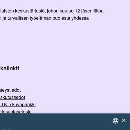
aisten keskusjärjestö, johon kuuluu 12 jäsenliittoa
 ja turvallisen työelämän puolesta yhdessä
kalinkit
teystiedot
skutustiedot
TK:n kuvapankki
etosuojaseloste
×
rvallisemman tilan periaatteet