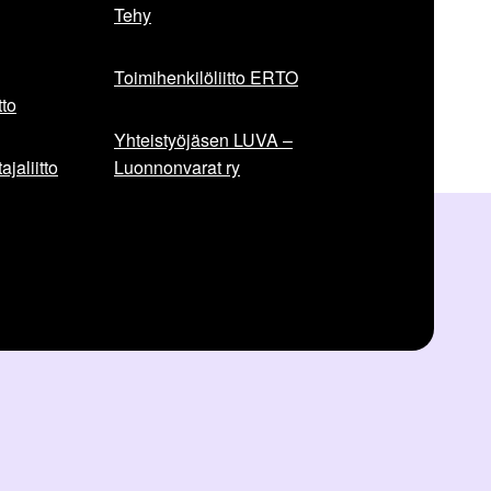
Tehy
Toimihenkilöliitto ERTO
to
Yhteistyöjäsen LUVA –
jaliitto
Luonnonvarat ry