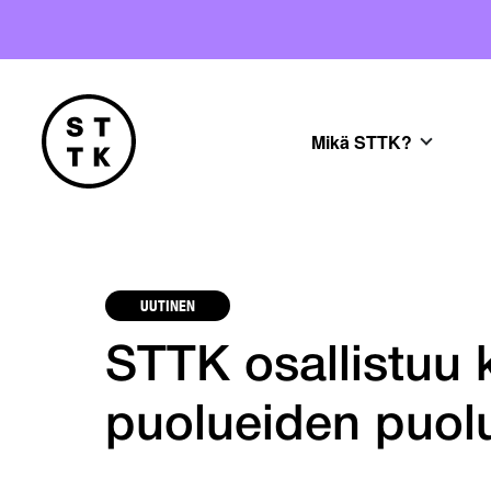
Mikä STTK?
UUTINEN
STTK osallistuu 
puolueiden puolu