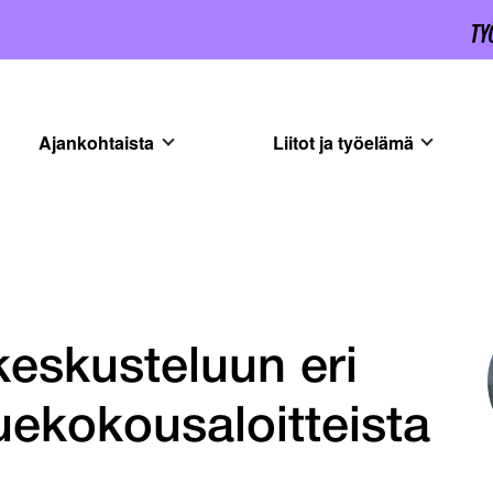
Ajankohtaista
Liitot ja työelämä
keskusteluun eri
ekokousaloitteista