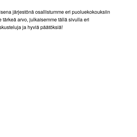
isena järjestönä osallistumme eri puoluekokouksiin
tärkeä arvo, julkaisemme tällä sivulla eri
kusteluja ja hyviä päätöksiä!