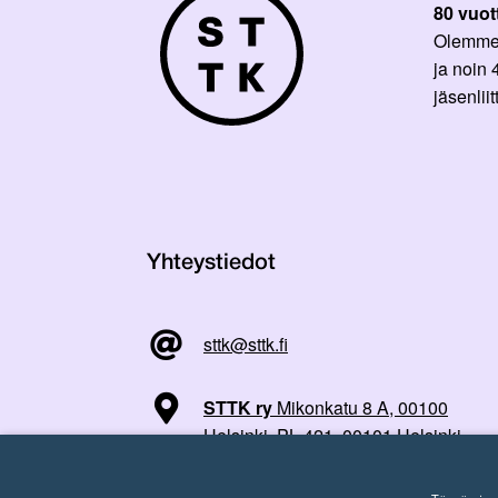
80 vuot
Olemme p
ja noin
jäsenli
Yhteystiedot
sttk@sttk.fi
STTK ry
Mikonkatu 8 A, 00100
Helsinki, PL 421, 00101 Helsinki