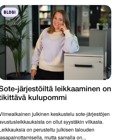
BLOGI
Sote-järjestöiltä leikkaaminen on
tikittävä kulupommi
Viimeaikainen julkinen keskustelu sote-järjestöjen
avustusleikkauksista on ollut syystäkin vilkasta.
Leikkauksia on perusteltu julkisen talouden
tasapainottamisella, mutta samalla on...