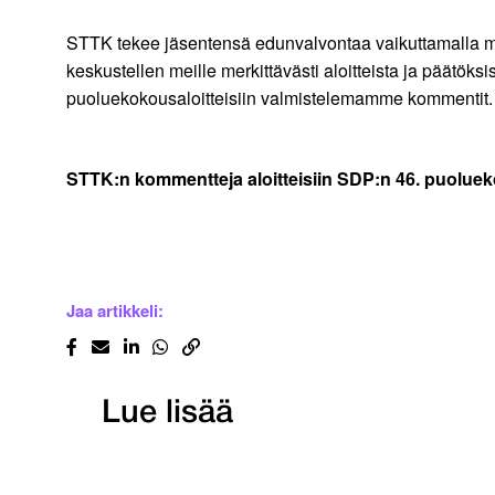
STTK tekee jäsentensä edunvalvontaa vaikuttamalla my
keskustellen meille merkittävästi aloitteista ja päätök
puoluekokousaloitteisiin valmistelemamme kommentit. To
STTK:n kommentteja
aloitteisiin SDP:n 46. puolu
Jaa artikkeli:
Lue lisää