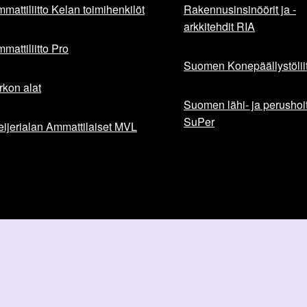
mattiliitto Kelan toimihenkilöt
Rakennusinsinöörit ja -
arkkitehdit RIA
mattiliitto Pro
Suomen Konepäällystöliit
rkon alat
Suomen lähi- ja perushoita
SuPer
ijerialan Ammattilaiset MVL