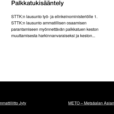
Palkkatukisääntely
STTK:n lausunto työ- ja elinkeinoministeriölle 1.
STTK:n lausunto ammatillisen osaamisen
parantamiseen myönnettävän palkkatuen keston
muuttamisesta harkinnanvaraiseksi ja keston...
mattiliitto Jyty
METO – Metsäalan Asiant