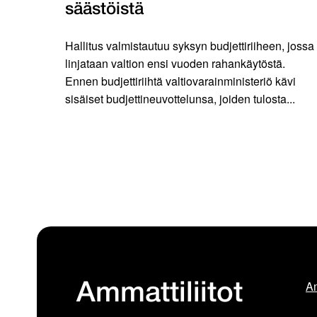
säästöistä
Hallitus valmistautuu syksyn budjettiriiheen, jossa
linjataan valtion ensi vuoden rahankäytöstä.
Ennen budjettiriihtä valtiovarainministeriö kävi
sisäiset budjettineuvottelunsa, joiden tulosta...
Am
Ammattiliitot