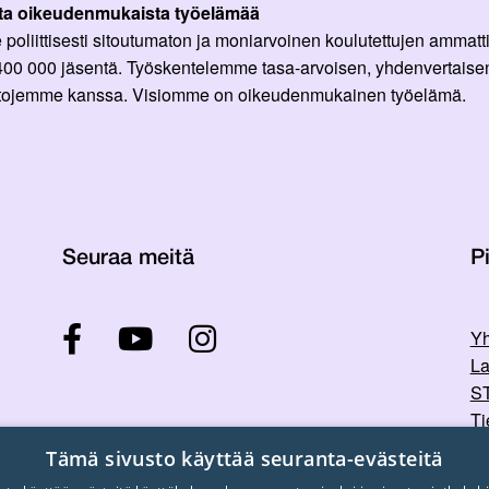
ta oikeudenmukaista työelämää
oliittisesti sitoutumaton ja moniarvoinen koulutettujen ammattil
 400 000 jäsentä. Työskentelemme tasa-arvoisen, yhdenvertaisen
ittojemme kanssa. Visiomme on oikeudenmukainen työelämä.
Seuraa meitä
Pi
Yh
La
ST
Ti
Tu
Tämä sivusto käyttää seuranta-evästeitä