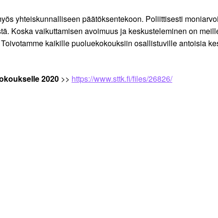
ös yhteiskunnalliseen päätöksentekoon. Poliittisesti moniarvo
sistä. Koska vaikuttamisen avoimuus ja keskusteleminen on meille 
ivotamme kaikille puoluekokouksiin osallistuville antoisia kes
ekokoukselle 2020
>>
https://www.sttk.fi/files/26826/