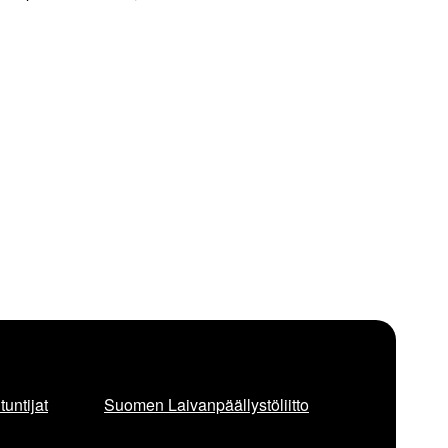
untijat
Suomen Laivanpäällystöliitto