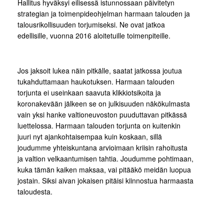
Hallitus hyväksyi eilisessä istunnossaan päivitetyn
strategian ja toimenpideohjelman harmaan talouden ja
talousrikollisuuden torjumiseksi. Ne ovat jatkoa
edellisille, vuonna 2016 aloitetuille toimenpiteille.
Jos jaksoit lukea näin pitkälle, saatat jatkossa joutua
tukahduttamaan haukotuksen. Harmaan talouden
torjunta ei useinkaan saavuta klikkiotsikoita ja
koronakevään jälkeen se on julkisuuden näkökulmasta
vain yksi hanke valtioneuvoston puuduttavan pitkässä
luettelossa. Harmaan talouden torjunta on kuitenkin
juuri nyt ajankohtaisempaa kuin koskaan, sillä
joudumme yhteiskuntana arvioimaan kriisin rahoitusta
ja valtion velkaantumisen tahtia. Joudumme pohtimaan,
kuka tämän kaiken maksaa, vai pitääkö meidän luopua
jostain. Siksi aivan jokaisen pitäisi kiinnostua harmaasta
taloudesta.