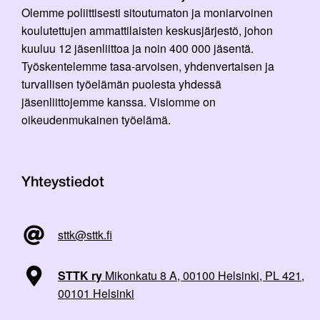
Olemme poliittisesti sitoutumaton ja moniarvoinen
koulutettujen ammattilaisten keskusjärjestö, johon
kuuluu 12 jäsenliittoa ja noin 400 000 jäsentä.
Työskentelemme tasa-arvoisen, yhdenvertaisen ja
turvallisen työelämän puolesta yhdessä
jäsenliittojemme kanssa. Visiomme on
oikeudenmukainen työelämä.
Yhteystiedot
sttk@sttk.fi
STTK ry
Mikonkatu 8 A, 00100 Helsinki, PL 421,
00101 Helsinki