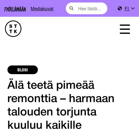
Mediakuvat
FI
BLOGI
Älä teetä pimeää
remonttia – harmaan
talouden torjunta
kuuluu kaikille