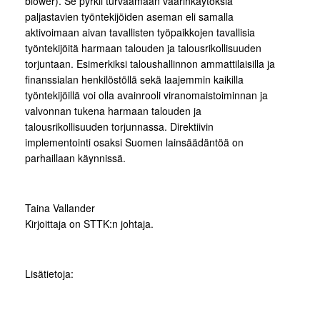
blower). Se pyrkii turvaamaan väärinkäytöksiä
paljastavien työntekijöiden aseman eli samalla
aktivoimaan aivan tavallisten työpaikkojen tavallisia
työntekijöitä harmaan talouden ja talousrikollisuuden
torjuntaan. Esimerkiksi taloushallinnon ammattilaisilla ja
finanssialan henkilöstöllä sekä laajemmin kaikilla
työntekijöillä voi olla avainrooli viranomaistoiminnan ja
valvonnan tukena harmaan talouden ja
talousrikollisuuden torjunnassa. Direktiivin
implementointi osaksi Suomen lainsäädäntöä on
parhaillaan käynnissä.
Taina Vallander
Kirjoittaja on STTK:n johtaja.
Lisätietoja: