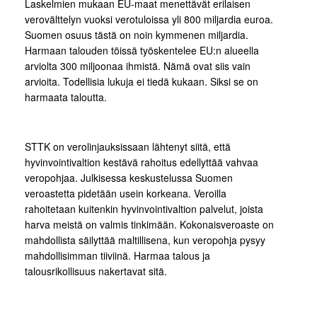
Laskelmien mukaan EU-maat menettävät erilaisen
verovälttelyn vuoksi verotuloissa yli 800 miljardia euroa.
Suomen osuus tästä on noin kymmenen miljardia.
Harmaan talouden töissä työskentelee EU:n alueella
arviolta 300 miljoonaa ihmistä. Nämä ovat siis vain
arvioita. Todellisia lukuja ei tiedä kukaan. Siksi se on
harmaata taloutta.
STTK on verolinjauksissaan lähtenyt siitä, että
hyvinvointivaltion kestävä rahoitus edellyttää vahvaa
veropohjaa. Julkisessa keskustelussa Suomen
veroastetta pidetään usein korkeana. Veroilla
rahoitetaan kuitenkin hyvinvointivaltion palvelut, joista
harva meistä on valmis tinkimään. Kokonaisveroaste on
mahdollista säilyttää maltillisena, kun veropohja pysyy
mahdollisimman tiiviinä. Harmaa talous ja
talousrikollisuus nakertavat sitä.