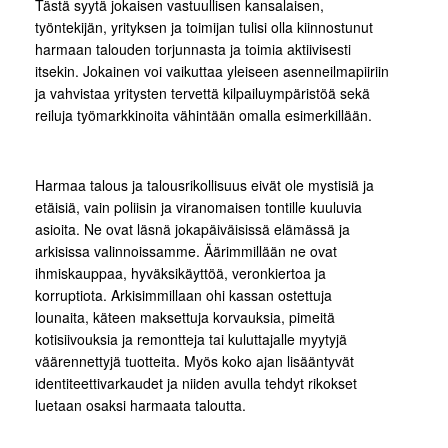
Tästä syytä jokaisen vastuullisen kansalaisen,
työntekijän, yrityksen ja toimijan tulisi olla kiinnostunut
harmaan talouden torjunnasta ja toimia aktiivisesti
itsekin. Jokainen voi vaikuttaa yleiseen asenneilmapiiriin
ja vahvistaa yritysten tervettä kilpailuympäristöä sekä
reiluja työmarkkinoita vähintään omalla esimerkillään.
Harmaa talous ja talousrikollisuus eivät ole mystisiä ja
etäisiä, vain poliisin ja viranomaisen tontille kuuluvia
asioita. Ne ovat läsnä jokapäiväisissä elämässä ja
arkisissa valinnoissamme. Äärimmillään ne ovat
ihmiskauppaa, hyväksikäyttöä, veronkiertoa ja
korruptiota. Arkisimmillaan ohi kassan ostettuja
lounaita, käteen maksettuja korvauksia, pimeitä
kotisiivouksia ja remontteja tai kuluttajalle myytyjä
väärennettyjä tuotteita. Myös koko ajan lisääntyvät
identiteettivarkaudet ja niiden avulla tehdyt rikokset
luetaan osaksi harmaata taloutta.