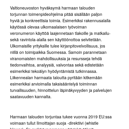
Valtioneuvoston hyväksymä harmaan talouden
torjunnan toimenpideohjelma pitää sisällään paljon
hyviä ja konkreettisia toimia. Esimerkiksi rakennusalalla
käytössä olevaa ulkomaalaisen työvoiman
veronumeron käyttöä laajennetaan tlakoille ja matkailu-
sekä ravintola-alalla sen käyttöönottoa selvitetään.
Ulkomaisille yrityksille tulee kirjanpitovelvollisuus, jos
niillä on toimipaikka Suomessa. Samoin parannetaan
viranomaisten mahdollisuuksia ja resursseja tehdä
tiedonvaihtoa, analyysiä, valvontaa sekä edistetään
esimerkiksi tekoälyn hyödyntämistä tutkinnassa.
Liikennealan harmaata taloutta pyritään kitkemään
esimerkiksi arvioimalla taksisääntelyä toiminnan
turvallisuuden, hinnoittelun läpinäkyvyyden ja palvelujen
saatavuuden kannalta.
Harmaan talouden torjuntaa tukee vuonna 2019 EU:ssa
voimaan tullut Ilmoittajan suoja -direktiivi (whistle