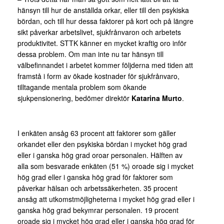
hänsyn till hur de anställda orkar, eller till den psykiska
bördan, och till hur dessa faktorer på kort och på längre
sikt påverkar arbetslivet, sjukfrånvaron och arbetets
produktivitet. STTK känner en mycket kraftig oro inför
dessa problem. Om man inte nu tar hänsyn till
välbefinnandet i arbetet kommer följderna med tiden att
framstå i form av ökade kostnader för sjukfrånvaro,
tilltagande mentala problem som ökande
sjukpensionering, bedömer direktör
Katarina Murto
.
I enkäten ansåg 63 procent att faktorer som gäller
orkandet eller den psykiska bördan i mycket hög grad
eller i ganska hög grad oroar personalen. Hälften av
alla som besvarade enkäten (51 %) oroade sig i mycket
hög grad eller i ganska hög grad för faktorer som
påverkar hälsan och arbetssäkerheten. 35 procent
ansåg att utkomstmöjligheterna i mycket hög grad eller i
ganska hög grad bekymrar personalen. 19 procent
oroade sig i mycket hög grad eller i ganska hög grad för