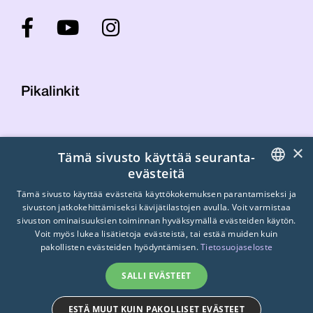
Pikalinkit
Yhteystiedot
×
Tämä sivusto käyttää seuranta-
Laskutustiedot
evästeitä
STTK:n kuvapankki
FINNISH
Tietosuojaseloste
Tämä sivusto käyttää evästeitä käyttökokemuksen parantamiseksi ja
sivuston jatkokehittämiseksi kävijätilastojen avulla. Voit varmistaa
Turvallisemman tilan periaatteet
ENGLISH
sivuston ominaisuuksien toiminnan hyväksymällä evästeiden käytön.
Voit myös lukea lisätietoja evästeistä, tai estää muiden kuin
SWEDISH
pakollisten evästeiden hyödyntämisen.
Tietosuojaseloste
SALLI EVÄSTEET
ESTÄ MUUT KUIN PAKOLLISET EVÄSTEET