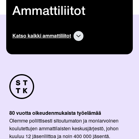
Ammattiliitot
Katso kaikki ammattiliitot
80 vuotta oikeudenmukaista työelämää
Olemme poliittisesti sitoutumaton ja moniarvoinen
koulutettujen ammattilaisten keskusjärjestö, johon
kuuluu 12 jäsenliittoa ja noin 400 000 jäsentä.