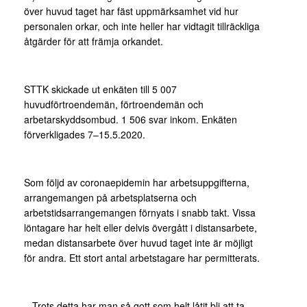
över huvud taget har fäst uppmärksamhet vid hur
personalen orkar, och inte heller har vidtagit tillräckliga
åtgärder för att främja orkandet.
STTK skickade ut enkäten till 5 007
huvudförtroendemän, förtroendemän och
arbetarskyddsombud. 1 506 svar inkom. Enkäten
förverkligades 7–15.5.2020.
Som följd av coronaepidemin har arbetsuppgifterna,
arrangemangen på arbetsplatserna och
arbetstidsarrangemangen förnyats i snabb takt. Vissa
löntagare har helt eller delvis övergått i distansarbete,
medan distansarbete över huvud taget inte är möjligt
för andra. Ett stort antal arbetstagare har permitterats.
– Trots detta har man så gott som helt låtit bli att ta