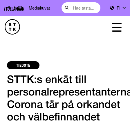
Mediakuvat
FI
TIEDOTE
STTK:s enkät till
personalrepresentantern
Corona tär på orkandet
och välbefinnandet