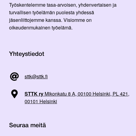
Työskentelemme tasa-arvoisen, yhdenvertaisen ja
turvallisen työelämän puolesta yhdessä
jäsenliittojemme kanssa. Visiomme on
oikeudenmukainen työelämä.
Yhteystiedot
sttk@sttk.fi
STTK ry
Mikonkatu 8 A, 00100 Helsinki, PL 421,
00101 Helsinki
Seuraa meitä