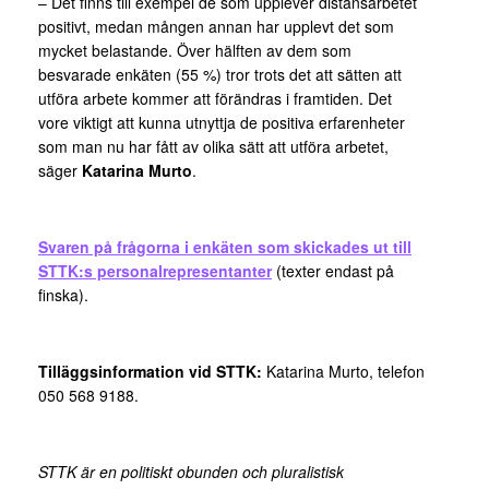
– Det finns till exempel de som upplever distansarbetet
positivt, medan mången annan har upplevt det som
mycket belastande. Över hälften av dem som
besvarade enkäten (55 %) tror trots det att sätten att
utföra arbete kommer att förändras i framtiden. Det
vore viktigt att kunna utnyttja de positiva erfarenheter
som man nu har fått av olika sätt att utföra arbetet,
säger
Katarina Murto
.
Svaren på frågorna i enkäten som skickades ut till
STTK:s personalrepresentanter
(texter endast på
finska).
Tilläggsinformation vid STTK:
Katarina Murto, telefon
050 568 9188.
STTK är en politiskt obunden och pluralistisk