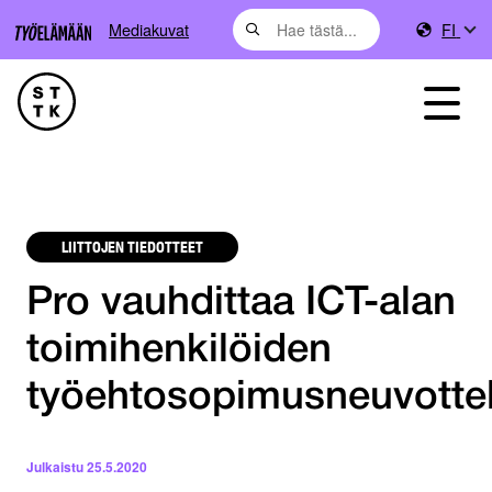
Mediakuvat
FI
LIITTOJEN TIEDOTTEET
Pro vauhdittaa ICT-alan
toimihenkilöiden
työehtosopimusneuvottel
Julkaistu
25.5.2020