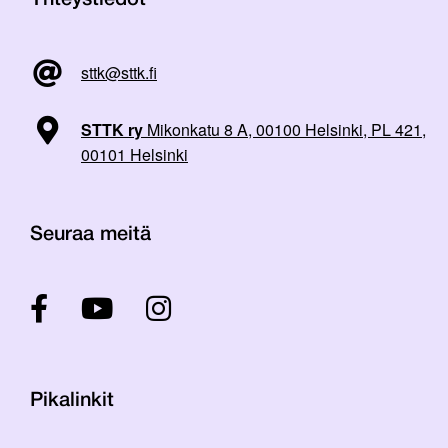
Yhteystiedot
sttk@sttk.fi
STTK ry
Mikonkatu 8 A, 00100 Helsinki, PL 421,
00101 Helsinki
Seuraa meitä
Pikalinkit