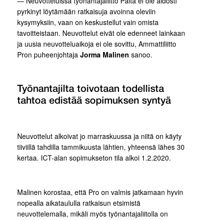
— Neuvotteluissa työnantajaliitto Palta ei ole aidosti
pyrkinyt löytämään ratkaisuja avoinna oleviin
kysymyksiin, vaan on keskustellut vain omista
tavoitteistaan. Neuvottelut eivät ole edenneet lainkaan
ja uusia neuvotteluaikoja ei ole sovittu, Ammattiliitto
Pron puheenjohtaja
Jorma Malinen
sanoo.
Työnantajilta toivotaan todellista
tahtoa edistää sopimuksen syntyä
Neuvottelut alkoivat jo marraskuussa ja niitä on käyty
tiiviillä tahdilla tammikuusta lähtien, yhteensä lähes 30
kertaa. ICT-alan sopimukseton tila alkoi 1.2.2020.
Malinen korostaa, että Pro on valmis jatkamaan hyvin
nopealla aikataululla ratkaisun etsimistä
neuvottelemalla, mikäli myös työnantajaliitolla on