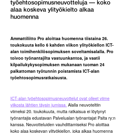
työehtosopimusneuvotteluja — koko
alaa koskeva ylityökielto alkaa
huomenna
Ammattiliitto Pro aloittaa huomenna tiistaina 26.
toukokuuta kello 6 kahden viikon ylityökiellon ICT-
alan toimihenkilösopimuksen soveltamisalalla. Pro
toivoo työnantajilta vastuunkantoa, ja vaatii
kilpailukykysopimuksen mukanaan tuoman 24
palkattoman työtunnin poistamista ICT-alan
työehtosopimusratkaisusta.
ICT-alan työehtosopimusneuvottelut ovat olleet viime
viikosta lähtien täysin jumissa.
Alalla neuvoteltiin
viimeksi 20. toukokuuta, mutta ratkaisua ei löytynyt
työnantajia edustavan Palvelualan työnantajat Palta ry:n
kanssa. Neuvotteluiden vauhdittamiseksi Pro aloittaa
koko alaa koskevan ylityökiellon, joka alkaa huomenna