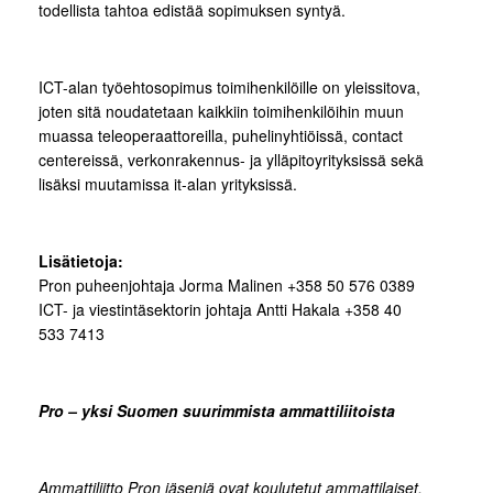
todellista tahtoa edistää sopimuksen syntyä.
ICT-alan työehtosopimus toimihenkilöille on yleissitova,
joten sitä noudatetaan kaikkiin toimihenkilöihin muun
muassa teleoperaattoreilla, puhelinyhtiöissä, contact
centereissä, verkonrakennus- ja ylläpitoyrityksissä sekä
lisäksi muutamissa it-alan yrityksissä.
Lisätietoja:
Pron puheenjohtaja Jorma Malinen +358 50 576 0389
ICT- ja viestintäsektorin johtaja Antti Hakala +358 40
533 7413
Pro – yksi Suomen suurimmista ammattiliitoista
Ammattiliitto Pron jäseniä ovat koulutetut ammattilaiset,